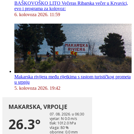
BAŠKOVOŠKO LITO Večeras Ribarska večer u Krvavici,
evo i programa za kolovoz:
6. kolovoza 2026. 11:59
Makarska rivijera među rijetkima s rastom turističkog prometa
u srpnju
5. kolovoza 2026. 19:42