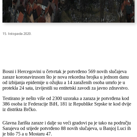
15. listopada 2020.
Bosni i Hercegovini u četvrtak je potvrđeno 569 novih slučajeva
zaraze koronavirusom što je nova rekordna brojka u jednom danu
od izbijanja epidemije u ožujku a 14 zaraženih osoba umrlo je u
protekla 24 sata, izvijestili su entitetski zavodi za javno zdravstvo.
Testirano je nešto više od 2300 uzoraka a zaraza je potvrđena kod
386 osoba iz Federacije BiH, 181 iz Republike Srpske te kod dvije
iz distrikta Brčko.
Glavna žarišta zaraze i dalje su veći gradovi pa je tako na području
Sarajeva od srijede potvrđeno 88 novih slučajeva, u Banjoj Luci ih
je bilo 75 a u Mostaru 47.