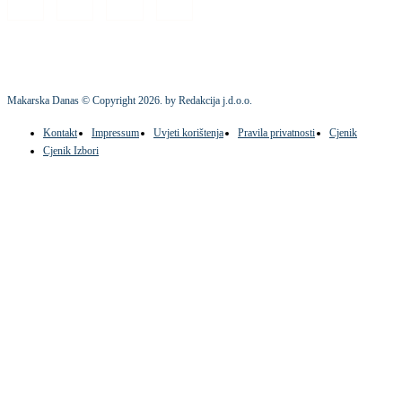
Makarska Danas © Copyright
2026
. by Redakcija j.d.o.o.
Kontakt
Impressum
Uvjeti korištenja
Pravila privatnosti
Cjenik
Cjenik Izbori