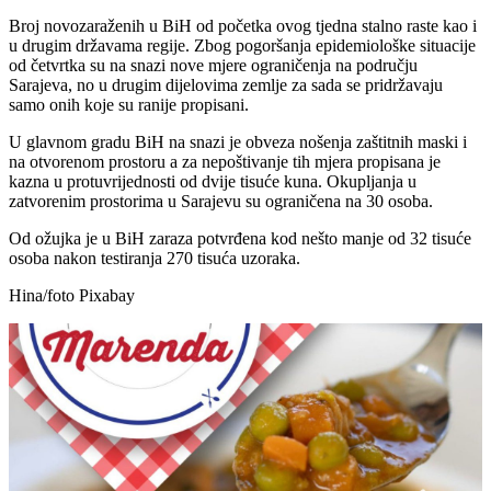
Broj novozaraženih u BiH od početka ovog tjedna stalno raste kao i
u drugim državama regije. Zbog pogoršanja epidemiološke situacije
od četvrtka su na snazi nove mjere ograničenja na području
Sarajeva, no u drugim dijelovima zemlje za sada se pridržavaju
samo onih koje su ranije propisani.
U glavnom gradu BiH na snazi je obveza nošenja zaštitnih maski i
na otvorenom prostoru a za nepoštivanje tih mjera propisana je
kazna u protuvrijednosti od dvije tisuće kuna. Okupljanja u
zatvorenim prostorima u Sarajevu su ograničena na 30 osoba.
Od ožujka je u BiH zaraza potvrđena kod nešto manje od 32 tisuće
osoba nakon testiranja 270 tisuća uzoraka.
Hina/foto Pixabay