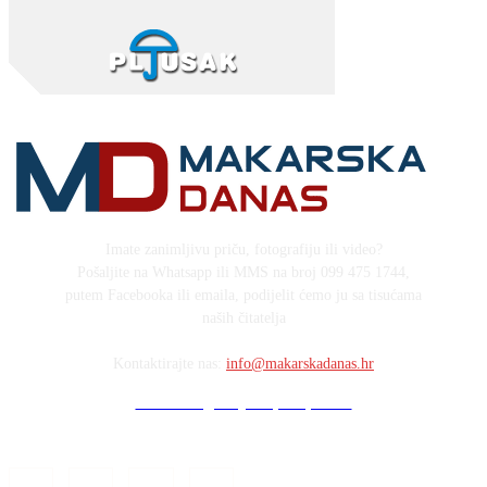
Imate zanimljivu priču, fotografiju ili video?
Pošaljite na Whatsapp ili MMS na broj 099 475 1744,
putem Facebooka ili emaila, podijelit ćemo ju sa tisućama
naših čitatelja
Kontaktirajte nas:
info@makarskadanas.hr
Stock images by Depositphotos