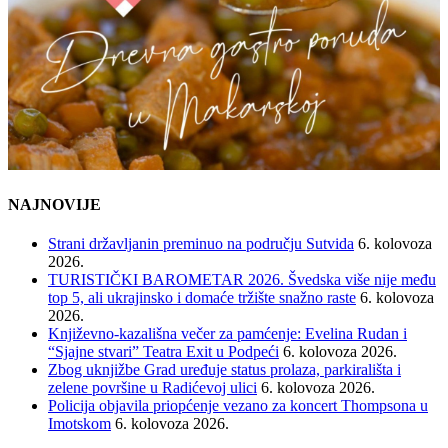
NAJNOVIJE
Strani državljanin preminuo na području Sutvida
6. kolovoza
2026.
TURISTIČKI BAROMETAR 2026. Švedska više nije među
top 5, ali ukrajinsko i domaće tržište snažno raste
6. kolovoza
2026.
Književno-kazališna večer za pamćenje: Evelina Rudan i
“Sjajne stvari” Teatra Exit u Podpeći
6. kolovoza 2026.
Zbog uknjižbe Grad uređuje status prolaza, parkirališta i
zelene površine u Radićevoj ulici
6. kolovoza 2026.
Policija objavila priopćenje vezano za koncert Thompsona u
Imotskom
6. kolovoza 2026.