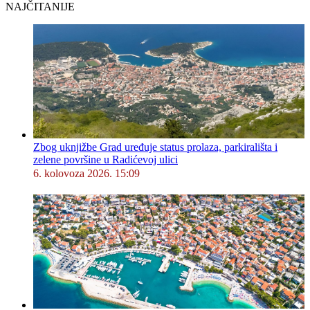
NAJČITANIJE
Zbog uknjižbe Grad uređuje status prolaza, parkirališta i
zelene površine u Radićevoj ulici
6. kolovoza 2026. 15:09