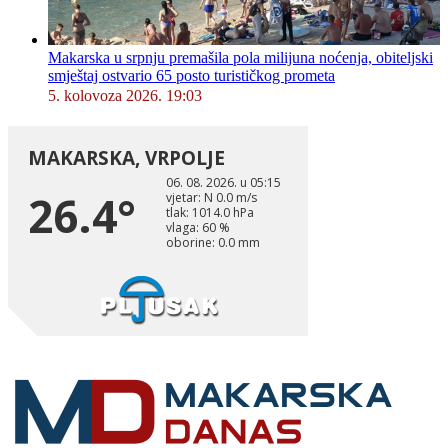
Makarska u srpnju premašila pola milijuna noćenja, obiteljski
smještaj ostvario 65 posto turističkog prometa
5. kolovoza 2026. 19:03