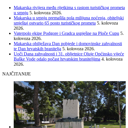
Makarska rivijera među rijetkima s rastom turističkog prometa
u srpnju
5. kolovoza 2026.
Makarska u srpnju premašila pola milijuna noćenja, obiteljski
smještaj ostvario 65 posto turističkog prometa
5. kolovoza
2026.
Vaterpolo ekipe Podgore i Gradca uspješne na Ploče Cupu
5.
kolovoza 2026.
Makarska obilježava Dan pobjede i domovinske zahvalnosti
te Dan hrvatskih branitelja
5. kolovoza 2026.
Uoči Dana zahvalnosti i 31. obljetnice Oluje Općinsko vijeće
Baške Vode odalo počast hrvatskim braniteljima
4. kolovoza
2026.
NAJČITANIJE