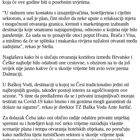
koja će ove godine biti u posebnim uvjetima.
“U stalnom smo kontaktu s iznajmljivačima, hotelijerima i cijelim
sektorom, a naš je plan, čim stožer da neke upute o relaksaciji mjera
i mogućnosti otvaranja granica, krenuti s marketingom izabranih
destinacija koje smatramo najsigurnijima, odnosno u kojima nije bilo
pandemije. Za sada su to ponajviše otoci poput Hvara, Brača i Visa,
a mislimo da će se splitska i makarska rivijera nažalost otvarati među
zadnjima”, rekao je Stella.
Naglašava kako bi u slučaju otvaranja koridora između Hrvatske i
Češke najbolje bilo odabrati one cestovne, s obzirom na to da još
uvijek nije jasno kakve će u skorije vrijeme biti avio veze prema
Dalmaciji.
U Baškoj Vodi, destinaciji u kojoj su Česi tradicionalno jedni od
najbrojnijih gostiju, također postoji interes za ugošćivanjem ove
sezone. “S time da predlažemo da se i privatni iznajmljivači moraju
testirati na Covid-19 kako bismo i mi gostima mogli garantirati da
dolaze na sigurno”, rekao je direktor TZ Baška Voda Ante Jurišić.
Za dolazak Čeha iako oni obično radije odabiru privatni smještaj
spremni su i hotelijeri koji već neko vrijeme razrađuju vlastite
scenarije plana i tempa otvaranja hotelskih objekata, no poručuju
kako nadležna tijela turističkom sektoru u skorije vrijeme ipak