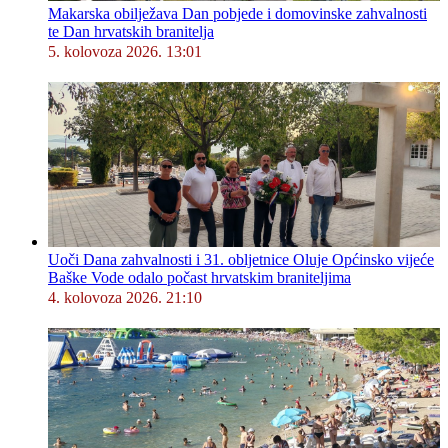
Makarska obilježava Dan pobjede i domovinske zahvalnosti
te Dan hrvatskih branitelja
5. kolovoza 2026. 13:01
Uoči Dana zahvalnosti i 31. obljetnice Oluje Općinsko vijeće
Baške Vode odalo počast hrvatskim braniteljima
4. kolovoza 2026. 21:10