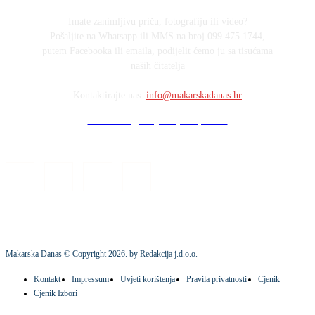
Imate zanimljivu priču, fotografiju ili video?
Pošaljite na Whatsapp ili MMS na broj 099 475 1744,
putem Facebooka ili emaila, podijelit ćemo ju sa tisućama
naših čitatelja
Kontaktirajte nas:
info@makarskadanas.hr
Stock images by Depositphotos
Makarska Danas © Copyright
2026
. by Redakcija j.d.o.o.
Kontakt
Impressum
Uvjeti korištenja
Pravila privatnosti
Cjenik
Cjenik Izbori