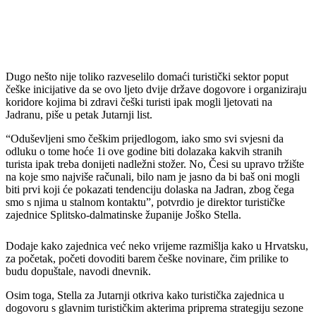
Dugo nešto nije toliko razveselilo domaći turistički sektor poput
češke inicijative da se ovo ljeto dvije države dogovore i organiziraju
koridore kojima bi zdravi češki turisti ipak mogli ljetovati na
Jadranu, piše u petak Jutarnji list.
“Oduševljeni smo češkim prijedlogom, iako smo svi svjesni da
odluku o tome hoće 1i ove godine biti dolazaka kakvih stranih
turista ipak treba donijeti nadležni stožer. No, Česi su upravo tržište
na koje smo najviše računali, bilo nam je jasno da bi baš oni mogli
biti prvi koji će pokazati tendenciju dolaska na Jadran, zbog čega
smo s njima u stalnom kontaktu”, potvrdio je direktor turističke
zajednice Splitsko-dalmatinske županije Joško Stella.
Dodaje kako zajednica već neko vrijeme razmišlja kako u Hrvatsku,
za početak, početi dovoditi barem češke novinare, čim prilike to
budu dopuštale, navodi dnevnik.
Osim toga, Stella za Jutarnji otkriva kako turistička zajednica u
dogovoru s glavnim turističkim akterima priprema strategiju sezone