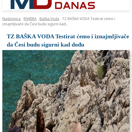
Naslovnica
RIVIJERA
Baška Voda
TZ BAŠKA VODA Testirat ćemo i
iznajmljivače da Česi budu sigurni kad...
TZ BAŠKA VODA Testirat ćemo i iznajmljivače
da Česi budu sigurni kad dođu