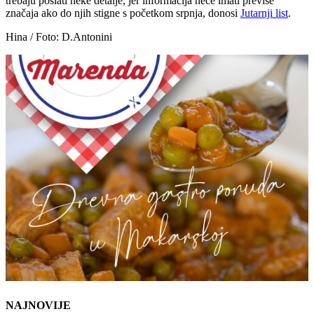
trebaju poslati neke detalje, jer informacija neće imati previše
značaja ako do njih stigne s početkom srpnja, donosi
Jutarnji list
.
Hina / Foto: D.Antonini
NAJNOVIJE