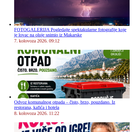
FOTOGALERIJA Pogledajte spektakularne fotografije koje
je lovac na oluje snimio iz Makarske
7. kolovoza 2026. 09:12
Odvoz komunalnog otpada – čisto, brzo, pouzdano. Iz
restorana, kafića i hotela
8. kolovoza 2026. 11:22