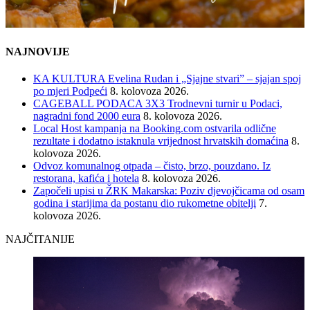
NAJNOVIJE
KA KULTURA Evelina Rudan i „Sjajne stvari” – sjajan spoj
po mjeri Podpeći
8. kolovoza 2026.
CAGEBALL PODACA 3X3 Trodnevni turnir u Podaci,
nagradni fond 2000 eura
8. kolovoza 2026.
Local Host kampanja na Booking.com ostvarila odlične
rezultate i dodatno istaknula vrijednost hrvatskih domaćina
8.
kolovoza 2026.
Odvoz komunalnog otpada – čisto, brzo, pouzdano. Iz
restorana, kafića i hotela
8. kolovoza 2026.
Započeli upisi u ŽRK Makarska: Poziv djevojčicama od osam
godina i starijima da postanu dio rukometne obitelji
7.
kolovoza 2026.
NAJČITANIJE