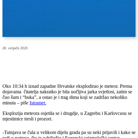
28. veljače 2020.
Oko 10:34 h iznad zapadne Hrvatske eksplodirao je meteor. Prema
dojavama čitatelja nakratko je bila uočljiva jarka svjetlost, zatim se
čuo šum i “buka”, a ostao je i trag dima koji se zadržao nekoliko
minuta – piše
Istramet.
Eksplozija meteora osjetila se i drugdje, u Zagrebu i Karlovcusu se
mjestimice tresli i prozori.
-Tutnjava se čula u velikom dijelu grada pa su neki prijavili i kako se
radi o potresu, što je zabilježio i Europski seizmološki centar