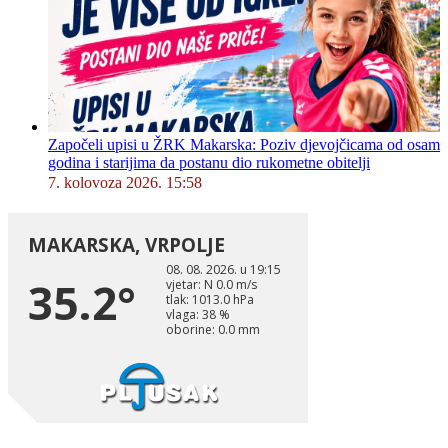
Započeli upisi u ŽRK Makarska: Poziv djevojčicama od osam
godina i starijima da postanu dio rukometne obitelji
7. kolovoza 2026. 15:58