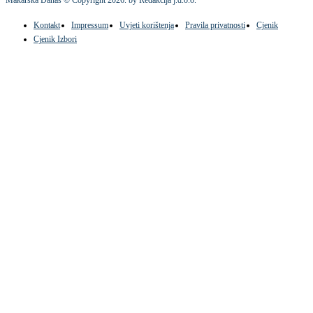
Makarska Danas © Copyright
2026
. by Redakcija j.d.o.o.
Kontakt
Impressum
Uvjeti korištenja
Pravila privatnosti
Cjenik
Cjenik Izbori