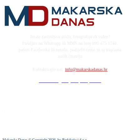
Imate zanimljivu priču, fotografiju ili video?
Pošaljite na Whatsapp ili MMS na broj 099 475 1744,
putem Facebooka ili emaila, podijelit ćemo ju sa tisućama
naših čitatelja
Kontaktirajte nas:
info@makarskadanas.hr
Stock images by Depositphotos