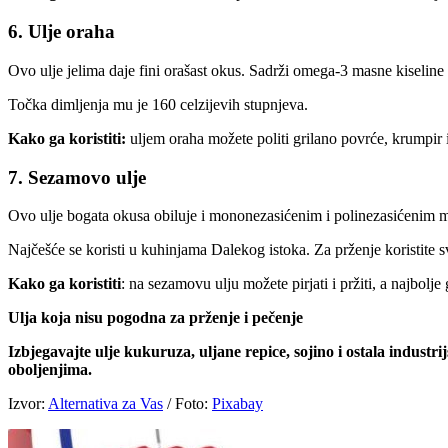
6. Ulje oraha
Ovo ulje jelima daje fini orašast okus. Sadrži omega-3 masne kiseline 
Točka dimljenja mu je 160 celzijevih stupnjeva.
Kako ga koristiti:
uljem oraha možete politi grilano povrće, krumpir i 
7. Sezamovo ulje
Ovo ulje bogata okusa obiluje i mononezasićenim i polinezasićenim m
Najčešće se koristi u kuhinjama Dalekog istoka. Za prženje koristite 
Kako ga koristiti
: na sezamovu ulju možete pirjati i pržiti, a najbolje g
Ulja koja nisu pogodna za prženje i pečenje
Izbjegavajte ulje kukuruza, uljane repice, sojino i ostala indust
oboljenjima.
Izvor:
Alternativa za Vas
/ Foto:
Pixabay