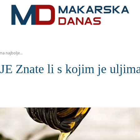
RIVIJERA
VIJESTI
MOZAIK
MAKARSKA
SPOR
ma najbolje...
ate li s kojim je uljima 