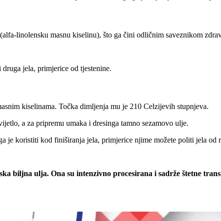
(alfa-linolensku masnu kiselinu), što ga čini odličnim saveznikom zdrav
druga jela, primjerice od tjestenine.
asnim kiselinama. Točka dimljenja mu je 210 Celzijevih stupnjeva.
svijetlo, a za pripremu umaka i dresinga tamno sezamovo ulje.
a je koristiti kod finiširanja jela, primjerice njime možete politi jela od ri
rijska biljna ulja. Ona su intenzivno procesirana i sadrže štetne t