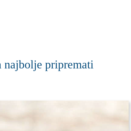
KOLUMNE
MORE
T
najbolje pripremati