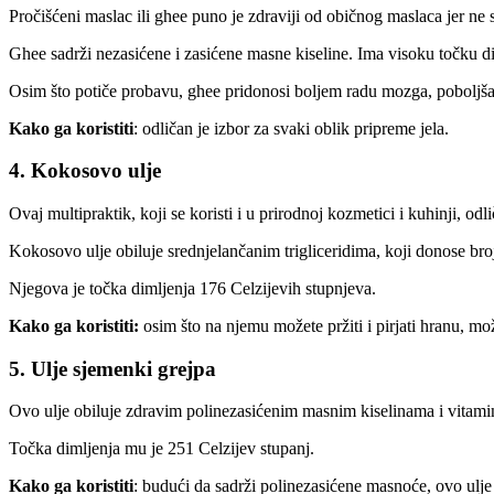
Pročišćeni maslac ili ghee puno je zdraviji od običnog maslaca jer ne s
Ghee sadrži nezasićene i zasićene masne kiseline. Ima visoku točku dim
Osim što potiče probavu, ghee pridonosi boljem radu mozga, poboljšav
Kako ga koristiti
: odličan je izbor za svaki oblik pripreme jela.
4. Kokosovo ulje
Ovaj multipraktik, koji se koristi i u prirodnoj kozmetici i kuhinji, od
Kokosovo ulje obiluje srednjelančanim trigliceridima, koji donose bro
Njegova je točka dimljenja 176 Celzijevih stupnjeva.
Kako ga koristiti:
osim što na njemu možete pržiti i pirjati hranu, mož
5. Ulje sjemenki grejpa
Ovo ulje obiluje zdravim polinezasićenim masnim kiselinama i vitamino
Točka dimljenja mu je 251 Celzijev stupanj.
Kako ga koristiti
: budući da sadrži polinezasićene masnoće, ovo ulje o