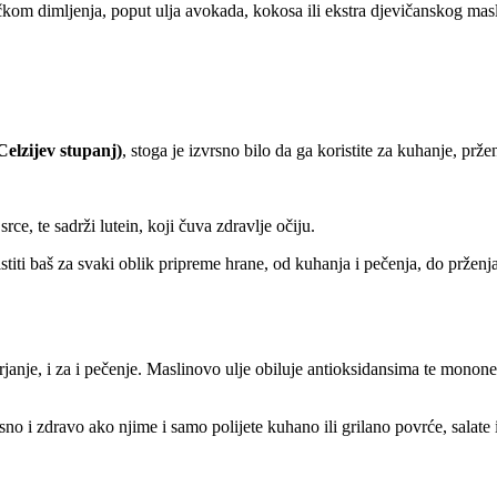
čkom dimljenja, poput ulja avokada, kokosa ili ekstra djevičanskog masli
Celzijev stupanj)
, stoga je izvrsno bilo da ga koristite za kuhanje, pržen
, te sadrži lutein, koji čuva zdravlje očiju.
titi baš za svaki oblik pripreme hrane, od kuhanja i pečenja, do prženja 
pirjanje, i za i pečenje. Maslinovo ulje obiluje antioksidansima te mon
usno i zdravo ako njime i samo polijete kuhano ili grilano povrće, salate i 