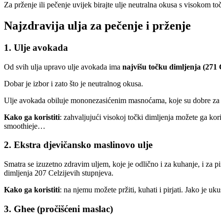
Za prženje ili pečenje uvijek birajte ulje neutralna okusa s visokom to
Najzdravija ulja za pečenje i prženje
1. Ulje avokada
Od svih ulja upravo ulje avokada ima
najvišu točku dimljenja (271 
Dobar je izbor i zato što je neutralnog okusa.
Ulje avokada obiluje mononezasićenim masnoćama, koje su dobre za srce
Kako ga koristiti
: zahvaljujući visokoj točki dimljenja možete ga koris
smoothieje…
2. Ekstra djevičansko maslinovo ulje
Smatra se izuzetno zdravim uljem, koje je odlično i za kuhanje, i za 
dimljenja 207 Celzijevih stupnjeva.
Kako ga koristiti
: na njemu možete pržiti, kuhati i pirjati. Jako je uk
3. Ghee (pročišćeni maslac)