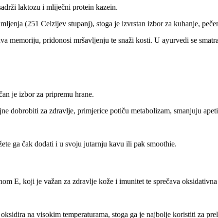
adrži laktozu i mliječni protein kazein.
ljenja (251 Celzijev stupanj), stoga je izvrstan izbor za kuhanje, pečen
a memoriju, pridonosi mršavljenju te snaži kosti. U ayurvedi se smatra
ličan je izbor za pripremu hrane.
jne dobrobiti za zdravlje, primjerice potiču metabolizam, smanjuju apet
ete ga čak dodati i u svoju jutarnju kavu ili pak smoothie.
m E, koji je važan za zdravlje kože i imunitet te sprečava oksidativna
ksidira na visokim temperaturama, stoga ga je najbolje koristiti za prel