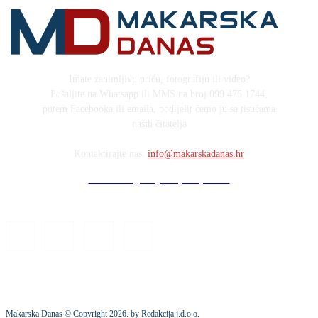
Imate zanimljivu priču, fotografiju ili video?
Pošaljite na Whatsapp ili MMS na broj 099 475 1744,
putem Facebooka ili emaila, podijelit ćemo ju sa tisućama
naših čitatelja
Kontaktirajte nas:
info@makarskadanas.hr
Stock images by Depositphotos
Makarska Danas © Copyright
2026
. by Redakcija j.d.o.o.