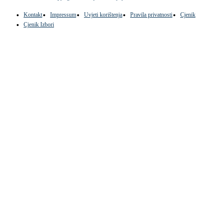
Kontakt
Impressum
Uvjeti korištenja
Pravila privatnosti
Cjenik
Cjenik Izbori