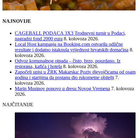
NAJNOVIJE
CAGEBALL PODACA 3X3 Trodnevni turnir u Podaci,
nagradni fond 2000 eura
8. kolovoza 2026.
Local Host kampanja na Booking.com ostvarila odlične
rezultate i dodatno istaknula vrijednost hrvatskih domaćina
8.
kolovoza 2026.
Odvoz komunalnog otpada – čisto, brzo, pouzdano. Iz
restorana, kafića i hotela
8. kolovoza 2026.
Započeli upisi u ŽRK Makarska: Poziv djevojčicama od osam
godina i starijima da postanu dio rukometne obitelji
7.
kolovoza 2026.
Marin Musinov ponovo u dresu Novog Vremena
7. kolovoza
2026.
NAJČITANIJE