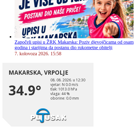
Započeli upisi u ŽRK Makarska: Poziv djevojčicama od osam
godina i starijima da postanu dio rukometne obitelji
7. kolovoza 2026. 15:58