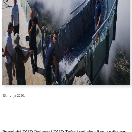
13. lipnja 2020.
Pripadnici DVD Podgora i DVD Tučepi sudjelovali su u prijevozu