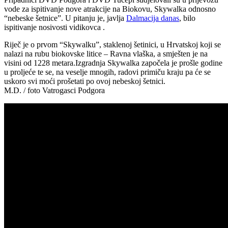
vode za ispitivanje nove atrakcije na Biokovu, Skywalka odnosno
“nebeske šetnice”. U pitanju je, javlja
Dalmacija danas
, bilo
ispitivanje nosivosti vidikovca .
Riječ je o prvom “Skywalku”, staklenoj šetinici, u Hrvatskoj koji se
nalazi na rubu biokovske litice – Ravna vlaška, a smješten je na
visini od 1228 metara.Izgradnja Skywalka započela je prošle godine
u proljeće te se, na veselje mnogih, radovi primiču kraju pa će se
uskoro svi moći prošetati po ovoj nebeskoj šetnici.
M.D. / foto Vatrogasci Podgora