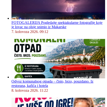
FOTOGALERIJA Pogledajte spektakularne fotografije koje
je lovac na oluje snimio iz Makarske
7. kolovoza 2026. 09:12
Odvoz komunalnog otpada – čisto, brzo, pouzdano. Iz
restorana, kafića i hotela
8. kolovoza 2026. 11:22