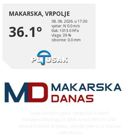
Imate zanimljivu priču, fotografiju ili video?
Pošaljite na Whatsapp ili MMS na broj 099 475 1744,
putem Facebooka ili emaila, podijelit ćemo ju sa tisućama
naših čitatelja