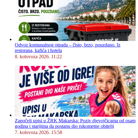
Odvoz komunalnog otpada – čisto, brzo, pouzdano. Iz
restorana, kafića i hotela
8. kolovoza 2026. 11:22
Započeli upisi u ŽRK Makarska: Poziv djevojčicama od osam
godina i starijima da postanu dio rukometne obitelji
7. kolovoza 2026. 15:58