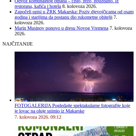
Odvoz komunalnog otpada – čisto, brzo, pouzdano. Iz
restorana, kafića i hotela
8. kolovoza 2026.
Započeli upisi u ŽRK Makarska: Poziv djevojčicama od osam
godina i starijima da postanu dio rukometne obitelji
7.
kolovoza 2026.
Marin Musinov ponovo u dresu Novog Vremena
7. kolovoza
2026.
NAJČITANIJE
FOTOGALERIJA Pogledajte spektakularne fotografije koje
je lovac na oluje snimio iz Makarske
7. kolovoza 2026. 09:12