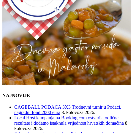
NAJNOVIJE
CAGEBALL PODACA 3X3 Trodnevni turnir u Podaci,
nagradni fond 2000 eura
8. kolovoza 2026.
Local Host kampanja na Booking.com ostvarila odlične
rezultate i dodatno istaknula vrijednost hrvatskih domaćina
8.
kolovoza 2026.