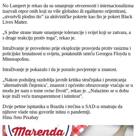
No Lampert je rekao da su smanjenje otvorenosti i internacionalizma
izazvali otpor onih koji su više globalno ili egalitarno orijentirani,
„stvorivši plodno tlo” za aktivističke pokrete kao što je pokret Black
Lives Matter.
„S jedne strane imate smanjenje tolerancije i svijet koji se zatvara, a
s druge reakciju protiv toga”, rekao je.
Istraživanje je provedeno prije eksplozije prosvjeda protiv rasizma i
policijske brutalnosti u svijetu, potaknutih smrću Georgea Floyda u
Minneapolisu.
Istraživanje je pokazalo i da je poraslo povjerenje u znanost.
„Nakon poduljeg razdoblja javnih kritika stručnjaka i promicanja
‘alternativnih činjenica’, znanost i općenito obrazovanje vraćaju se u
modu jer nam o tome ovise životi”, rekao je. „Nalazimo se u dobu
koje traži veću transparentnost i istinitost”.
Dvije petine ispitanika u Brazilu i trećina u SAD-u smatraju da
njihove vlade nisu govorile istinu o pandemiji.
Hina /foto Pixabay