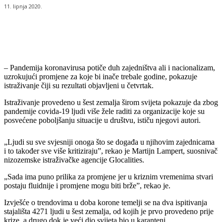
11. lipnja 2020.
– Pandemija koronavirusa potiče duh zajedništva ali i nacionalizam,
uzrokujući promjene za koje bi inače trebale godine, pokazuje
istraživanje čiji su rezultati objavljeni u četvrtak.
Istraživanje provedeno u šest zemalja širom svijeta pokazuje da zbog
pandemije covida-19 ljudi više žele raditi za organizacije koje su
posvećene poboljšanju situacije u društvu, ističu njegovi autori.
„Ljudi su sve svjesniji onoga što se događa u njihovim zajednicama
i to također sve više kritiziraju”, rekao je Martijn Lampert, suosnivač
nizozemske istraživačke agencije Glocalities.
„Sada ima puno prilika za promjene jer u kriznim vremenima stvari
postaju fluidnije i promjene mogu biti brže”, rekao je.
Izvješće o trendovima u doba korone temelji se na dva ispitivanja
stajališta 4271 ljudi u šest zemalja, od kojih je prvo provedeno prije
krize, a drugo dok je veći dio svijeta bio u karanteni.