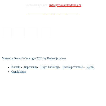
Kontaktirajte nas:
info@makarskadanas.hr
Stock images by Depositphotos
Makarska Danas © Copyright
2026
. by Redakcija j.d.o.o.
Kontakt
Impressum
Uvjeti korištenja
Pravila privatnosti
Cjenik
Cjenik Izbori