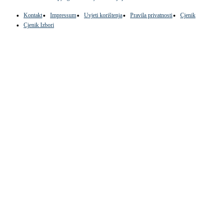
Kontakt
Impressum
Uvjeti korištenja
Pravila privatnosti
Cjenik
Cjenik Izbori