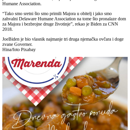
Humane Association.
“Tako smo sretni što smo primili Majora u obitelj i jako smo
zahvalni Delaware Humane Association na tome što pronalaze dom
za Majora i bezbrojne druge životinje”, rekao je Biden za CNN
2018.
JoeBiden je bio vlasnik najmanje tri druga njemačka ovčara i doge
zvane Governer.
Hina/foto Pixabay