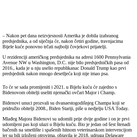
– Nakon pet dana neizvjesnosti Amerika je dobila izabranog
predsjednika, a od siječnja će, nakon četiri godine, travnjacima
Bijele kuće ponovno trčati najbolji čovjekovi prijatelji.
U rezidenciji američkog predsjednika na adresi 1600 Pennsylvania
Avenue NW u Washington, D.C. nije bilo predsjedničkih pasa od
2016., kada je u nju uselio republikanac Donald Trump kao prvi
predsjednik nakon mnogo desetljeća koji nije imao psa.
To će se sada promijeniti i 2021. u Bijelu kuću će zajedno s
Bidenovom obitelji useliti njemački ovčari Major i Champ.
Bidenovi unuci prozvali su dvanaestogodišnjeg Champa koji se
pridružio obitelji 2008., Biden Stariji, piše u nedjelju USA Today.
Mlađeg Majora Bidenovi su udomili prije dvije godine i on je prvi
udomljeni pas koji ulazi u Bijelu kuću. Bio je jedan od šest štenadi
bačenih na smetlište i spašenih hitnom veterinarskom intervencijom
jer su bili izloženi otrovima, objavila je 2018. udruga Delaware