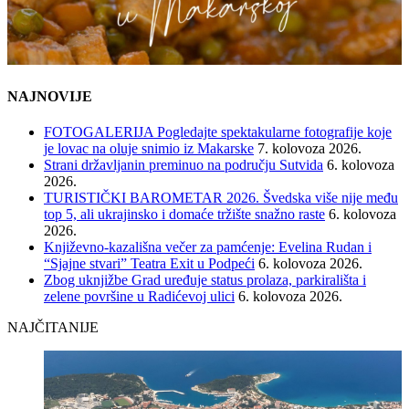
NAJNOVIJE
FOTOGALERIJA Pogledajte spektakularne fotografije koje
je lovac na oluje snimio iz Makarske
7. kolovoza 2026.
Strani državljanin preminuo na području Sutvida
6. kolovoza
2026.
TURISTIČKI BAROMETAR 2026. Švedska više nije među
top 5, ali ukrajinsko i domaće tržište snažno raste
6. kolovoza
2026.
Književno-kazališna večer za pamćenje: Evelina Rudan i
“Sjajne stvari” Teatra Exit u Podpeći
6. kolovoza 2026.
Zbog uknjižbe Grad uređuje status prolaza, parkirališta i
zelene površine u Radićevoj ulici
6. kolovoza 2026.
NAJČITANIJE