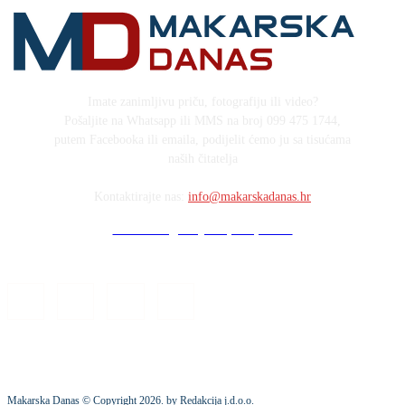
Imate zanimljivu priču, fotografiju ili video?
Pošaljite na Whatsapp ili MMS na broj 099 475 1744,
putem Facebooka ili emaila, podijelit ćemo ju sa tisućama
naših čitatelja
Kontaktirajte nas:
info@makarskadanas.hr
Stock images by Depositphotos
Makarska Danas © Copyright
2026
. by Redakcija j.d.o.o.