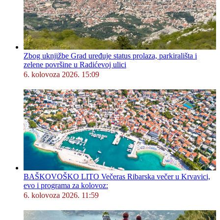
Zbog uknjižbe Grad uređuje status prolaza, parkirališta i
zelene površine u Radićevoj ulici
6. kolovoza 2026. 15:09
BAŠKOVOŠKO LITO Večeras Ribarska večer u Krvavici,
evo i programa za kolovoz:
6. kolovoza 2026. 11:59