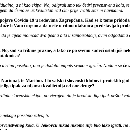
ualno, a ni kao ekipa. No, odigrali smo tek četiri prvenstvena kola, te 
ujem da ćemo se uz kvalitetan rad čim prije vratiti starim navikama.
ojave Covida-19 u redovima Zagrepčana. Kad se k tome pridoda n
ože li Vam činjenica da niste u ritmu utakmica predstavljati pro
m da je cijela momčad dva tjedna bila u samoizolaciji, ovim odgodama 
o, sad su tribine prazne, a tako će po svemu sudeći ostati još neko
e utakmica?
istinu posebno, ona je dodatni impuls svakom igraču. Nadam se će se kr
 Nacional, te Maribor. I hrvatski i slovenski klubovi proteklih god
e liga ipak za nijansu kvalitetnija od one druge?
inih slovenskih ekipa, no vjerujem da je hrvatska liga ipak nešto kvalit
o nekoga posebno izdvojiti.
rvenstvenog kola. U Jelkovcu nikad nikome nije bilo lako igrati, no