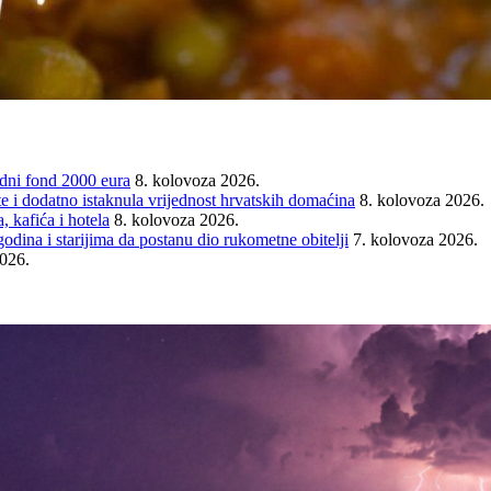
ni fond 2000 eura
8. kolovoza 2026.
e i dodatno istaknula vrijednost hrvatskih domaćina
8. kolovoza 2026.
 kafića i hotela
8. kolovoza 2026.
ina i starijima da postanu dio rukometne obitelji
7. kolovoza 2026.
2026.