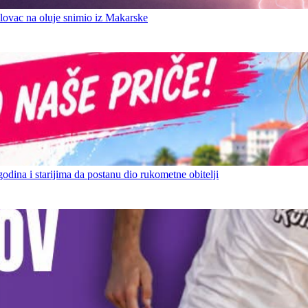
ovac na oluje snimio iz Makarske
ina i starijima da postanu dio rukometne obitelji