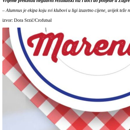
Vrijeme prekinuti negativni rezultatski niz i doći do pobjede u Zagr
– Alumnus je ekipa koju svi klubovi u ligi izuzetno cijene, uvijek tež
izvor: Dora Srzić/Crofutsal