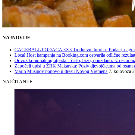
NAJNOVIJE
CAGEBALL PODACA 3X3 Trodnevni turnir u Podaci, nagrad
Local Host kampanja na Booking.com ostvarila odlične rezultat
Odvoz komunalnog otpada – čisto, brzo, pouzdano. Iz restorana,
Započeli upisi u ŽRK Makarska: Poziv djevojčicama od osam god
Marin Musinov ponovo u dresu Novog Vremena
7. kolovoza 
NAJČITANIJE