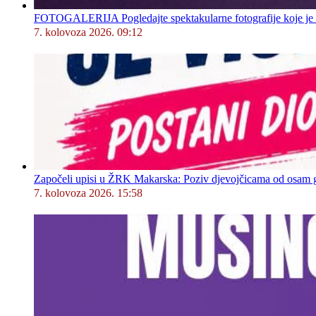
FOTOGALERIJA Pogledajte spektakularne fotografije koje je l
7. kolovoza 2026. 09:12
Započeli upisi u ŽRK Makarska: Poziv djevojčicama od osam god
7. kolovoza 2026. 15:58