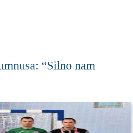
KOLUMNE
MORE
T
lumnusa: “Silno nam