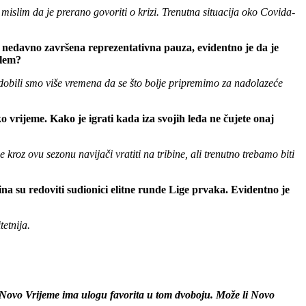
mislim da je prerano govoriti o krizi. Trenutna situacija oko Covida-
edavno završena reprezentativna pauza, evidentno je da je
blem?
dobili smo više vremena da se što bolje pripremimo za nadolazeće
 vrijeme. Kako je igrati kada iza svojih leđa ne čujete onaj
oz ovu sezonu navijači vratiti na tribine, ali trenutno trebamo biti
ina su redoviti sudionici elitne runde Lige prvaka. Evidentno je
etnija.
 Novo Vrijeme ima ulogu favorita u tom dvoboju. Može li Novo