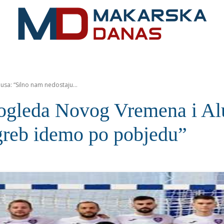
RIVIJERA
VIJESTI
MOZAIK
MAKARSKA
SPOR
sa: “Silno nam nedostaju...
 ogleda Novog Vremena i A
agreb idemo po pobjedu”