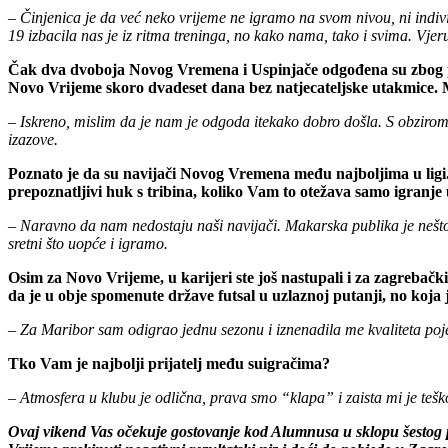
–
Činjenica je da već neko vrijeme ne igramo na svom nivou, ni individ
19 izbacila nas je iz ritma treninga, no kako nama, tako i svima. Vjer
Čak dva dvoboja Novog Vremena i Uspinjače odgođena su zbog p
Novo Vrijeme skoro dvadeset dana bez natjecateljske utakmice. M
–
Iskreno, mislim da je nam je odgoda itekako dobro došla. S obziro
izazove.
Poznato je da su navijači Novog Vremena među najboljima u ligi. N
prepoznatljivi huk s tribina, koliko Vam to otežava samo igranj
–
Naravno da nam nedostaju naši navijači. Makarska publika je nešto u
sretni što uopće i igramo.
Osim za Novo Vrijeme, u karijeri ste još nastupali i za zagrebački
da je u obje spomenute države futsal u uzlaznoj putanji, no koja j
–
Za Maribor sam odigrao jednu sezonu i iznenadila me kvaliteta pojed
Tko Vam je najbolji prijatelj među suigračima?
–
Atmosfera u klubu je odlična, prava smo “klapa” i zaista mi je tešk
Ovaj vikend Vas očekuje gostovanje kod Alumnusa u sklopu šestog p