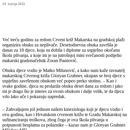
24. srpnja 2022.
Već treću godinu za redom Crveni križ Makarska na gradskoj plaži
organizira obuku za neplivače. Desetodnevna obuka završila je
danas za 18 djece, koja su dobila i diplome za uspješno okočanu
školu plivanja, a koje im je na jutrošnjoj mini svečanosti podijelio
makarski gradonačelnik Zoran Paunović.
Obuku djece vodio je Matko Milunović, a kako nam kaže ravnatelj
makarskog Crvenog križa Gloryan Grabner, ukupan se broj djece s
uspješno završenom obukom već popeo preko stotinu. – Kao i
svake godine, djeca su prolazila obuku deset dana za redom i jako
mi je drago što je interes za ovom obukom i dalje velik, te da djeca
vrlo lako uče i pokazuju napredak.
– Zahvaljujem još jednom našem kineziologu koji je djecu vodio i
ovu godinu, kao i Hrvatskom crvenom križu te Gradu Makarskoj na
sufinanciranju troškova, zbog čega je ova škola plivanja u
potpunosti besplatna za polaznike – kazao nam je Gloryan Grabner.