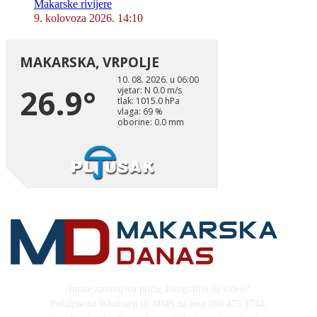
Makarske rivijere
9. kolovoza 2026. 14:10
Imate zanimljivu priču, fotografiju ili video?
Pošaljite na Whatsapp ili MMS na broj 099 475 1744,