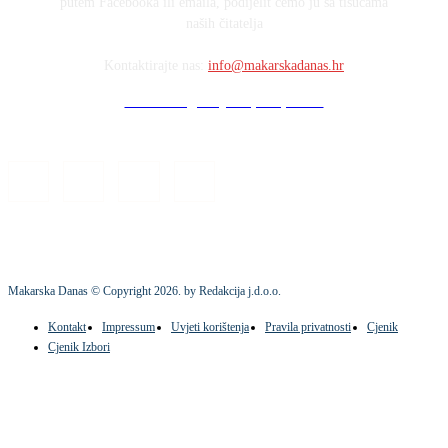
putem Facebooka ili emaila, podijelit ćemo ju sa tisućama
naših čitatelja
Kontaktirajte nas:
info@makarskadanas.hr
Stock images by Depositphotos
Makarska Danas © Copyright
2026
. by Redakcija j.d.o.o.
Kontakt
Impressum
Uvjeti korištenja
Pravila privatnosti
Cjenik
Cjenik Izbori