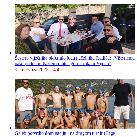
Šestero vijećnika okrenulo leđa načelniku Radiću: „Više nema
našu podršku. Nećemo biti sigurna ruka u Vijeću"
9. kolovoza 2026. 14:45
Galeb potvrdio dominaciju i na drugom turniru Lige