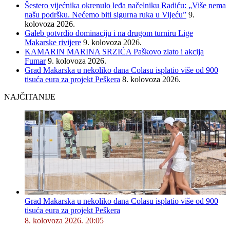
Šestero vijećnika okrenulo leđa načelniku Radiću: „Više nema
našu podršku. Nećemo biti sigurna ruka u Vijeću”
9.
kolovoza 2026.
Galeb potvrdio dominaciju i na drugom turniru Lige
Makarske rivijere
9. kolovoza 2026.
KAMARIN MARINA SRZIĆA Paškovo zlato i akcija
Fumar
9. kolovoza 2026.
Grad Makarska u nekoliko dana Colasu isplatio više od 900
tisuća eura za projekt Peškera
8. kolovoza 2026.
NAJČITANIJE
Grad Makarska u nekoliko dana Colasu isplatio više od 900
tisuća eura za projekt Peškera
8. kolovoza 2026. 20:05