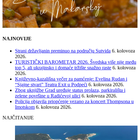
NAJNOVIJE
Strani državljanin preminuo na području Sutvida
6. kolovoza
2026.
TURISTIČKI BAROMETAR 2026. Švedska više nije među
top 5, ali ukrajinsko i domaće tržište snažno raste
6. kolovoza
2026.
Književno-kazališna večer za pamćenje: Evelina Rudan i
“Sjajne stvari” Teatra Exit u Podpeći
6. kolovoza 2026.
Zbog uknjižbe Grad uređuje status prolaza, parkirališta i
zelene površine u Radićevoj ulici
6. kolovoza 2026.
Policija objavila priopćenje vezano za koncert Thompsona u
Imotskom
6. kolovoza 2026.
NAJČITANIJE