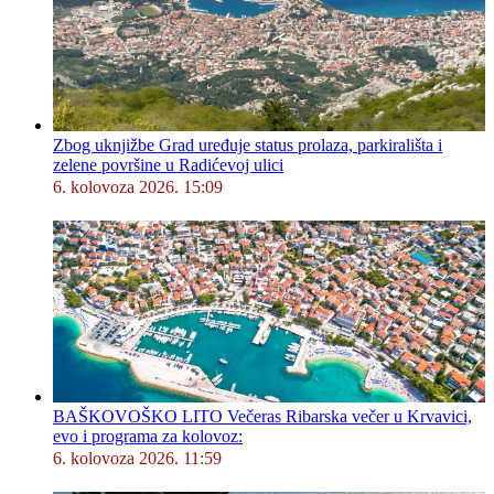
Zbog uknjižbe Grad uređuje status prolaza, parkirališta i
zelene površine u Radićevoj ulici
6. kolovoza 2026. 15:09
BAŠKOVOŠKO LITO Večeras Ribarska večer u Krvavici,
evo i programa za kolovoz:
6. kolovoza 2026. 11:59