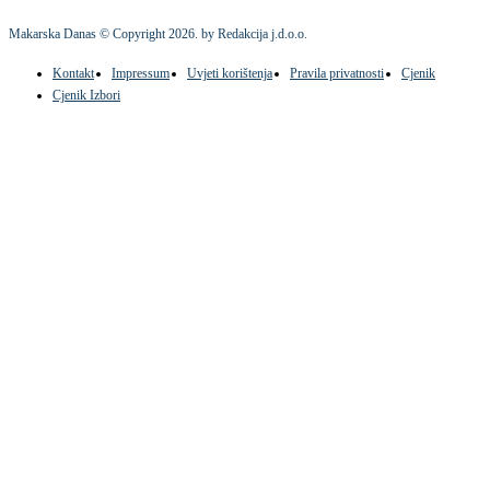
Makarska Danas © Copyright
2026
. by Redakcija j.d.o.o.
Kontakt
Impressum
Uvjeti korištenja
Pravila privatnosti
Cjenik
Cjenik Izbori