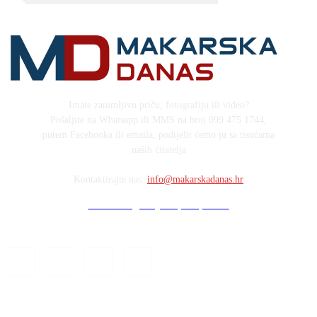
Imate zanimljivu priču, fotografiju ili video?
Pošaljite na Whatsapp ili MMS na broj 099 475 1744,
putem Facebooka ili emaila, podijelit ćemo ju sa tisućama
naših čitatelja
Kontaktirajte nas:
info@makarskadanas.hr
Stock images by Depositphotos