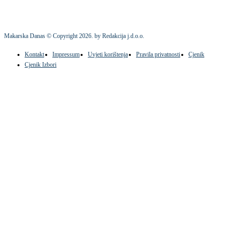
Makarska Danas © Copyright
2026
. by Redakcija j.d.o.o.
Kontakt
Impressum
Uvjeti korištenja
Pravila privatnosti
Cjenik
Cjenik Izbori