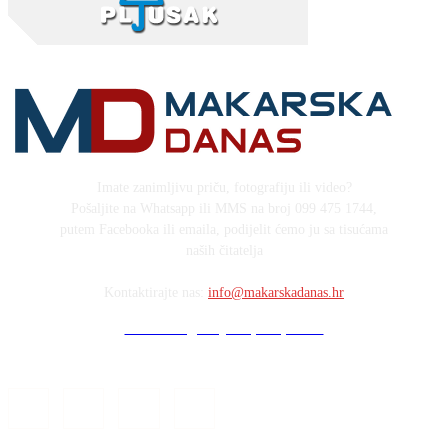
Imate zanimljivu priču, fotografiju ili video?
Pošaljite na Whatsapp ili MMS na broj 099 475 1744,
putem Facebooka ili emaila, podijelit ćemo ju sa tisućama
naših čitatelja
Kontaktirajte nas:
info@makarskadanas.hr
Stock images by Depositphotos