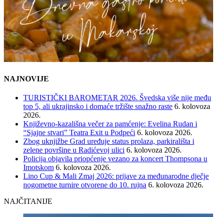
NAJNOVIJE
TURISTIČKI BAROMETAR 2026. Švedska više nije među
top 5, ali ukrajinsko i domaće tržište snažno raste
6. kolovoza
2026.
Književno-kazališna večer za pamćenje: Evelina Rudan i
“Sjajne stvari” Teatra Exit u Podpeći
6. kolovoza 2026.
Zbog uknjižbe Grad uređuje status prolaza, parkirališta i
zelene površine u Radićevoj ulici
6. kolovoza 2026.
Policija objavila priopćenje vezano za koncert Thompsona u
Imotskom
6. kolovoza 2026.
Lino Cup & Mali Zmaj 2026: prijave za međunarodne dječje
nogometne turnire otvorene do 10. rujna
6. kolovoza 2026.
NAJČITANIJE