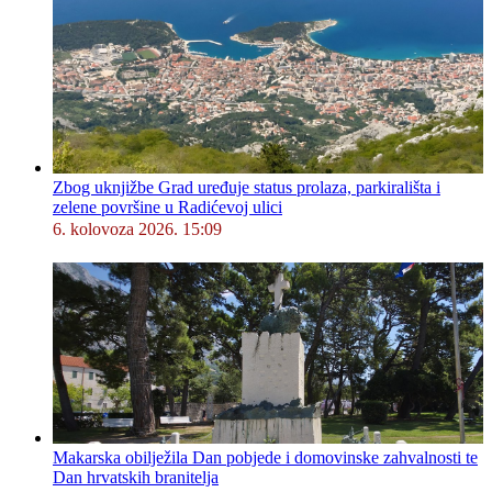
Zbog uknjižbe Grad uređuje status prolaza, parkirališta i
zelene površine u Radićevoj ulici
6. kolovoza 2026. 15:09
Makarska obilježila Dan pobjede i domovinske zahvalnosti te
Dan hrvatskih branitelja