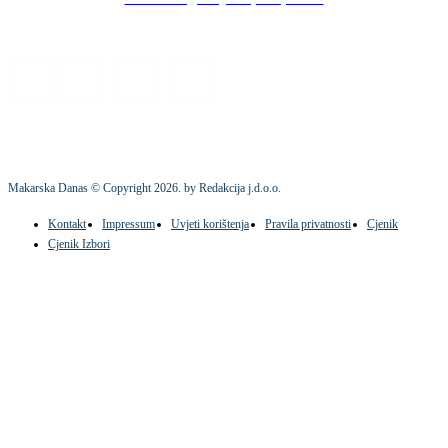
Makarska Danas © Copyright
2026
. by Redakcija j.d.o.o.
Kontakt
Impressum
Uvjeti korištenja
Pravila privatnosti
Cjenik
Cjenik Izbori