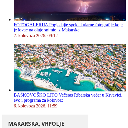
FOTOGALERIJA Pogledajte spektakularne fotografije koje
je lovac na oluje snimio iz Makarske
7. kolovoza 2026. 09:12
BAŠKOVOŠKO LITO Večeras Ribarska večer u Krvavici,
evo i programa za kolovoz:
6. kolovoza 2026. 11:59