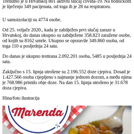
Trenutno je u Hrvatskoj 801 aktivni slučaj covida-19. Na bolničkom
je liječenju 349 pacijenata, od toga ih je 28 na respiratoru.
U samoizolaciji su 4774 osobe.
Od 25. veljače 2020., kada je zabilježen prvi slučaj zaraze u
Hrvatskoj, do danas ukupno su zabilježene 358.823 zaražene osobe,
od kojih su 8162 umrle. Ukupno se oporavile 349.860 osoba, od
toga 110 u posljednja 24 sata.
Do danas je ukupno testirana 2.092.201 osoba, 5485 u posljednja 24
sata.
Zaključno s 15. lipnja utrošene su 2.196.552 doze cjepiva. Dosad je
1.427.566 osoba cijepljeno s najmanje jednom dozom, a među njima
je 768.986 primilo obje doze. Na dan 15. lipnja utrošeno je 31.678
doza cjepiva.
Hina/foto ilustracija