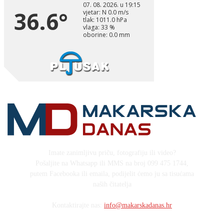
Imate zanimljivu priču, fotografiju ili video?
Pošaljite na Whatsapp ili MMS na broj 099 475 1744,
putem Facebooka ili emaila, podijelit ćemo ju sa tisućama
naših čitatelja
Kontaktirajte nas:
info@makarskadanas.hr
Stock images by Depositphotos