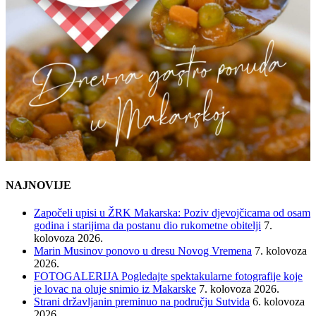
NAJNOVIJE
Započeli upisi u ŽRK Makarska: Poziv djevojčicama od osam
godina i starijima da postanu dio rukometne obitelji
7.
kolovoza 2026.
Marin Musinov ponovo u dresu Novog Vremena
7. kolovoza
2026.
FOTOGALERIJA Pogledajte spektakularne fotografije koje
je lovac na oluje snimio iz Makarske
7. kolovoza 2026.
Strani državljanin preminuo na području Sutvida
6. kolovoza
2026.