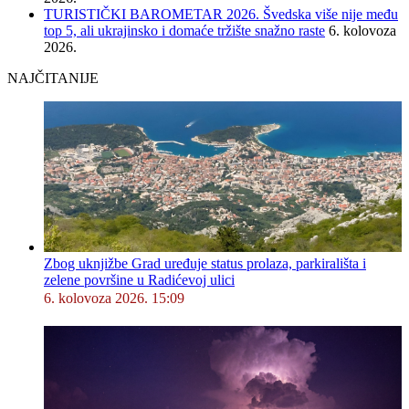
TURISTIČKI BAROMETAR 2026. Švedska više nije među
top 5, ali ukrajinsko i domaće tržište snažno raste
6. kolovoza
2026.
NAJČITANIJE
Zbog uknjižbe Grad uređuje status prolaza, parkirališta i
zelene površine u Radićevoj ulici
6. kolovoza 2026. 15:09