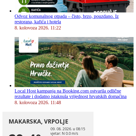
Odvoz komunalnog otpada – čisto, brzo, pouzdano. Iz
restorana, kafića i hotela
8. kolovoza 2026. 11:22
Local Host kampanja na Booking.com ostvarila odlične
rezultate i dodatno istaknula vrijednost hrvatskih domaćina
8. kolovoza 2026. 11:48