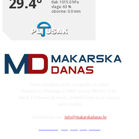
Imate zanimljivu priču, fotografiju ili video?
Pošaljite na Whatsapp ili MMS na broj 099 475 1744,
putem Facebooka ili emaila, podijelit ćemo ju sa tisućama
naših čitatelja
Kontaktirajte nas:
info@makarskadanas.hr
Stock images by Depositphotos