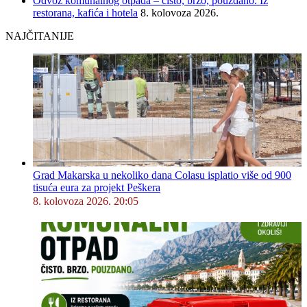
Odvoz komunalnog otpada – čisto, brzo, pouzdano. Iz
restorana, kafića i hotela
8. kolovoza 2026.
NAJČITANIJE
Grad Makarska u nekoliko dana Colasu isplatio više od 900
tisuća eura za projekt Peškera
8. kolovoza 2026. 20:05