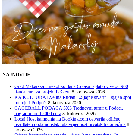
NAJNOVIJE
Grad Makarska u nekoliko dana Colasu isplatio više od 900
tisuća eura za projekt Peškera
8. kolovoza 2026.
KA KULTURA Evelina Rudan i „Sjajne stvari” – sjajan spoj
po mjeri Podpeći
8. kolovoza 2026.
CAGEBALL PODACA 3X3 Trodnevni turnir u Podaci,
nagradni fond 2000 eura
8. kolovoza 2026.
Local Host kampanja na Booking.com ostvarila odlične
rezultate i dodatno istaknula vrijednost hrvatskih domaćina
8.
kolovoza 2026.