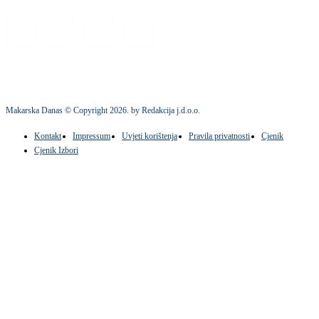
Makarska Danas © Copyright
2026
. by Redakcija j.d.o.o.
Kontakt
Impressum
Uvjeti korištenja
Pravila privatnosti
Cjenik
Cjenik Izbori