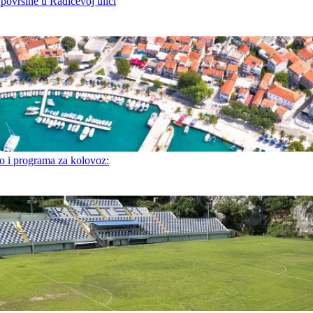
 površine u Radićevoj ulici
i programa za kolovoz: