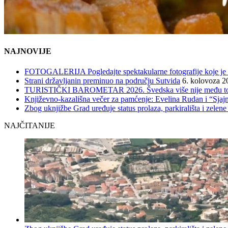
NAJNOVIJE
FOTOGALERIJA Pogledajte spektakularne fotografije koje je l
Strani državljanin preminuo na području Sutvida
6. kolovoza 2
TURISTIČKI BAROMETAR 2026. Švedska više nije među top 5, 
Književno-kazališna večer za pamćenje: Evelina Rudan i “Sjajn
Zbog uknjižbe Grad uređuje status prolaza, parkirališta i zelene
NAJČITANIJE