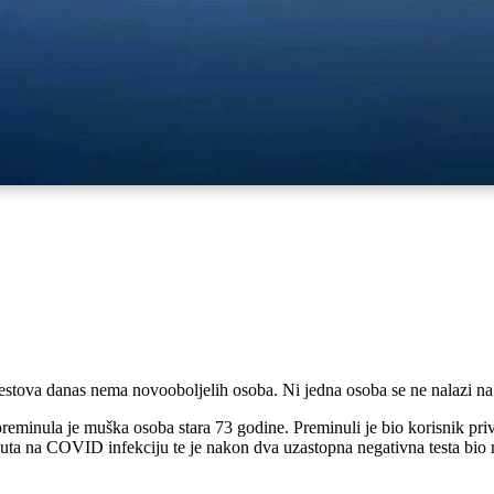
stova danas nema novooboljelih osoba. Ni jedna osoba se ne nalazi na
reminula je muška osoba stara 73 godine. Preminuli je bio korisnik pr
 puta na COVID infekciju te je nakon dva uzastopna negativna testa bio