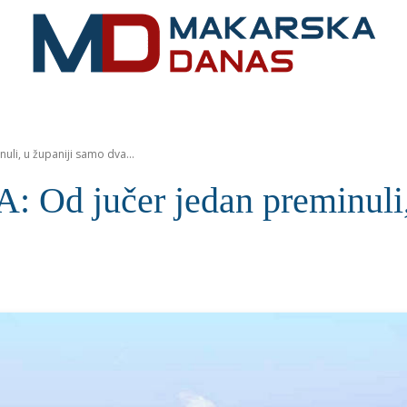
RIVIJERA
VIJESTI
MOZAIK
MAKARSKA
SPOR
uli, u županiji samo dva...
Od jučer jedan preminuli,