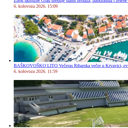
Zbog uknjižbe Grad uređuje status prolaza, parkirališta i zelene
6. kolovoza 2026. 15:09
BAŠKOVOŠKO LITO Večeras Ribarska večer u Krvavici, evo 
6. kolovoza 2026. 11:59