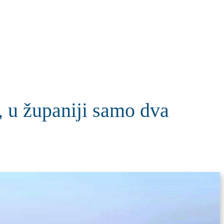
KOLUMNE
MORE
T
 u županiji samo dva