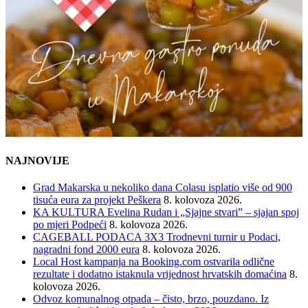
NAJNOVIJE
Grad Makarska u nekoliko dana Colasu isplatio više od 900
tisuća eura za projekt Peškera
8. kolovoza 2026.
KA KULTURA Evelina Rudan i „Sjajne stvari” – sjajan spoj
po mjeri Podpeći
8. kolovoza 2026.
CAGEBALL PODACA 3X3 Trodnevni turnir u Podaci,
nagradni fond 2000 eura
8. kolovoza 2026.
Local Host kampanja na Booking.com ostvarila odlične
rezultate i dodatno istaknula vrijednost hrvatskih domaćina
8.
kolovoza 2026.
Odvoz komunalnog otpada – čisto, brzo, pouzdano. Iz