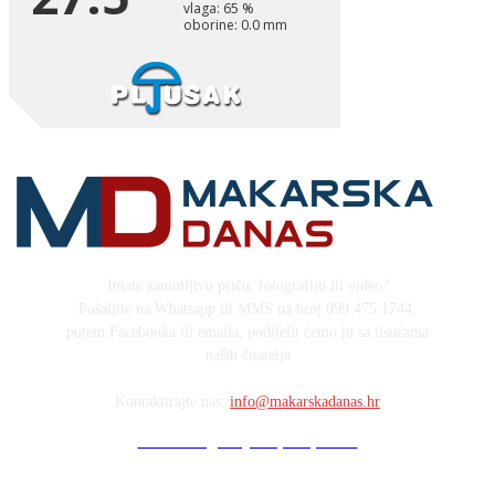
Imate zanimljivu priču, fotografiju ili video?
Pošaljite na Whatsapp ili MMS na broj 099 475 1744,
putem Facebooka ili emaila, podijelit ćemo ju sa tisućama
naših čitatelja
Kontaktirajte nas:
info@makarskadanas.hr
Stock images by Depositphotos