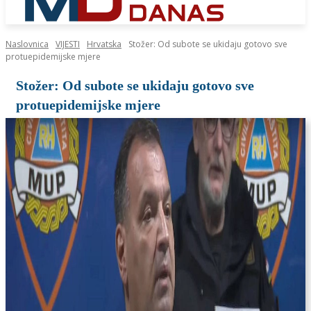
Naslovnica
VIJESTI
Hrvatska
Stožer: Od subote se ukidaju gotovo sve
protuepidemijske mjere
Stožer: Od subote se ukidaju gotovo sve
protuepidemijske mjere