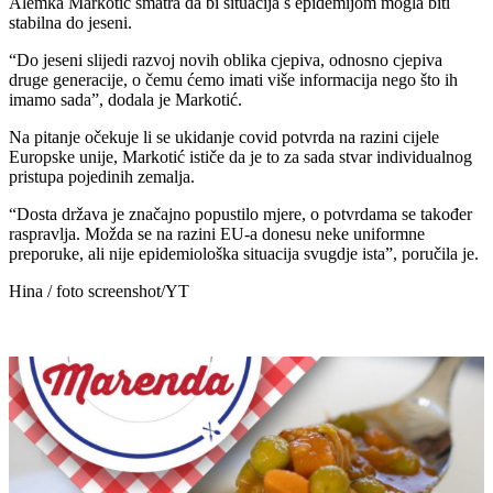
Alemka Markotić smatra da bi situacija s epidemijom mogla biti
stabilna do jeseni.
“Do jeseni slijedi razvoj novih oblika cjepiva, odnosno cjepiva
druge generacije, o čemu ćemo imati više informacija nego što ih
imamo sada”, dodala je Markotić.
Na pitanje očekuje li se ukidanje covid potvrda na razini cijele
Europske unije, Markotić ističe da je to za sada stvar individualnog
pristupa pojedinih zemalja.
“Dosta država je značajno popustilo mjere, o potvrdama se također
raspravlja. Možda se na razini EU-a donesu neke uniformne
preporuke, ali nije epidemiološka situacija svugdje ista”, poručila je.
Hina / foto screenshot/YT