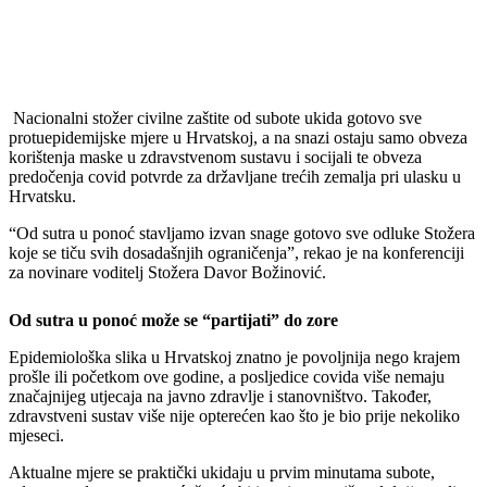
Nacionalni stožer civilne zaštite od subote ukida gotovo sve
protuepidemijske mjere u Hrvatskoj, a na snazi ostaju samo obveza
korištenja maske u zdravstvenom sustavu i socijali te obveza
predočenja covid potvrde za državljane trećih zemalja pri ulasku u
Hrvatsku.
“Od sutra u ponoć stavljamo izvan snage gotovo sve odluke Stožera
koje se tiču svih dosadašnjih ograničenja”, rekao je na konferenciji
za novinare voditelj Stožera Davor Božinović.
Od sutra u ponoć može se “partijati” do zore
Epidemiološka slika u Hrvatskoj znatno je povoljnija nego krajem
prošle ili početkom ove godine, a posljedice covida više nemaju
značajnijeg utjecaja na javno zdravlje i stanovništvo. Također,
zdravstveni sustav više nije opterećen kao što je bio prije nekoliko
mjeseci.
Aktualne mjere se praktički ukidaju u prvim minutama subote,