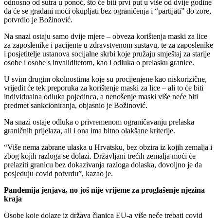
odnosno od sutra u ponoć, što će biti prvi put u više od dvije godine
da će se građani moći okupljati bez ograničenja i “partijati” do zore,
potvrdio je Božinović.
Na snazi ostaju samo dvije mjere – obveza korištenja maski za lice
za zaposlenike i pacijente u zdravstvenom sustavu, te za zaposlenike
i posjetitelje ustanova socijalne skrbi koje pružaju smještaj za starije
osobe i osobe s invaliditetom, kao i odluka o prelasku granice.
U svim drugim okolnostima koje su procijenjene kao niskorizične,
vrijedit će tek preporuka za korištenje maski za lice – ali to će biti
individualna odluka pojedinca, a nenošenje maski više neće biti
predmet sankcioniranja, objasnio je Božinović.
Na snazi ostaje odluka o privremenom ograničavanju prelaska
graničnih prijelaza, ali i ona ima bitno olakšane kriterije.
“Više nema zabrane ulaska u Hrvatsku, bez obzira iz kojih zemalja i
zbog kojih razloga se dolazi. Državljani trećih zemalja moći će
prelaziti granicu bez dokazivanja razloga dolaska, dovoljno je da
posjeduju covid potvrdu”, kazao je.
Pandemija jenjava, no još nije vrijeme za proglašenje njezina
kraja
Osobe koje dolaze iz država članica EU-a više neće trebati covid