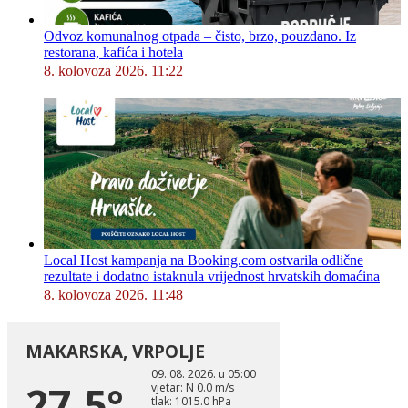
Odvoz komunalnog otpada – čisto, brzo, pouzdano. Iz
restorana, kafića i hotela
8. kolovoza 2026. 11:22
Local Host kampanja na Booking.com ostvarila odlične
rezultate i dodatno istaknula vrijednost hrvatskih domaćina
8. kolovoza 2026. 11:48