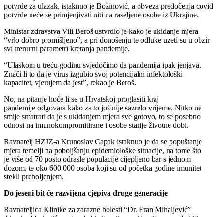
potvrde za ulazak, istaknuo je Božinović, a obveza predočenja covid
potvrde neće se primjenjivati niti na raseljene osobe iz Ukrajine.
Ministar zdravstva Vili Beroš ustvrdio je kako je ukidanje mjera
“vrlo dobro promišljeno”, a pri donošenju te odluke uzeti su u obzir
svi trenutni parametri kretanja pandemije.
“Ulaskom u treću godinu svjedočimo da pandemija ipak jenjava.
Znači li to da je virus izgubio svoj potencijalni infektološki
kapacitet, vjerujem da jest”, rekao je Beroš.
No, na pitanje hoće li se u Hrvatskoj proglasiti kraj
pandemije odgovara kako za to još nije sazrelo vrijeme. Nitko ne
smije smatrati da je s ukidanjem mjera sve gotovo, to se posebno
odnosi na imunokompromitirane i osobe starije životne dobi.
Ravnatelj HZJZ-a Krunoslav Capak istaknuo je da se popuštanje
mjera temelji na poboljšanju epidemiološke situacije, na tome što
je više od 70 posto odrasle populacije cijepljeno bar s jednom
dozom, te oko 600.000 osoba koji su od početka godine imunitet
stekli preboljenjem.
Do jeseni bit će razvijena cjepiva druge generacije
Ravnateljica Klinike za zarazne bolesti “Dr. Fran Mihaljević”