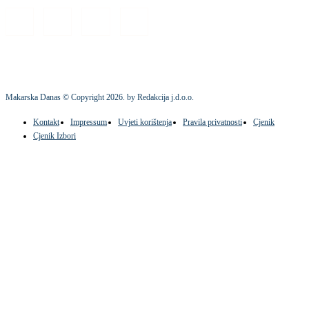
Makarska Danas © Copyright
2026
. by Redakcija j.d.o.o.
Kontakt
Impressum
Uvjeti korištenja
Pravila privatnosti
Cjenik
Cjenik Izbori