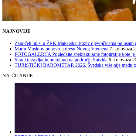
NAJNOVIJE
Započeli upisi u ŽRK Makarska: Poziv djevojčicama od osam god
Marin Musinov ponovo u dresu Novog Vremena
7. kolovoza 
FOTOGALERIJA Pogledajte spektakularne fotografije koje je l
Strani državljanin preminuo na području Sutvida
6. kolovoza 2
TURISTIČKI BAROMETAR 2026. Švedska više nije među top 5, 
NAJČITANIJE