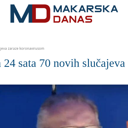
RIVIJERA
VIJESTI
MOZAIK
MAKARSKA
SPOR
ajeva zaraze koronavirusom
4 sata 70 novih slučajeva