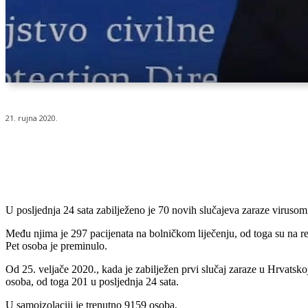
21. rujna 2020.
Udio
U posljednja 24 sata zabilježeno je 70 novih slučajeva zaraze virus
Među njima je 297 pacijenata na bolničkom liječenju, od toga su na re
Pet osoba je preminulo.
Od 25. veljače 2020., kada je zabilježen prvi slučaj zaraze u Hrvat
osoba, od toga 201 u posljednja 24 sata.
U samoizolaciji je trenutno 9159 osoba.