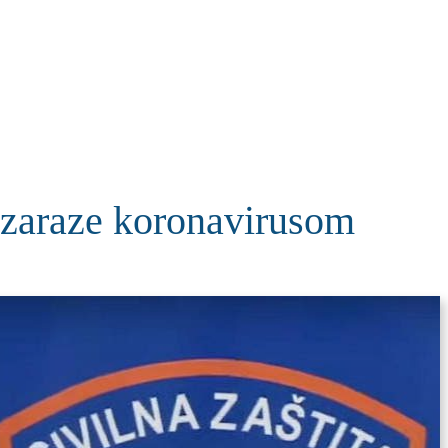
KOLUMNE
MORE
T
 zaraze koronavirusom