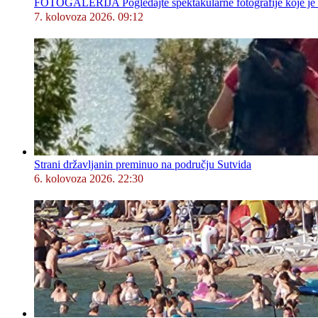
FOTOGALERIJA Pogledajte spektakularne fotografije koje je l
7. kolovoza 2026. 09:12
Strani državljanin preminuo na području Sutvida
6. kolovoza 2026. 22:30