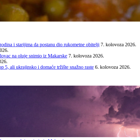
ina i starijima da postanu dio rukometne obitelji
7. kolovoza 2026.
2026.
ovac na oluje snimio iz Makarske
7. kolovoza 2026.
026.
ali ukrajinsko i domaće tržište snažno raste
6. kolovoza 2026.