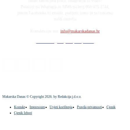
Imate zanimljivu priču, fotografiju ili video?
Pošaljite na Whatsapp ili MMS na broj 099 475 1744,
putem Facebooka ili emaila, podijelit ćemo ju sa tisućama
naših čitatelja
Kontaktirajte nas:
info@makarskadanas.hr
Stock images by Depositphotos
Makarska Danas © Copyright
2026
. by Redakcija j.d.o.o.
Kontakt
Impressum
Uvjeti korištenja
Pravila privatnosti
Cjenik
Cjenik Izbori