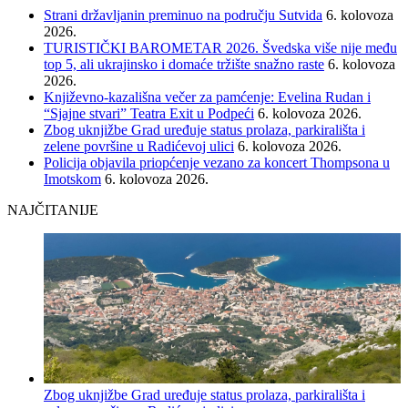
Strani državljanin preminuo na području Sutvida
6. kolovoza
2026.
TURISTIČKI BAROMETAR 2026. Švedska više nije među
top 5, ali ukrajinsko i domaće tržište snažno raste
6. kolovoza
2026.
Književno-kazališna večer za pamćenje: Evelina Rudan i
“Sjajne stvari” Teatra Exit u Podpeći
6. kolovoza 2026.
Zbog uknjižbe Grad uređuje status prolaza, parkirališta i
zelene površine u Radićevoj ulici
6. kolovoza 2026.
Policija objavila priopćenje vezano za koncert Thompsona u
Imotskom
6. kolovoza 2026.
NAJČITANIJE
Zbog uknjižbe Grad uređuje status prolaza, parkirališta i