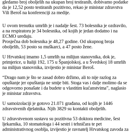
gledamo broj oboljelih na ukupan broj testiranih, dobivamo podatke
da je 12,52 posto testiranih pozitivno, rekao je ministar zdravstva
Vili Beroš na konferenciji za medije.
U ovom trenutku umrlih je i nadalje šest. 73 bolesnika je ozdravilo,
a na respiratoru je 34 bolesnika, od kojih je jedan dodatno i na
ECMO uređaju.
Prosječna dob bolesnika je 48,27 godine. Od ukupnog broja
oboljelih, 53 posto su muškarci, a 47 posto žene.
U Hrvatskoj imamo 1,5 umrlih na milijun stanovnika, dok je,
primjerice, u Italiji 192, 175 u Španjolskoj, a u Švedskoj 18 umrlih
na milijun stanovnika, izvijestio je ministar Beroš.
“Drago nam je što se zasad dobro držimo, ali to nije razlog za
opuštanje jer opuštanja ne smije biti. Stoga vas i dalje molimo da se
odgovorno ponašate i da budete u vlastitim kućanstvima”, naglasio
je ministar zdravstva.
U samoizolaciji je gotovo 21.071 građana, od kojih je 1446
zdravstvenih djelatnika. Njih 3829 su kontakti oboljelih.
U zdravstvenom sustavu su pozitivna 53 doktora medicine, šest
ljekarnika, 10 stomatologa i 44 sestri i tehničara te pet
administrativnog osoblja, izvijestio je ravnatelj Hrvatskog zavoda za