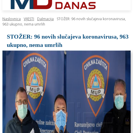
Naslovnica
VIJESTI
Dalmacija
STOŽER: 96 novih slučajeva koronavirusa,
963 ukupno, nema umrlih
STOŽER: 96 novih slučajeva koronavirusa, 963
ukupno, nema umrlih