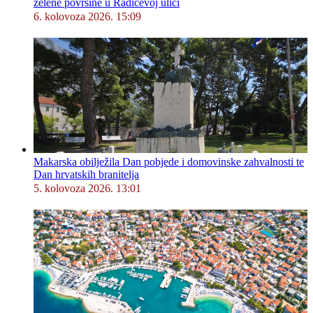
zelene površine u Radićevoj ulici
6. kolovoza 2026. 15:09
Makarska obilježila Dan pobjede i domovinske zahvalnosti te
Dan hrvatskih branitelja
5. kolovoza 2026. 13:01