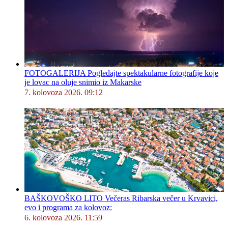
FOTOGALERIJA Pogledajte spektakularne fotografije koje
je lovac na oluje snimio iz Makarske
7. kolovoza 2026. 09:12
BAŠKOVOŠKO LITO Večeras Ribarska večer u Krvavici,
evo i programa za kolovoz:
6. kolovoza 2026. 11:59