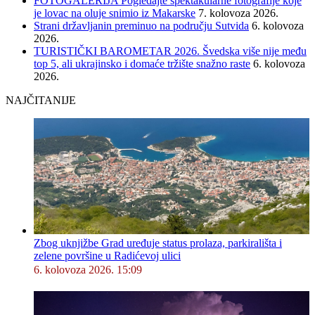
FOTOGALERIJA Pogledajte spektakularne fotografije koje
je lovac na oluje snimio iz Makarske
7. kolovoza 2026.
Strani državljanin preminuo na području Sutvida
6. kolovoza
2026.
TURISTIČKI BAROMETAR 2026. Švedska više nije među
top 5, ali ukrajinsko i domaće tržište snažno raste
6. kolovoza
2026.
NAJČITANIJE
Zbog uknjižbe Grad uređuje status prolaza, parkirališta i
zelene površine u Radićevoj ulici
6. kolovoza 2026. 15:09