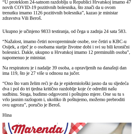
“U proteklom 24-satnom razdoblju u Republici Hrvatskoj imamo 47
novih COVID-19 pozitivnih bolesnika, što znači da u ovom
trenutku imamo 1126 pozitivnih bolesnika”, kazao je ministar
zdravstva Vili Beroš.
Ukupno je učinjeno 9833 testiranja, od čega u zadnja 24 sata 583.
“Nažalost, imamo četiri novopreminule osobe, sve četiri u KBC-u
Osijek, a riječ je o osobama starije životne dobi i svi su bili kronični
bolesnici. Dakle, ukupno u Hrvatskoj imamo 12 preminulih osoba”,
napomenuo je ministar.
Na respiratoru je i nadalje 39 osoba, a opravljenih na današnji dan
ima 119, što je 27 više u odnosu na jučer.
“Ono što vam želim reći je da je epidemiološki jasno da su sljedeća
dva i pol do tri tjedna kritično razdoblje koje će odrediti našu
sudbinu. Stoga, budimo odgovorni i poštujmo mjere. One su tu s
vrlo jasnim razlogom i, ukoliko ih poštujemo, možemo prebroditi
ovu ugrozu”, poručio je Beroš.
Hina