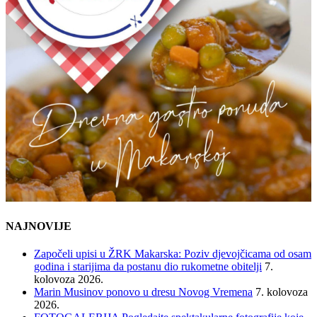
NAJNOVIJE
Započeli upisi u ŽRK Makarska: Poziv djevojčicama od osam
godina i starijima da postanu dio rukometne obitelji
7.
kolovoza 2026.
Marin Musinov ponovo u dresu Novog Vremena
7. kolovoza
2026.