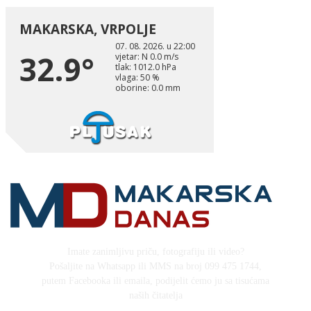
Imate zanimljivu priču, fotografiju ili video?
Pošaljite na Whatsapp ili MMS na broj 099 475 1744,
putem Facebooka ili emaila, podijelit ćemo ju sa tisućama
naših čitatelja