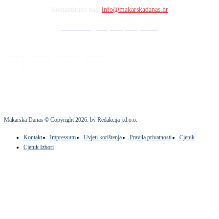
Kontaktirajte nas:
info@makarskadanas.hr
Stock images by Depositphotos
Makarska Danas © Copyright
2026
. by Redakcija j.d.o.o.
Kontakt
Impressum
Uvjeti korištenja
Pravila privatnosti
Cjenik
Cjenik Izbori