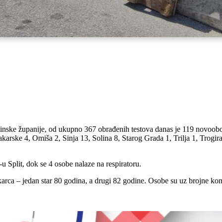
nske županije, od ukupno 367 obrađenih testova danas je 119 novoobol
arske 4, Omiša 2, Sinja 13, Solina 8, Starog Grada 1, Trilja 1, Trogira
Split, dok se 4 osobe nalaze na respiratoru.
rca – jedan star 80 godina, a drugi 82 godine. Osobe su uz brojne komo