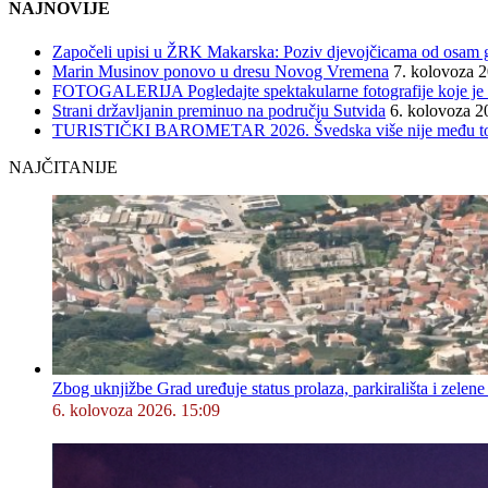
NAJNOVIJE
Započeli upisi u ŽRK Makarska: Poziv djevojčicama od osam god
Marin Musinov ponovo u dresu Novog Vremena
7. kolovoza 
FOTOGALERIJA Pogledajte spektakularne fotografije koje je l
Strani državljanin preminuo na području Sutvida
6. kolovoza 2
TURISTIČKI BAROMETAR 2026. Švedska više nije među top 5, 
NAJČITANIJE
Zbog uknjižbe Grad uređuje status prolaza, parkirališta i zelene
6. kolovoza 2026. 15:09