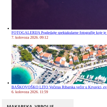
FOTOGALERIJA Pogledajte spektakularne fotografije koje je l
7. kolovoza 2026. 09:12
BAŠKOVOŠKO LITO Večeras Ribarska večer u Krvavici, evo 
6. kolovoza 2026. 11:59