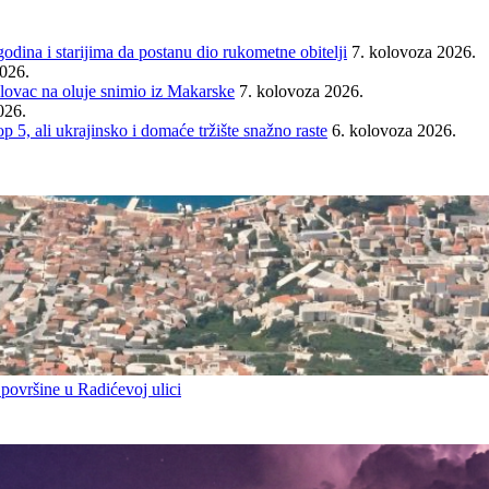
ina i starijima da postanu dio rukometne obitelji
7. kolovoza 2026.
2026.
ovac na oluje snimio iz Makarske
7. kolovoza 2026.
026.
ali ukrajinsko i domaće tržište snažno raste
6. kolovoza 2026.
 površine u Radićevoj ulici