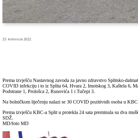
25. kolovoza 2022.
Udio
Prema izvješću Nastavnog zavoda za javno zdravstvo Splitsko-dalmati
COVID infekciju i to iz Splita 64, Hvara 2, Imotskog 3, Kaštela 6, Mak
Podstrane 1, Prološca 2, Runovića 1 i Tučepi 3.
Na bolničkom liječenju nalazi se 30 COVID pozitivnih osoba u KBC-u 
Prema izvješću KBC-a Split u protekla 24 sata preminula su dva muška
SDŽ.
MD/foto MD