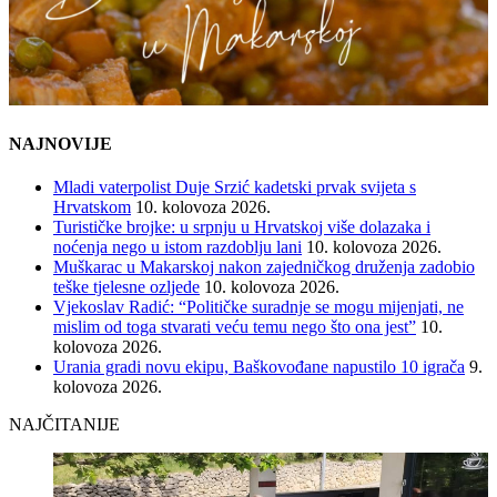
NAJNOVIJE
Mladi vaterpolist Duje Srzić kadetski prvak svijeta s
Hrvatskom
10. kolovoza 2026.
Turističke brojke: u srpnju u Hrvatskoj više dolazaka i
noćenja nego u istom razdoblju lani
10. kolovoza 2026.
Muškarac u Makarskoj nakon zajedničkog druženja zadobio
teške tjelesne ozljede
10. kolovoza 2026.
Vjekoslav Radić: “Političke suradnje se mogu mijenjati, ne
mislim od toga stvarati veću temu nego što ona jest”
10.
kolovoza 2026.
Urania gradi novu ekipu, Baškovođane napustilo 10 igrača
9.
kolovoza 2026.
NAJČITANIJE