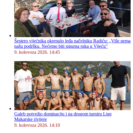
Šestero vijećnika okrenulo leđa načelniku Radiću: „Više nema
našu podršku. Nećemo biti sigurna ruka u Vijeću"
9. kolovoza 2026. 14:45
Galeb potvrdio dominaciju i na drugom turniru Lige
Makarske rivijere
9. kolovoza 2026. 14:10