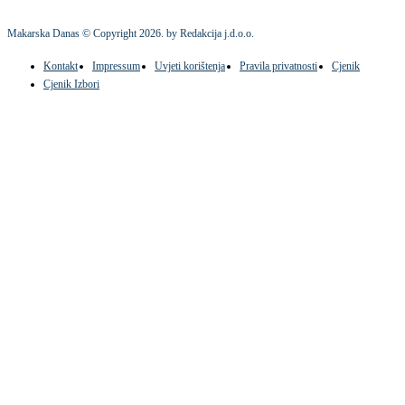
Makarska Danas © Copyright
2026
. by Redakcija j.d.o.o.
Kontakt
Impressum
Uvjeti korištenja
Pravila privatnosti
Cjenik
Cjenik Izbori