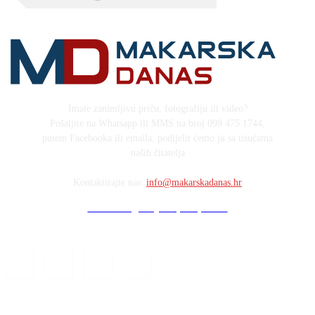
Imate zanimljivu priču, fotografiju ili video?
Pošaljite na Whatsapp ili MMS na broj 099 475 1744,
putem Facebooka ili emaila, podijelit ćemo ju sa tisućama
naših čitatelja
Kontaktirajte nas:
info@makarskadanas.hr
Stock images by Depositphotos