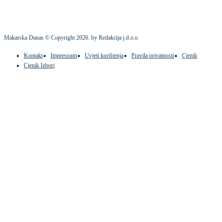
Makarska Danas © Copyright
2026
. by Redakcija j.d.o.o.
Kontakt
Impressum
Uvjeti korištenja
Pravila privatnosti
Cjenik
Cjenik Izbori