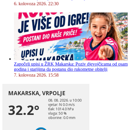
6. kolovoza 2026. 22:30
Započeli upisi u ŽRK Makarska: Poziv djevojčicama od osam
godina i starijima da postanu dio rukometne obitelji
7. kolovoza 2026. 15:58