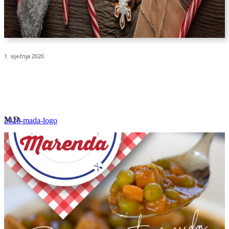
1. siječnja 2020.
M.D.
2020-mada-logo