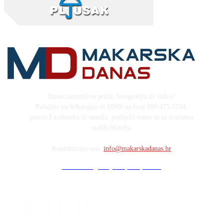
Imate zanimljivu priču, fotografiju ili video?
Pošaljite na Whatsapp ili MMS na broj 099 475 1744,
putem Facebooka ili emaila, podijelit ćemo ju sa tisućama
naših čitatelja
Kontaktirajte nas:
info@makarskadanas.hr
Stock images by Depositphotos