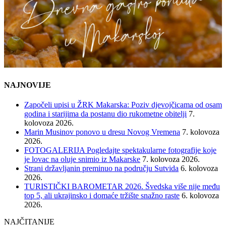
NAJNOVIJE
Započeli upisi u ŽRK Makarska: Poziv djevojčicama od osam
godina i starijima da postanu dio rukometne obitelji
7.
kolovoza 2026.
Marin Musinov ponovo u dresu Novog Vremena
7. kolovoza
2026.
FOTOGALERIJA Pogledajte spektakularne fotografije koje
je lovac na oluje snimio iz Makarske
7. kolovoza 2026.
Strani državljanin preminuo na području Sutvida
6. kolovoza
2026.
TURISTIČKI BAROMETAR 2026. Švedska više nije među
top 5, ali ukrajinsko i domaće tržište snažno raste
6. kolovoza
2026.
NAJČITANIJE