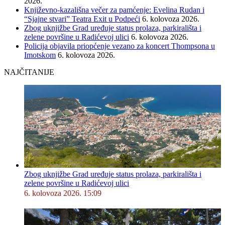
2026.
Književno-kazališna večer za pamćenje: Evelina Rudan i
“Sjajne stvari” Teatra Exit u Podpeći
6. kolovoza 2026.
Zbog uknjižbe Grad uređuje status prolaza, parkirališta i
zelene površine u Radićevoj ulici
6. kolovoza 2026.
Policija objavila priopćenje vezano za koncert Thompsona u
Imotskom
6. kolovoza 2026.
NAJČITANIJE
Zbog uknjižbe Grad uređuje status prolaza, parkirališta i
zelene površine u Radićevoj ulici
6. kolovoza 2026. 15:09