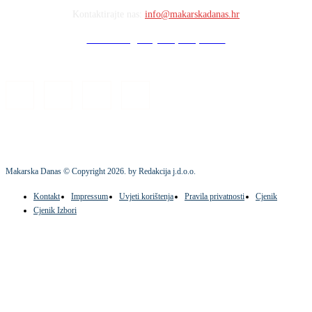
Kontaktirajte nas:
info@makarskadanas.hr
Stock images by Depositphotos
Makarska Danas © Copyright
2026
. by Redakcija j.d.o.o.
Kontakt
Impressum
Uvjeti korištenja
Pravila privatnosti
Cjenik
Cjenik Izbori