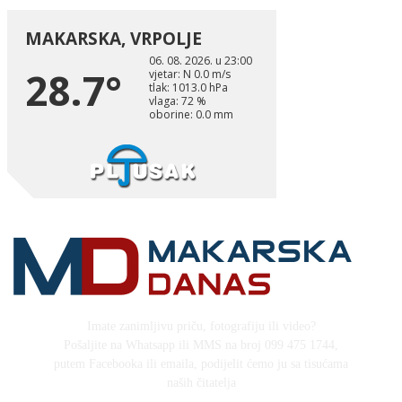
Imate zanimljivu priču, fotografiju ili video?
Pošaljite na Whatsapp ili MMS na broj 099 475 1744,
putem Facebooka ili emaila, podijelit ćemo ju sa tisućama
naših čitatelja