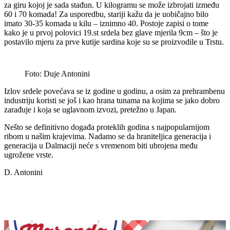
za giru kojoj je sada stađun. U kilogramu se može izbrojati između
60 i 70 komada! Za usporedbu, stariji kažu da je uobičajno bilo
imato 30-35 komada u kilu – iznimno 40. Postoje zapisi o tome
kako je u prvoj polovici 19.st srdela bez glave mjerila 9cm – što je
postavilo mjeru za prve kutije sardina koje su se proizvodile u Trstu.
Foto: Duje Antonini
Izlov srdele povećava se iz godine u godinu, a osim za prehrambenu
industriju koristi se još i kao hrana tunama na kojima se jako dobro
zarađuje i koja se uglavnom izvozi, pretežno u Japan.
Nešto se definitivno događa proteklih godina s najpopularnijom
ribom u našim krajevima. Nadamo se da hraniteljica generacija i
generacija u Dalmaciji neće s vremenom biti ubrojena među
ugrožene vrste.
D. Antonini