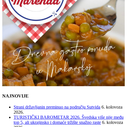
NAJNOVIJE
Strani državljanin preminuo na području Sutvida
6. kolovoza
2026.
TURISTIČKI BAROMETAR 2026. Švedska više nije među
top 5, ali ukrajinsko i domaće tržište snažno raste
6. kolovoza