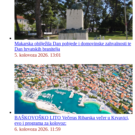
Makarska obilježila Dan pobjede i domovinske zahvalnosti te
Dan hrvatskih branitelja
5. kolovoza 2026. 13:01
BAŠKOVOŠKO LITO Večeras Ribarska večer u Krvavici,
evo i programa za kolovoz:
6. kolovoza 2026. 11:59