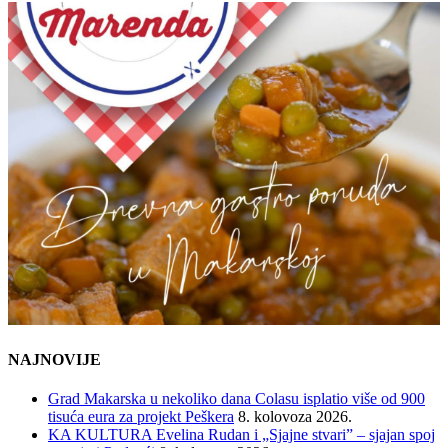
NAJNOVIJE
Grad Makarska u nekoliko dana Colasu isplatio više od 900
tisuća eura za projekt Peškera
8. kolovoza 2026.
KA KULTURA Evelina Rudan i „Sjajne stvari” – sjajan spoj