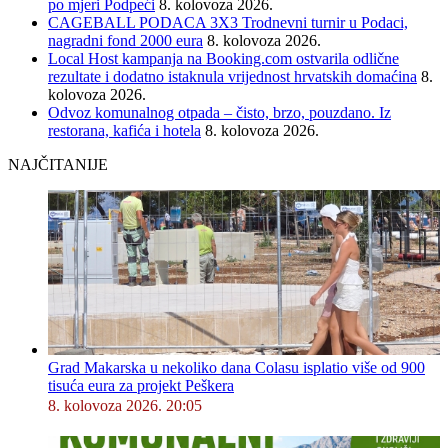
po mjeri Podpeći
8. kolovoza 2026.
CAGEBALL PODACA 3X3 Trodnevni turnir u Podaci,
nagradni fond 2000 eura
8. kolovoza 2026.
Local Host kampanja na Booking.com ostvarila odlične
rezultate i dodatno istaknula vrijednost hrvatskih domaćina
8.
kolovoza 2026.
Odvoz komunalnog otpada – čisto, brzo, pouzdano. Iz
restorana, kafića i hotela
8. kolovoza 2026.
NAJČITANIJE
Grad Makarska u nekoliko dana Colasu isplatio više od 900
tisuća eura za projekt Peškera
8. kolovoza 2026. 20:05