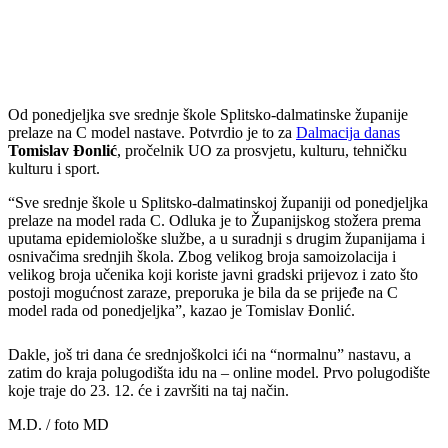
Od ponedjeljka sve srednje škole Splitsko-dalmatinske županije
prelaze na C model nastave. Potvrdio je to za
Dalmacija danas
Tomislav
Đonlić
, pročelnik UO za prosvjetu, kulturu, tehničku
kulturu i sport.
“Sve srednje škole u Splitsko-dalmatinskoj županiji od ponedjeljka
prelaze na model rada C. Odluka je to Županijskog stožera prema
uputama epidemiološke službe, a u suradnji s drugim županijama i
osnivačima srednjih škola. Zbog velikog broja samoizolacija i
velikog broja učenika koji koriste javni gradski prijevoz i zato što
postoji mogućnost zaraze, preporuka je bila da se prijeđe na C
model rada od ponedjeljka”, kazao je Tomislav Đonlić.
Dakle, još tri dana će srednjoškolci ići na “normalnu” nastavu, a
zatim do kraja polugodišta idu na – online model. Prvo polugodište
koje traje do 23. 12. će i završiti na taj način.
M.D. / foto MD