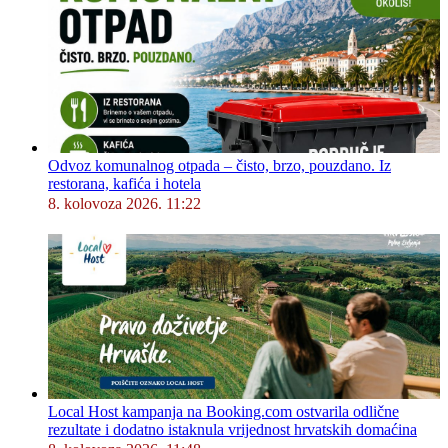
Odvoz komunalnog otpada – čisto, brzo, pouzdano. Iz
restorana, kafića i hotela
8. kolovoza 2026. 11:22
Local Host kampanja na Booking.com ostvarila odlične
rezultate i dodatno istaknula vrijednost hrvatskih domaćina