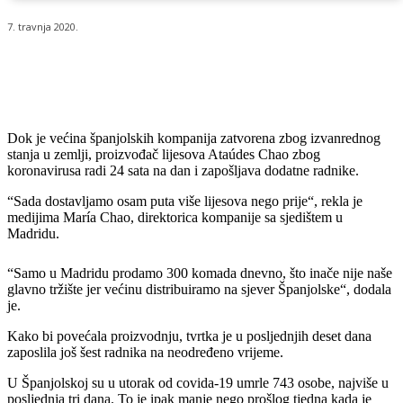
7. travnja 2020.
Dok je većina španjolskih kompanija zatvorena zbog izvanrednog
stanja u zemlji, proizvođač lijesova Ataúdes Chao zbog
koronavirusa radi 24 sata na dan i zapošljava dodatne radnike.
“Sada dostavljamo osam puta više lijesova nego prije“, rekla je
medijima María Chao, direktorica kompanije sa sjedištem u
Madridu.
“Samo u Madridu prodamo 300 komada dnevno, što inače nije naše
glavno tržište jer većinu distribuiramo na sjever Španjolske“, dodala
je.
Kako bi povećala proizvodnju, tvrtka je u posljednjih deset dana
zaposlila još šest radnika na neodređeno vrijeme.
U Španjolskoj su u utorak od covida-19 umrle 743 osobe, najviše u
posljednja tri dana. To je ipak manje nego prošlog tjedna kada je