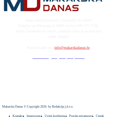
Imate zanimljivu priču, fotografiju ili video?
Pošaljite na Whatsapp ili MMS na broj 099 475 1744,
putem Facebooka ili emaila, podijelit ćemo ju sa tisućama
naših čitatelja
Kontaktirajte nas:
info@makarskadanas.hr
Stock images by Depositphotos
Makarska Danas © Copyright
2026
. by Redakcija j.d.o.o.
Kontakt
Impressum
Uvjeti korištenja
Pravila privatnosti
Cjenik