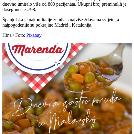
dnevno umiralo više od 800 pacijenata. Ukupni broj preminulih je
dosegnuo 13.798.
Španjolska je nakon Italije zemlja s najviše žrtava na svijetu, a
najpogođenije su pokrajine Madrid i Katalonija.
Hina / Foto:
Pixabay