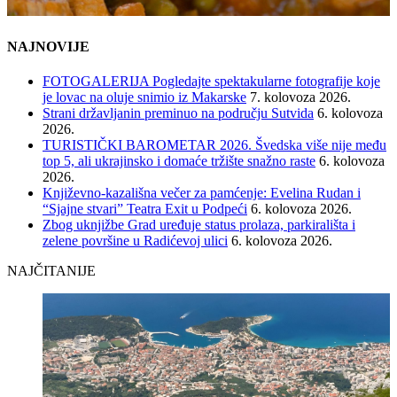
NAJNOVIJE
FOTOGALERIJA Pogledajte spektakularne fotografije koje
je lovac na oluje snimio iz Makarske
7. kolovoza 2026.
Strani državljanin preminuo na području Sutvida
6. kolovoza
2026.
TURISTIČKI BAROMETAR 2026. Švedska više nije među
top 5, ali ukrajinsko i domaće tržište snažno raste
6. kolovoza
2026.
Književno-kazališna večer za pamćenje: Evelina Rudan i
“Sjajne stvari” Teatra Exit u Podpeći
6. kolovoza 2026.
Zbog uknjižbe Grad uređuje status prolaza, parkirališta i
zelene površine u Radićevoj ulici
6. kolovoza 2026.
NAJČITANIJE