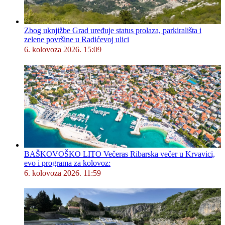
Zbog uknjižbe Grad uređuje status prolaza, parkirališta i
zelene površine u Radićevoj ulici
6. kolovoza 2026. 15:09
BAŠKOVOŠKO LITO Večeras Ribarska večer u Krvavici,
evo i programa za kolovoz:
6. kolovoza 2026. 11:59