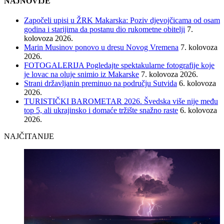
NAJNOVIJE
Započeli upisi u ŽRK Makarska: Poziv djevojčicama od osam
godina i starijima da postanu dio rukometne obitelji
7.
kolovoza 2026.
Marin Musinov ponovo u dresu Novog Vremena
7. kolovoza
2026.
FOTOGALERIJA Pogledajte spektakularne fotografije koje
je lovac na oluje snimio iz Makarske
7. kolovoza 2026.
Strani državljanin preminuo na području Sutvida
6. kolovoza
2026.
TURISTIČKI BAROMETAR 2026. Švedska više nije među
top 5, ali ukrajinsko i domaće tržište snažno raste
6. kolovoza
2026.
NAJČITANIJE