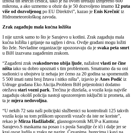
iznosa tih letećih čestica, tako je na ovom uređaju izmjereno 600
mikrona, a ako uzmemo u obzir da je 50 dozvoljeno imamo
12 puta
više od dozvoljenog
po EU Direktivi”, kazao je
Enis Krečnić
iz
Hidrometeorološkog zavoda.
Zrak zagađuju mala kućna ložišta
I nije uzrok samo to što je Sarajevo u kotlini. Zrak zagađuju mala
kućna ložišta i grijanje na ugljen i drva. Ovdje građani mogu ložiti
što žele. Nevladine organizacije upozoravaju da je
svaka peta smrt
u BiH izazvana zagađenim zrakom.
“Zagađeni zrak s
vakodnevno ubija ljude
, nažalost
vlasti ne čine
ništa
iako su dobro upoznati s tim problemom. Smatramo da su oni
sudionici u ubojstvu iz nehaja jer ćemo za 20 godina sa spomenutih
5 500 imati ratni broj žrtava i nitko ništa”, izjavio je
Anes Podić
iz
Udruge građana Eko Akcija.Problem BiH prijestolnici dodatno
otežava
stari vozni park
. Trećina je dizelaša, a vozila koja najviše
zagađuju okoliš policija nastoji upozorenjem isključiti iz prometa, ali
ta je
mjera nedovoljna
.
“U nekih 72 sata naši policijski službenici su kontrolirali 125 takvih
vozila koja su tom prilikom upozorili vozače da iste ne koriste”,
rekao je
Mirza Hadžiabdić
, glasnogovornik MUP-a Kantona
Sarajevo.S maskama na posao i s posla Sarajlije će ići i dalje jer se
kraj ovog ludila u zraku ne nazire. Ćevapima, burecima i kavi na