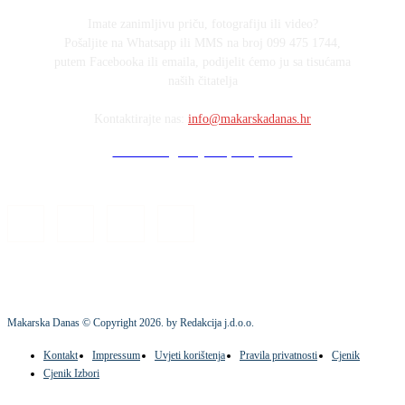
Imate zanimljivu priču, fotografiju ili video?
Pošaljite na Whatsapp ili MMS na broj 099 475 1744,
putem Facebooka ili emaila, podijelit ćemo ju sa tisućama
naših čitatelja
Kontaktirajte nas:
info@makarskadanas.hr
Stock images by Depositphotos
Makarska Danas © Copyright
2026
. by Redakcija j.d.o.o.
Kontakt
Impressum
Uvjeti korištenja
Pravila privatnosti
Cjenik
Cjenik Izbori