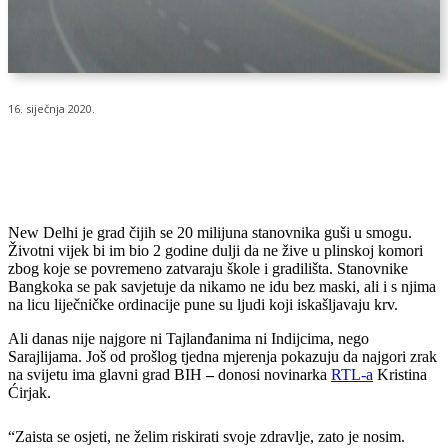
16. siječnja 2020.
New Delhi je grad čijih se 20 milijuna stanovnika guši u smogu.
Životni vijek bi im bio 2 godine dulji da ne žive u plinskoj komori
zbog koje se povremeno zatvaraju škole i gradilišta. Stanovnike
Bangkoka se pak savjetuje da nikamo ne idu bez maski, ali i s njima
na licu liječničke ordinacije pune su ljudi koji iskašljavaju krv.
Ali danas nije najgore ni Tajlanđanima ni Indijcima, nego
Sarajlijama. Još od prošlog tjedna mjerenja pokazuju da najgori zrak
na svijetu ima glavni grad BIH
–
donosi novinarka
RTL-a
Kristina
Ćirjak.
“Zaista se osjeti, ne želim riskirati svoje zdravlje, zato je nosim.