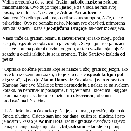
Vidim preporuku da se nosi. Tražim najbolje maske sa zaštitom
maksimalnom. Ovo dugo traje i jasno je da Vlada ne radi svoj
posao, ne radi ništa”, izjavio je
Adnan Arnautović
iz
Sarajeva.”Osjetim po zubima, osjeti se okus sumpora, čađe, cijele
prljavštine. Ovo ne pomaže nešto. Moram sve obavljati, primorana
sam da izađem”, kazala je
Snježana Dragoje
, također iz Sarajeva.
Vlasti traže da građani ostanu
u zatvorenom
jer lako mogu početi
kašljati, osjećati vrtoglavicu ili glavobolju. Savjetuju i reorganizaciju
nastave i prema potrebi njezinu odgodu, a stara vozila koja najviše
zagađuju okoliš isključuju se iz prometa. Tako Sarajevo izgleda
od
petka
.
“Otprilike količine plutana koje se nalaze u užoj gradskoj jezgri, ako
biste bili izloženi tom zraku, isto je kao da ste
ispušili kutiju i pol
cigareta
“, izjavio je
Zlatan Hamza
iz Zavoda za javno zdravstvo
Kantona Sarajevo.Maske se brzo
rasprodaju
a nalaze se na svakom
koraku, na benzinskim postajama, u trgovinama i kioscima. Najgore
je onima koji su stalno u prometu i
na otvorenom
, uličnim
prodavačima i čistačima.
“Loše, loše. Imam čak neko gušenje, eto. Ima ga previše, nije malo.
Smeta plućima. Osjetio sam ima par dana, gušim se plućima i zato
je nosim”, kazao je
Admir Hota
, radnik gradske čistoće.”Sarajevo
je najkritičnije posljednjih dana,
bilježili smo rekorde
po pitanju