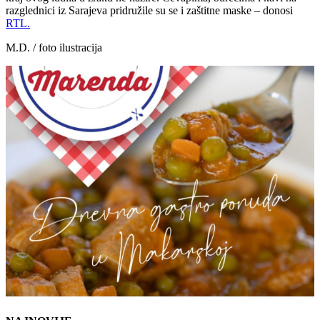
razglednici iz Sarajeva pridružile su se i zaštitne maske – donosi
RTL.
M.D. / foto ilustracija