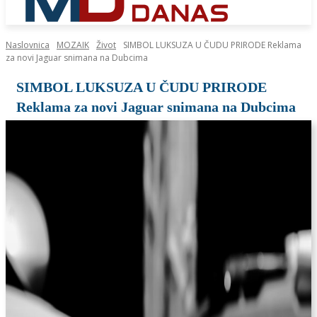
Naslovnica
MOZAIK
Život
SIMBOL LUKSUZA U ČUDU PRIRODE Reklama
za novi Jaguar snimana na Dubcima
SIMBOL LUKSUZA U ČUDU PRIRODE
Reklama za novi Jaguar snimana na Dubcima