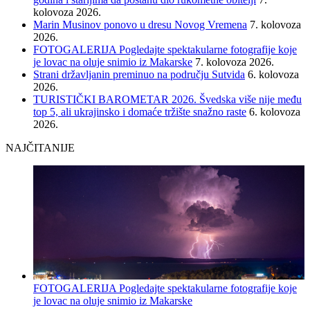
kolovoza 2026.
Marin Musinov ponovo u dresu Novog Vremena
7. kolovoza
2026.
FOTOGALERIJA Pogledajte spektakularne fotografije koje
je lovac na oluje snimio iz Makarske
7. kolovoza 2026.
Strani državljanin preminuo na području Sutvida
6. kolovoza
2026.
TURISTIČKI BAROMETAR 2026. Švedska više nije među
top 5, ali ukrajinsko i domaće tržište snažno raste
6. kolovoza
2026.
NAJČITANIJE
FOTOGALERIJA Pogledajte spektakularne fotografije koje
je lovac na oluje snimio iz Makarske