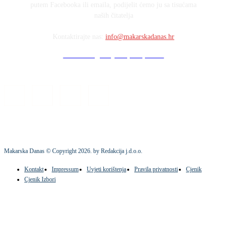
putem Facebooka ili emaila, podijelit ćemo ju sa tisućama
naših čitatelja
Kontaktirajte nas:
info@makarskadanas.hr
Stock images by Depositphotos
Makarska Danas © Copyright
2026
. by Redakcija j.d.o.o.
Kontakt
Impressum
Uvjeti korištenja
Pravila privatnosti
Cjenik
Cjenik Izbori