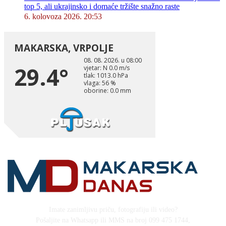
top 5, ali ukrajinsko i domaće tržište snažno raste
6. kolovoza 2026. 20:53
Imate zanimljivu priču, fotografiju ili video?
Pošaljite na Whatsapp ili MMS na broj 099 475 1744,