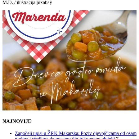
M.D. / ilustracija pixabay
NAJNOVIJE
Započeli upisi u ŽRK Makarska: Poziv djevojčicama od osam
godina i starijima da postanu dio rukometne obitelji
7.