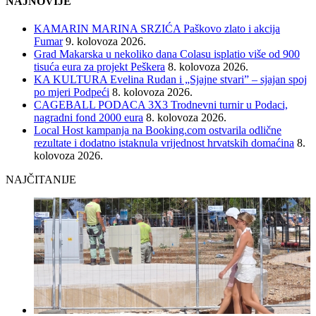
NAJNOVIJE
KAMARIN MARINA SRZIĆA Paškovo zlato i akcija
Fumar
9. kolovoza 2026.
Grad Makarska u nekoliko dana Colasu isplatio više od 900
tisuća eura za projekt Peškera
8. kolovoza 2026.
KA KULTURA Evelina Rudan i „Sjajne stvari” – sjajan spoj
po mjeri Podpeći
8. kolovoza 2026.
CAGEBALL PODACA 3X3 Trodnevni turnir u Podaci,
nagradni fond 2000 eura
8. kolovoza 2026.
Local Host kampanja na Booking.com ostvarila odlične
rezultate i dodatno istaknula vrijednost hrvatskih domaćina
8.
kolovoza 2026.
NAJČITANIJE