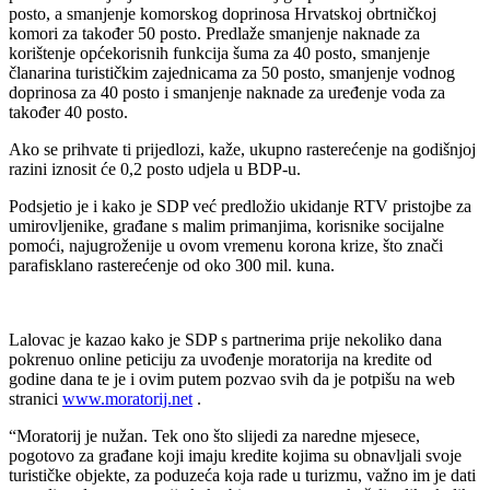
posto, a smanjenje komorskog doprinosa Hrvatskoj obrtničkoj
komori za također 50 posto. Predlaže smanjenje naknade za
korištenje općekorisnih funkcija šuma za 40 posto, smanjenje
članarina turističkim zajednicama za 50 posto, smanjenje vodnog
doprinosa za 40 posto i smanjenje naknade za uređenje voda za
također 40 posto.
Ako se prihvate ti prijedlozi, kaže, ukupno rasterećenje na godišnjoj
razini iznosit će 0,2 posto udjela u BDP-u.
Podsjetio je i kako je SDP već predložio ukidanje RTV pristojbe za
umirovljenike, građane s malim primanjima, korisnike socijalne
pomoći, najugroženije u ovom vremenu korona krize, što znači
parafisklano rasterećenje od oko 300 mil. kuna.
Lalovac je kazao kako je SDP s partnerima prije nekoliko dana
pokrenuo online peticiju za uvođenje moratorija na kredite od
godine dana te je i ovim putem pozvao svih da je potpišu na web
stranici
www.moratorij.net
.
“Moratorij je nužan. Tek ono što slijedi za naredne mjesece,
pogotovo za građane koji imaju kredite kojima su obnavljali svoje
turističke objekte, za poduzeća koja rade u turizmu, važno im je dati