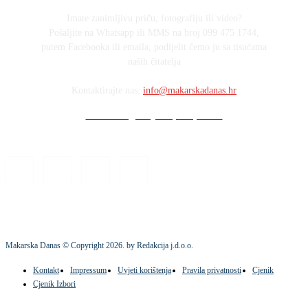
Imate zanimljivu priču, fotografiju ili video?
Pošaljite na Whatsapp ili MMS na broj 099 475 1744,
putem Facebooka ili emaila, podijelit ćemo ju sa tisućama
naših čitatelja
Kontaktirajte nas:
info@makarskadanas.hr
Stock images by Depositphotos
Makarska Danas © Copyright
2026
. by Redakcija j.d.o.o.
Kontakt
Impressum
Uvjeti korištenja
Pravila privatnosti
Cjenik
Cjenik Izbori