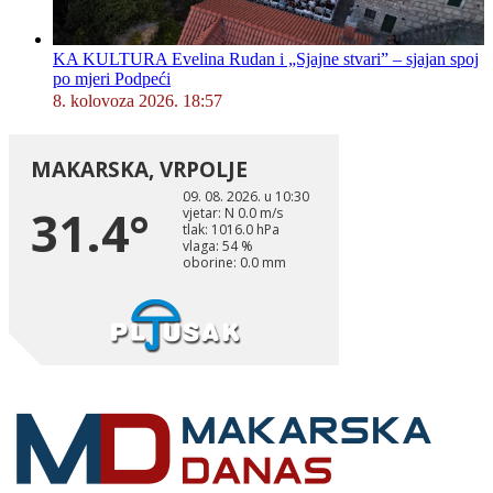
KA KULTURA Evelina Rudan i „Sjajne stvari” – sjajan spoj
po mjeri Podpeći
8. kolovoza 2026. 18:57