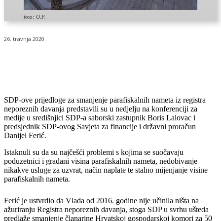
foto: O.F.
26. travnja 2020.
SDP-ove prijedloge za smanjenje parafiskalnih nameta iz registra
neporeznih davanja predstavili su u nedjelju na konferenciji za
medije u središnjici SDP-a saborski zastupnik Boris Lalovac i
predsjednik SDP-ovog Savjeta za financije i državni proračun
Danijel Ferić.
Istaknuli su da su najčešći problemi s kojima se suočavaju
poduzetnici i građani visina parafiskalnih nameta, nedobivanje
nikakve usluge za uzvrat, način naplate te stalno mijenjanje visine
parafiskalnih nameta.
Ferić je ustvrdio da Vlada od 2016. godine nije učinila ništa na
ažuriranju Registra neporeznih davanja, stoga SDP u svrhu ušteda
predlaže smanjenje članarine Hrvatskoj gospodarskoj komori za 50