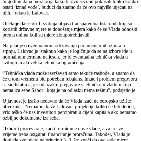
tu godinu dana moratorija kako bi ovu sezonu pokušali toliko koliko
ostati ‘iznad vode’, budući da znamo da će ovo najviše utjecati na
njih,” rekao je Lalovac.
Očekuje da se do 1. svibnja objavi transparentna lista onih koji su
koristili državne mjere te donošenje mjera kako će se Vlada odnositi
prema onima koji su mjere zloupotrebljavali.
Na pitanje o eventualnom održavanju parlamentarnih izbora u
srpnju, Lalovac je istaknuo kako je logičnije da se na izbore ide u
normalnom terminu na jesen, jer bi eventualna tehnička vlada u
svibnju imala velika tehnička ograničenja.
“Tehnička vlada može izvršavati samo tekuće rashode, a znamo da
će u tom vremenu biti potreban rebalans. Imate i problem pregovora
sa sindikatima, jer odlazak u pregovore s tehničkom vladom koja
nema iza sebe Sabor i koja je na odlasku nema težinu”, podsjetio je.
U javnost je izašlo nedavno da će Vlada izaći na europsko tržište
obveznica. Nemamo, kaže Lalovac, projekcije koliki će biti deficit,
vrlo teško će nas investitori percipirati u cijeni kapitala ako nemamo
ozbiljne dokumente iza sebe.
“Izborni proces traje, kao i formiranje nove vlade, a za to sve
vrijeme treba osigurati financiranje proračuna. Također, Vlada je
donijela sve mjere na principu 3+3, što znači da ove sada mjere