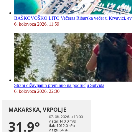
BAŠKOVOŠKO LITO Večeras Ribarska večer u Krvavici, evo 
6. kolovoza 2026. 11:59
Strani državljanin preminuo na području Sutvida
6. kolovoza 2026. 22:30