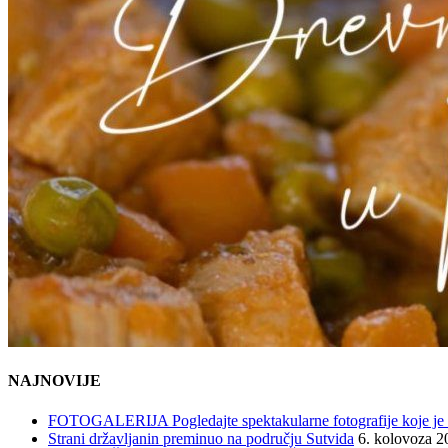
NAJNOVIJE
FOTOGALERIJA Pogledajte spektakularne fotografije koje je l
Strani državljanin preminuo na području Sutvida
6. kolovoza 2