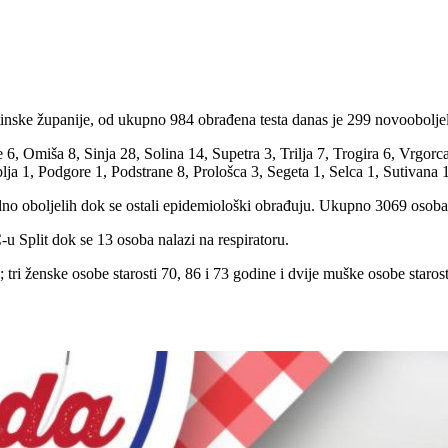
inske županije, od ukupno 984 obrađena testa danas je 299 novoobolj
e 6, Omiša 8, Sinja 28, Solina 14, Supetra 3, Trilja 7, Trogira 6, Vrgo
a 1, Podgore 1, Podstrane 8, Prološca 3, Segeta 1, Selca 1, Sutivana 1
o oboljelih dok se ostali epidemiološki obrađuju. Ukupno 3069 osoba s
 Split dok se 13 osoba nalazi na respiratoru.
tri ženske osobe starosti 70, 86 i 73 godine i dvije muške osobe starost