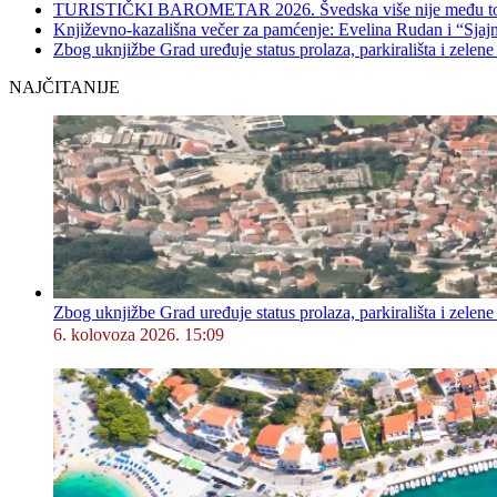
TURISTIČKI BAROMETAR 2026. Švedska više nije među top 5, 
Književno-kazališna večer za pamćenje: Evelina Rudan i “Sjajn
Zbog uknjižbe Grad uređuje status prolaza, parkirališta i zelene
NAJČITANIJE
Zbog uknjižbe Grad uređuje status prolaza, parkirališta i zelene
6. kolovoza 2026. 15:09