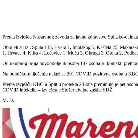
Udio
Prema izvješću Nastavnog zavoda za javno zdravstvo Splitsko-dalmat
Oboljeli su iz : Splita 135, Hvara 1, Imotskog 5, Kaštela 25, Makarsk
1, Hrvaca 4, Klisa 4, Lećevice 1, Muća 3, Okruga 3, Otoka 2, Podbablj
Od ukupnog broja novooboljelih osoba 137 osoba su kontakti prethodn
Na bolničkom liječenju nalazi se 201 COVID pozitivna osoba u KBC-u
Prema izvješću KBC-a Split u protekla 24 sata preminulo je pet osoba; 
COVID infekciju – izvješćuje Stožer civilne zaštite SDŽ.
M. D.