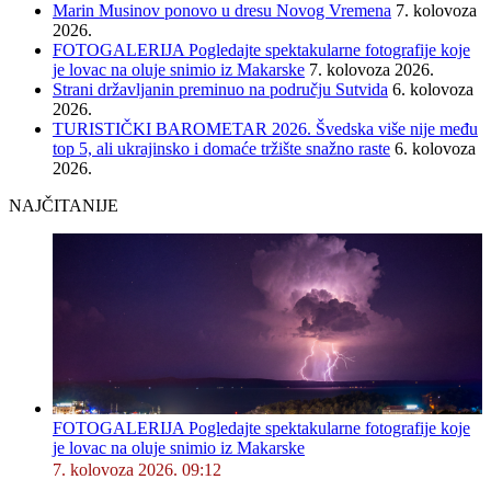
Marin Musinov ponovo u dresu Novog Vremena
7. kolovoza
2026.
FOTOGALERIJA Pogledajte spektakularne fotografije koje
je lovac na oluje snimio iz Makarske
7. kolovoza 2026.
Strani državljanin preminuo na području Sutvida
6. kolovoza
2026.
TURISTIČKI BAROMETAR 2026. Švedska više nije među
top 5, ali ukrajinsko i domaće tržište snažno raste
6. kolovoza
2026.
NAJČITANIJE
FOTOGALERIJA Pogledajte spektakularne fotografije koje
je lovac na oluje snimio iz Makarske
7. kolovoza 2026. 09:12