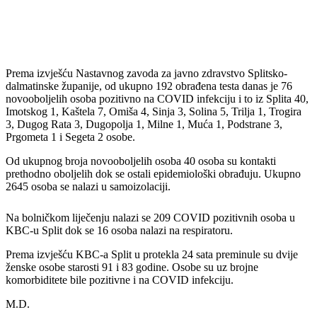
Prema izvješću Nastavnog zavoda za javno zdravstvo Splitsko-
dalmatinske županije, od ukupno 192 obrađena testa danas je 76
novooboljelih osoba pozitivno na COVID infekciju i to iz Splita 40,
Imotskog 1, Kaštela 7, Omiša 4, Sinja 3, Solina 5, Trilja 1, Trogira
3, Dugog Rata 3, Dugopolja 1, Milne 1, Muća 1, Podstrane 3,
Prgometa 1 i Segeta 2 osobe.
Od ukupnog broja novooboljelih osoba 40 osoba su kontakti
prethodno oboljelih dok se ostali epidemiološki obrađuju. Ukupno
2645 osoba se nalazi u samoizolaciji.
Na bolničkom liječenju nalazi se 209 COVID pozitivnih osoba u
KBC-u Split dok se 16 osoba nalazi na respiratoru.
Prema izvješću KBC-a Split u protekla 24 sata preminule su dvije
ženske osobe starosti 91 i 83 godine. Osobe su uz brojne
komorbiditete bile pozitivne i na COVID infekciju.
M.D.