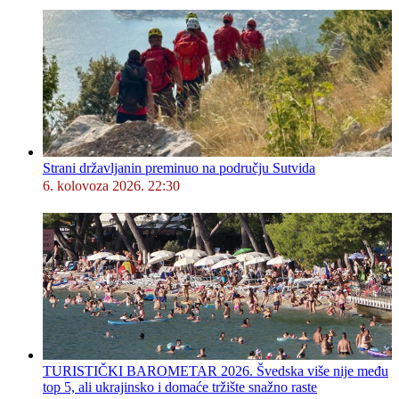
Strani državljanin preminuo na području Sutvida
6. kolovoza 2026. 22:30
TURISTIČKI BAROMETAR 2026. Švedska više nije među
top 5, ali ukrajinsko i domaće tržište snažno raste