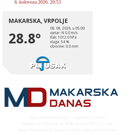
6. kolovoza 2026. 20:53
Imate zanimljivu priču, fotografiju ili video?
Pošaljite na Whatsapp ili MMS na broj 099 475 1744,
putem Facebooka ili emaila, podijelit ćemo ju sa tisućama