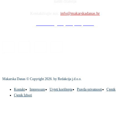
naših čitatelja
Kontaktirajte nas:
info@makarskadanas.hr
Stock images by Depositphotos
Makarska Danas © Copyright
2026
. by Redakcija j.d.o.o.
Kontakt
Impressum
Uvjeti korištenja
Pravila privatnosti
Cjenik
Cjenik Izbori