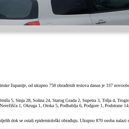
nske županije, od ukupno 758 obrađenih testova danas je 337 novoobol
miša 5, Sinja 28, Solina 24, Starog Grada 2, Supetra 3, Trilja 4, Trog
 Nerežišća 1, Okruga 1, Otoka 5, Podbablja 6, Podgore 1, Podstrane 14
jelih dok se ostali epidemiološki obrađuju. Ukupno 870 osoba nalazi 
.