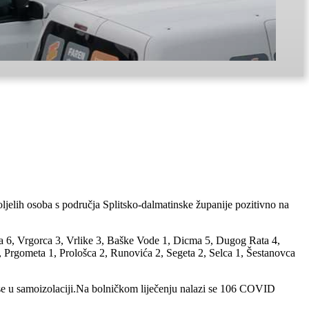
jelih osoba s područja Splitsko-dalmatinske županije pozitivno na
ira 6, Vrgorca 3, Vrlike 3, Baške Vode 1, Dicma 5, Dugog Rata 4,
, Prgometa 1, Prološca 2, Runovića 2, Segeta 2, Selca 1, Šestanovca
se u samoizolaciji.Na bolničkom liječenju nalazi se 106 COVID