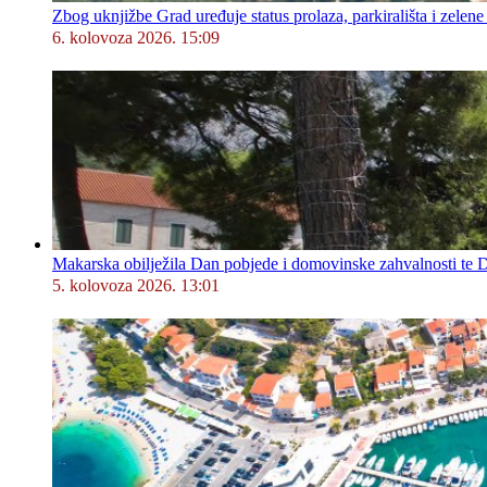
Zbog uknjižbe Grad uređuje status prolaza, parkirališta i zelene
6. kolovoza 2026. 15:09
Makarska obilježila Dan pobjede i domovinske zahvalnosti te D
5. kolovoza 2026. 13:01