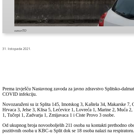
oznorTO
31. listopada 2021.
Udio
Prema izvješću Nastavnog zavoda za javno zdravstvo Splitsko-dalmati
COVID infekciju.
Novozaraženi su iz Splita 145, Imotskog 3, Kaštela 34, Makarske 7, O
Hrvaca 3, Jelse 3, Klisa 5, Lećevice 1, Lovreća 1, Marine 2, Muća 2,
1, Tučepi 1, Zadvarja 1, Zmijavaca 1 i Ciste Provo 3 osobe.
Od ukupnog broja novooboljelih 211 osoba su kontakti prethodno obol
pozitivnih osoba u KBC-u Split dok se 18 osoba nalazi na respiratoru