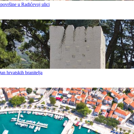
 površine u Radićevoj ulici
an hrvatskih branitelja