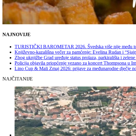
NAJNOVIJE
TURISTIČKI BAROMETAR 2026. Švedska više nije među top 5, 
Književno-kazališna večer za pamćenje: Evelina Rudan i “Sjajn
Zbog uknjižbe Grad uređuje status prolaza, parkirališta i zelene
Policija objavila priopćenje vezano za koncert Thompsona u 
Lino Cup & Mali Zmaj 2026: prijave za međunarodne dječje no
NAJČITANIJE