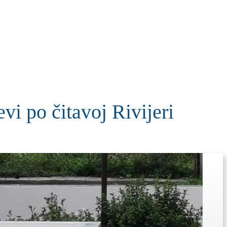
KOLUMNE
MORE
T
i po čitavoj Rivijeri