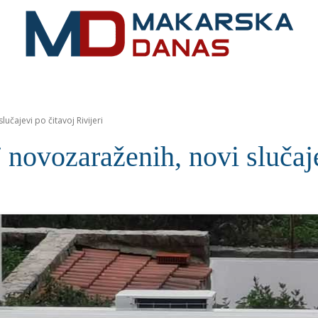
RIVIJERA
VIJESTI
MOZAIK
MAKARSKA
SPOR
čajevi po čitavoj Rivijeri
vozaraženih, novi slučajev