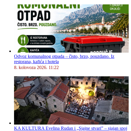
Odvoz komunalnog otpada – čisto, brzo, pouzdano. Iz
restorana, kafića i hotela
8. kolovoza 2026. 11:22
KA KULTURA Evelina Rudan i „Sjajne stvari” – sjajan spoj