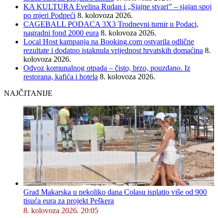
KA KULTURA Evelina Rudan i „Sjajne stvari” – sjajan spoj
po mjeri Podpeći
8. kolovoza 2026.
CAGEBALL PODACA 3X3 Trodnevni turnir u Podaci,
nagradni fond 2000 eura
8. kolovoza 2026.
Local Host kampanja na Booking.com ostvarila odlične
rezultate i dodatno istaknula vrijednost hrvatskih domaćina
8.
kolovoza 2026.
Odvoz komunalnog otpada – čisto, brzo, pouzdano. Iz
restorana, kafića i hotela
8. kolovoza 2026.
NAJČITANIJE
Grad Makarska u nekoliko dana Colasu isplatio više od 900
tisuća eura za projekt Peškera
8. kolovoza 2026. 20:05