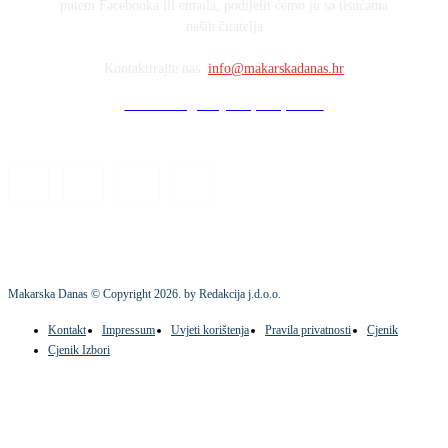
putem Facebooka ili emaila, podijelit ćemo ju sa tisućama
naših čitatelja
Kontaktirajte nas:
info@makarskadanas.hr
Stock images by Depositphotos
Makarska Danas © Copyright
2026
. by Redakcija j.d.o.o.
Kontakt
Impressum
Uvjeti korištenja
Pravila privatnosti
Cjenik
Cjenik Izbori