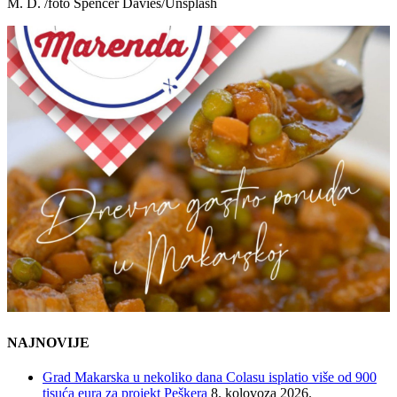
M. D. /foto Spencer Davies/Unsplash
NAJNOVIJE
Grad Makarska u nekoliko dana Colasu isplatio više od 900
tisuća eura za projekt Peškera
8. kolovoza 2026.