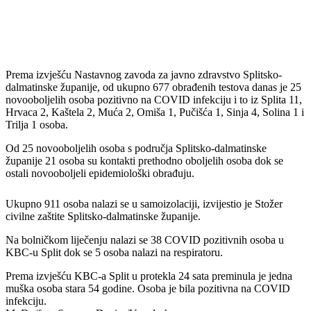
Prema izvješću Nastavnog zavoda za javno zdravstvo Splitsko-
dalmatinske županije, od ukupno 677 obrađenih testova danas je 25
novooboljelih osoba pozitivno na COVID infekciju i to iz Splita 11,
Hrvaca 2, Kaštela 2, Muća 2, Omiša 1, Pučišća 1, Sinja 4, Solina 1 i
Trilja 1 osoba.
Od 25 novooboljelih osoba s područja Splitsko-dalmatinske
županije 21 osoba su kontakti prethodno oboljelih osoba dok se
ostali novooboljeli epidemiološki obrađuju.
Ukupno 911 osoba nalazi se u samoizolaciji, izvijestio je Stožer
civilne zaštite Splitsko-dalmatinske županije.
Na bolničkom liječenju nalazi se 38 COVID pozitivnih osoba u
KBC-u Split dok se 5 osoba nalazi na respiratoru.
Prema izvješću KBC-a Split u protekla 24 sata preminula je jedna
muška osoba stara 54 godine. Osoba je bila pozitivna na COVID
infekciju.