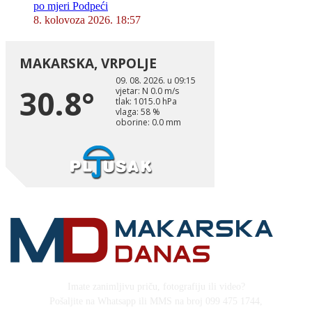
po mjeri Podpeći
8. kolovoza 2026. 18:57
Imate zanimljivu priču, fotografiju ili video?
Pošaljite na Whatsapp ili MMS na broj 099 475 1744,