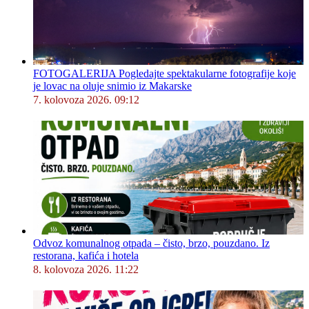
FOTOGALERIJA Pogledajte spektakularne fotografije koje
je lovac na oluje snimio iz Makarske
7. kolovoza 2026. 09:12
Odvoz komunalnog otpada – čisto, brzo, pouzdano. Iz
restorana, kafića i hotela
8. kolovoza 2026. 11:22