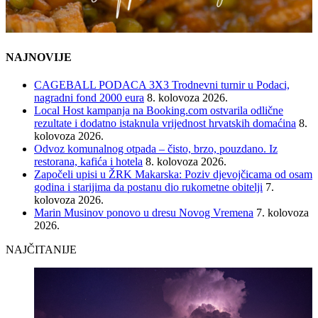
NAJNOVIJE
CAGEBALL PODACA 3X3 Trodnevni turnir u Podaci,
nagradni fond 2000 eura
8. kolovoza 2026.
Local Host kampanja na Booking.com ostvarila odlične
rezultate i dodatno istaknula vrijednost hrvatskih domaćina
8.
kolovoza 2026.
Odvoz komunalnog otpada – čisto, brzo, pouzdano. Iz
restorana, kafića i hotela
8. kolovoza 2026.
Započeli upisi u ŽRK Makarska: Poziv djevojčicama od osam
godina i starijima da postanu dio rukometne obitelji
7.
kolovoza 2026.
Marin Musinov ponovo u dresu Novog Vremena
7. kolovoza
2026.
NAJČITANIJE