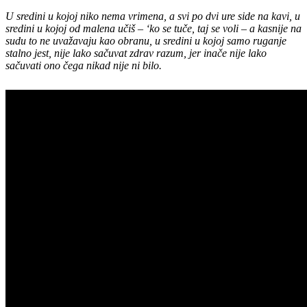
U sredini u kojoj niko nema vrimena, a svi po dvi ure side na kavi, u
sredini u kojoj od malena učiš – ‘ko se tuče, taj se voli – a kasnije na
sudu to ne uvažavaju kao obranu, u sredini u kojoj samo ruganje
stalno jest, nije lako sačuvat zdrav razum, jer inače nije lako
sačuvati ono čega nikad nije ni bilo.