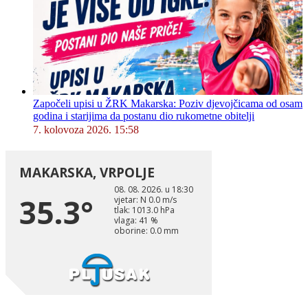
Započeli upisi u ŽRK Makarska: Poziv djevojčicama od osam
godina i starijima da postanu dio rukometne obitelji
7. kolovoza 2026. 15:58