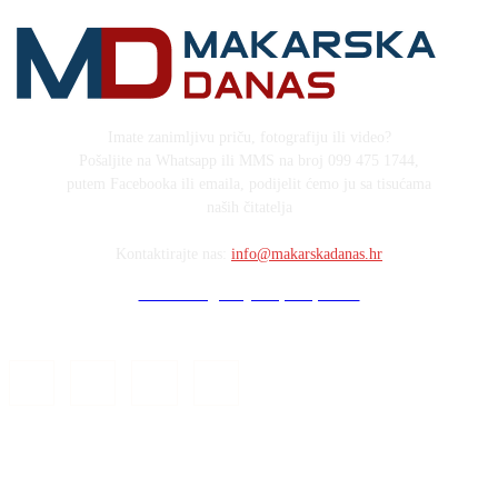
Imate zanimljivu priču, fotografiju ili video?
Pošaljite na Whatsapp ili MMS na broj 099 475 1744,
putem Facebooka ili emaila, podijelit ćemo ju sa tisućama
naših čitatelja
Kontaktirajte nas:
info@makarskadanas.hr
Stock images by Depositphotos