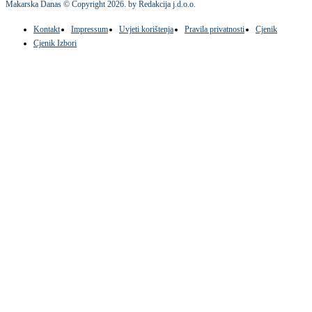
Makarska Danas © Copyright
2026
. by Redakcija j.d.o.o.
Kontakt
Impressum
Uvjeti korištenja
Pravila privatnosti
Cjenik
Cjenik Izbori