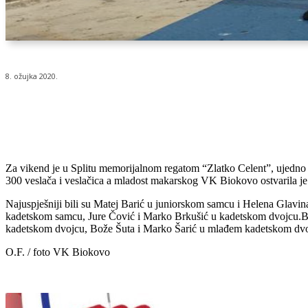
8. ožujka 2020.
Udio
Za vikend je u Splitu memorijalnom regatom “Zlatko Celent”, ujedno
300 veslača i veslačica a mladost makarskog VK Biokovo ostvarila je od
Najuspješniji bili su Matej Barić u juniorskom samcu i Helena Glav
kadetskom samcu, Jure Čović i Marko Brkušić u kadetskom dvojcu.Bro
kadetskom dvojcu, Bože Šuta i Marko Šarić u mlađem kadetskom dvo
O.F. / foto VK Biokovo