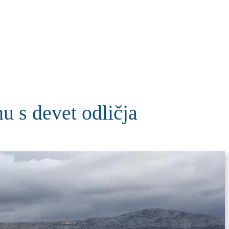
KOLUMNE
MORE
T
 s devet odličja