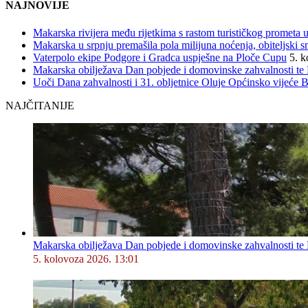
NAJNOVIJE
Makarska rivijera među rijetkima s rastom turističkog prometa u
Makarska u srpnju premašila pola milijuna noćenja, obiteljski s
Vaterpolo ekipe Podgore i Gradca uspješne na Ploče Cupu
5. k
Makarska obilježava Dan pobjede i domovinske zahvalnosti te D
Uoči Dana zahvalnosti i 31. obljetnice Oluje Općinsko vijeće 
NAJČITANIJE
Makarska obilježava Dan pobjede i domovinske zahvalnosti te D
5. kolovoza 2026. 13:01