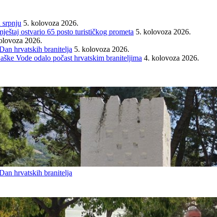
 srpnju
5. kolovoza 2026.
mještaj ostvario 65 posto turističkog prometa
5. kolovoza 2026.
olovoza 2026.
an hrvatskih branitelja
5. kolovoza 2026.
Baške Vode odalo počast hrvatskim braniteljima
4. kolovoza 2026.
an hrvatskih branitelja