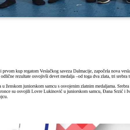
 i prvom kup regatom Veslačkog saveza Dalmacije, započela nova veslač
lične rezultate osvojivši devet medalja –od toga dva zlata, tri srebra te
ina u ženskom juniorskom samcu s osvojenim zlatnim medaljama. Srebr
nce su osvojili Lovre Lukinović u juniorskom samcu, Đana Srzić i Iv
jcu.