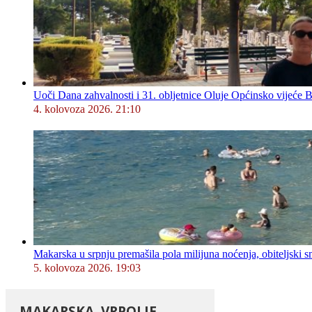
Uoči Dana zahvalnosti i 31. obljetnice Oluje Općinsko vijeće 
4. kolovoza 2026. 21:10
Makarska u srpnju premašila pola milijuna noćenja, obiteljski s
5. kolovoza 2026. 19:03