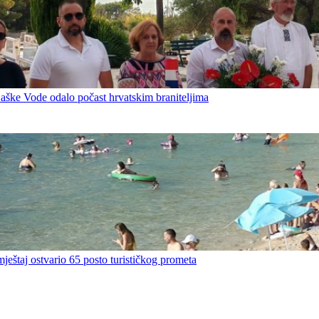
Baške Vode odalo počast hrvatskim braniteljima
mještaj ostvario 65 posto turističkog prometa