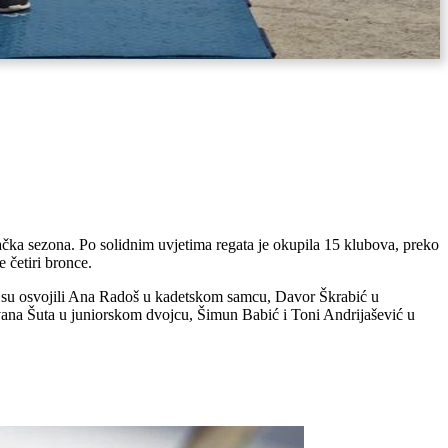
ka sezona. Po solidnim uvjetima regata je okupila 15 klubova, preko
 četiri bronce.
a su osvojili Ana Radoš u kadetskom samcu, Davor Škrabić u
ana Šuta u juniorskom dvojcu, Šimun Babić i Toni Andrijašević u