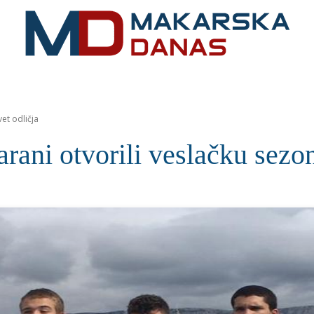
RIVIJERA
VIJESTI
MOZAIK
MAKARSKA
SPOR
et odličja
 otvorili veslačku sezonu