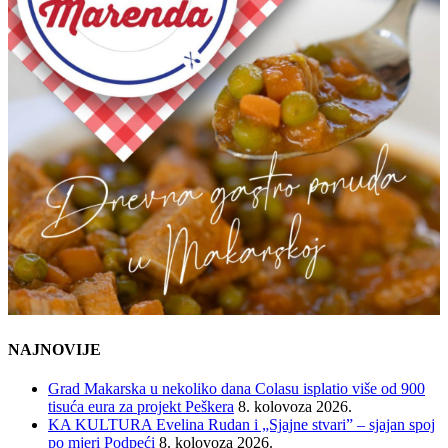
NAJNOVIJE
Grad Makarska u nekoliko dana Colasu isplatio više od 900
tisuća eura za projekt Peškera
8. kolovoza 2026.
KA KULTURA Evelina Rudan i „Sjajne stvari” – sjajan spoj
po mjeri Podpeći
8. kolovoza 2026.