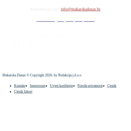
Kontaktirajte nas:
info@makarskadanas.hr
Stock images by Depositphotos
Makarska Danas © Copyright
2026
. by Redakcija j.d.o.o.
Kontakt
Impressum
Uvjeti korištenja
Pravila privatnosti
Cjenik
Cjenik Izbori