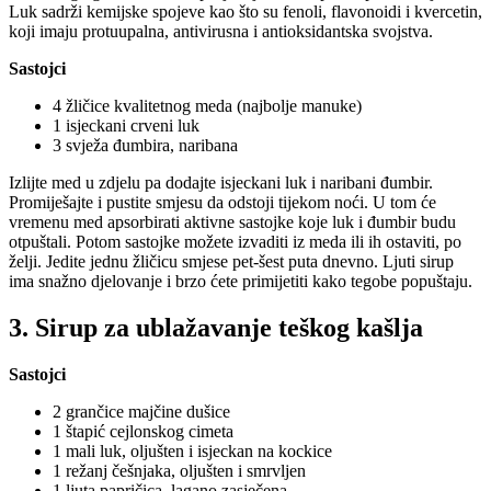
Luk sadrži kemijske spojeve kao što su fenoli, flavonoidi i kvercetin,
koji imaju protuupalna, antivirusna i antioksidantska svojstva.
Sastojci
4 žličice kvalitetnog meda (najbolje manuke)
1 isjeckani crveni luk
3 svježa đumbira, naribana
Izlijte med u zdjelu pa dodajte isjeckani luk i naribani đumbir.
Promiješajte i pustite smjesu da odstoji tijekom noći. U tom će
vremenu med apsorbirati aktivne sastojke koje luk i đumbir budu
otpuštali. Potom sastojke možete izvaditi iz meda ili ih ostaviti, po
želji. Jedite jednu žličicu smjese pet-šest puta dnevno. Ljuti sirup
ima snažno djelovanje i brzo ćete primijetiti kako tegobe popuštaju.
3. Sirup za ublažavanje teškog kašlja
Sastojci
2 grančice majčine dušice
1 štapić cejlonskog cimeta
1 mali luk, oljušten i isjeckan na kockice
1 režanj češnjaka, oljušten i smrvljen
1 ljuta papričica, lagano zasječena