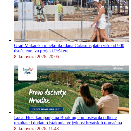
Grad Makarska u nekoliko dana Colasu isplatio više od 900
tisuća eura za projekt Peškera
8. kolovoza 2026. 20:05
Local Host kampanja na Booking.com ostvarila odlične
rezultate i dodatno istaknula vrijednost hrvatskih domaćina
8. kolovoza 2026. 11:48