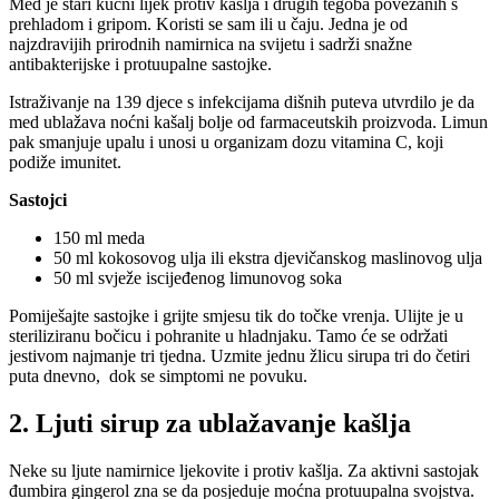
Med je stari kućni lijek protiv kašlja i drugih tegoba povezanih s
prehladom i gripom. Koristi se sam ili u čaju. Jedna je od
najzdravijih prirodnih namirnica na svijetu i sadrži snažne
antibakterijske i protuupalne sastojke.
Istraživanje na 139 djece s infekcijama dišnih puteva utvrdilo je da
med ublažava noćni kašalj bolje od farmaceutskih proizvoda. Limun
pak smanjuje upalu i unosi u organizam dozu vitamina C, koji
podiže imunitet.
Sastojci
150 ml meda
50 ml kokosovog ulja ili ekstra djevičanskog maslinovog ulja
50 ml svježe iscijeđenog limunovog soka
Pomiješajte sastojke i grijte smjesu tik do točke vrenja. Ulijte je u
steriliziranu bočicu i pohranite u hladnjaku. Tamo će se održati
jestivom najmanje tri tjedna. Uzmite jednu žlicu sirupa tri do četiri
puta dnevno, dok se simptomi ne povuku.
2. Ljuti sirup za ublažavanje kašlja
Neke su ljute namirnice ljekovite i protiv kašlja. Za aktivni sastojak
đumbira gingerol zna se da posjeduje moćna protuupalna svojstva.