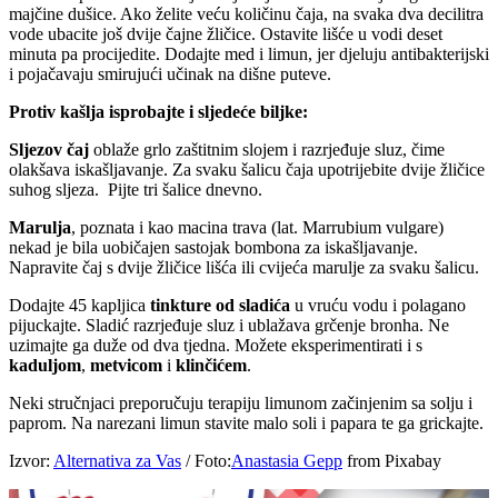
majčine dušice. Ako želite veću količinu čaja, na svaka dva decilitra
vode ubacite još dvije čajne žličice. Ostavite lišće u vodi deset
minuta pa procijedite. Dodajte med i limun, jer djeluju antibakterijski
i pojačavaju smirujući učinak na dišne puteve.
Protiv kašlja isprobajte i sljedeće biljke:
Sljezov čaj
oblaže grlo zaštitnim slojem i razrjeđuje sluz, čime
olakšava iskašljavanje. Za svaku šalicu čaja upotrijebite dvije žličice
suhog sljeza. Pijte tri šalice dnevno.
Marulja
, poznata i kao macina trava (lat. Marrubium vulgare)
nekad je bila uobičajen sastojak bombona za iskašljavanje.
Napravite čaj s dvije žličice lišća ili cvijeća marulje za svaku šalicu.
Dodajte 45 kapljica
tinkture od sladića
u vruću vodu i polagano
pijuckajte. Sladić razrjeđuje sluz i ublažava grčenje bronha. Ne
uzimajte ga duže od dva tjedna. Možete eksperimentirati i s
kaduljom
,
metvicom
i
klinčićem
.
Neki stručnjaci preporučuju terapiju limunom začinjenim sa solju i
paprom. Na narezani limun stavite malo soli i papara te ga grickajte.
Izvor:
Alternativa za Vas
/ Foto:
Anastasia Gepp
from Pixabay