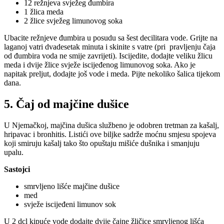
12 režnjeva svježeg đumbira
1 žlica meda
2 žlice svježeg limunovog soka
Ubacite režnjeve đumbira u posudu sa šest decilitara vode. Grijte na
laganoj vatri dvadesetak minuta i skinite s vatre (pri pravljenju čaja
od đumbira voda ne smije zavrijeti). Iscijedite, dodajte veliku žlicu
meda i dvije žlice svježe iscijeđenog limunovog soka. Ako je
napitak preljut, dodajte još vode i meda. Pijte nekoliko šalica tijekom
dana.
5. Čaj od majčine dušice
U Njemačkoj, majčina dušica službeno je odobren tretman za kašalj,
hripavac i bronhitis. Listići ove biljke sadrže moćnu smjesu spojeva
koji smiruju kašalj tako što opuštaju mišiće dušnika i smanjuju
upalu.
Sastojci
smrvljeno lišće majčine dušice
med
svježe iscijeđeni limunov sok
U 2 dcl kipuće vode dodajte dvije čajne žličice smrvljenog lišća