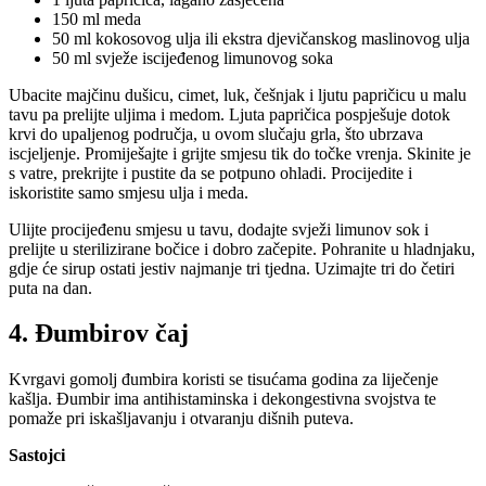
150 ml meda
50 ml kokosovog ulja ili ekstra djevičanskog maslinovog ulja
50 ml svježe iscijeđenog limunovog soka
Ubacite majčinu dušicu, cimet, luk, češnjak i ljutu papričicu u malu
tavu pa prelijte uljima i medom. Ljuta papričica pospješuje dotok
krvi do upaljenog područja, u ovom slučaju grla, što ubrzava
iscjeljenje. Promiješajte i grijte smjesu tik do točke vrenja. Skinite je
s vatre, prekrijte i pustite da se potpuno ohladi. Procijedite i
iskoristite samo smjesu ulja i meda.
Ulijte procijeđenu smjesu u tavu, dodajte svježi limunov sok i
prelijte u sterilizirane bočice i dobro začepite. Pohranite u hladnjaku,
gdje će sirup ostati jestiv najmanje tri tjedna. Uzimajte tri do četiri
puta na dan.
4. Đumbirov čaj
Kvrgavi gomolj đumbira koristi se tisućama godina za liječenje
kašlja. Đumbir ima antihistaminska i dekongestivna svojstva te
pomaže pri iskašljavanju i otvaranju dišnih puteva.
Sastojci