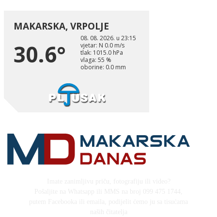
Imate zanimljivu priču, fotografiju ili video?
Pošaljite na Whatsapp ili MMS na broj 099 475 1744,
putem Facebooka ili emaila, podijelit ćemo ju sa tisućama
naših čitatelja