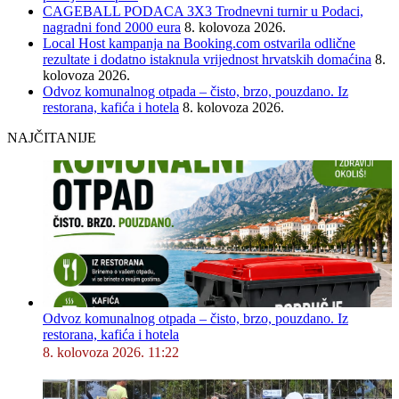
CAGEBALL PODACA 3X3 Trodnevni turnir u Podaci,
nagradni fond 2000 eura
8. kolovoza 2026.
Local Host kampanja na Booking.com ostvarila odlične
rezultate i dodatno istaknula vrijednost hrvatskih domaćina
8.
kolovoza 2026.
Odvoz komunalnog otpada – čisto, brzo, pouzdano. Iz
restorana, kafića i hotela
8. kolovoza 2026.
NAJČITANIJE
Odvoz komunalnog otpada – čisto, brzo, pouzdano. Iz
restorana, kafića i hotela
8. kolovoza 2026. 11:22