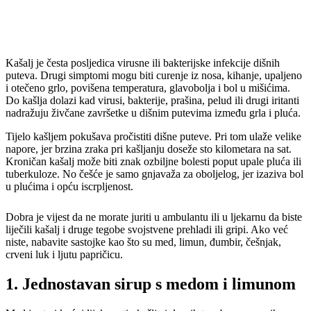
Kašalj je česta posljedica virusne ili bakterijske infekcije dišnih
puteva. Drugi simptomi mogu biti curenje iz nosa, kihanje, upaljeno
i otečeno grlo, povišena temperatura, glavobolja i bol u mišićima.
Do kašlja dolazi kad virusi, bakterije, prašina, pelud ili drugi iritanti
nadražuju živčane završetke u dišnim putevima između grla i pluća.
Tijelo kašljem pokušava pročistiti dišne puteve. Pri tom ulaže velike
napore, jer brzina zraka pri kašljanju doseže sto kilometara na sat.
Kroničan kašalj može biti znak ozbiljne bolesti poput upale pluća ili
tuberkuloze. No češće je samo gnjavaža za oboljelog, jer izaziva bol
u plućima i opću iscrpljenost.
Dobra je vijest da ne morate juriti u ambulantu ili u ljekarnu da biste
liječili kašalj i druge tegobe svojstvene prehladi ili gripi. Ako već
niste, nabavite sastojke kao što su med, limun, đumbir, češnjak,
crveni luk i ljutu papričicu.
1. Jednostavan sirup s medom i limunom