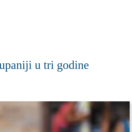
KOLUMNE
MORE
T
niji u tri godine