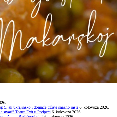
026.
ali ukrajinsko i domaće tržište snažno raste
6. kolovoza 2026.
e stvari” Teatra Exit u Podpeći
6. kolovoza 2026.
 površine u Radićevoj ulici
6. kolovoza 2026.