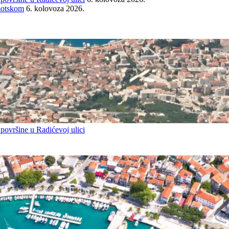
Imotskom
6. kolovoza 2026.
 površine u Radićevoj ulici