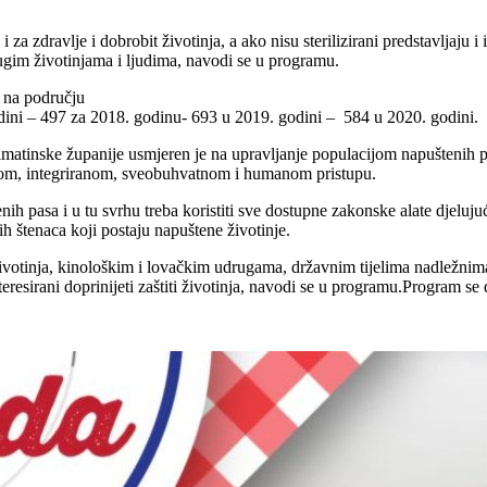
 i za zdravlje i dobrobit životinja, a ako nisu sterilizirani predstavljaju
drugim životinjama i ljudima, navodi se u programu.
 na području
dini – 497 za 2018. godinu- 693 u 2019. godini – 584 u 2020. godini.
atinske županije usmjeren je na upravljanje populacijom napuštenih pasa
nom, integriranom, sveobuhvatnom i humanom pristupu.
enih pasa i u tu svrhu treba koristiti sve dostupne zakonske alate djelu
 štenaca koji postaju napuštene životinje.
votinja, kinološkim i lovačkim udrugama, državnim tijelima nadležnima 
resirani doprinijeti zaštiti životinja, navodi se u programu.Program se