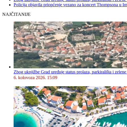
Policija objavila priopćenje vezano za koncert Thompsona u 
NAJČITANIJE
Zbog uknjižbe Grad uređuje status prolaza, parkirališta i zelene
6. kolovoza 2026. 15:09