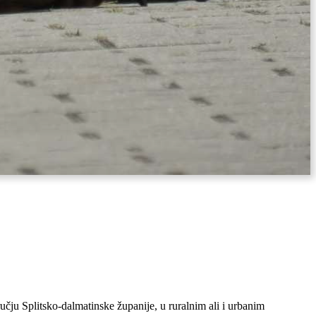
čju Splitsko-dalmatinske županije, u ruralnim ali i urbanim