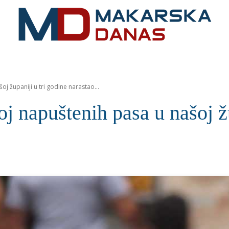
RIVIJERA
VIJESTI
MOZAIK
MAKARSKA
SPOR
 županiji u tri godine narastao...
puštenih pasa u našoj župa