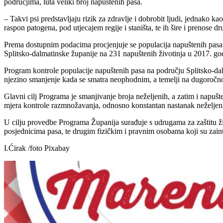
područjima, luta veliki broj napuštenih pasa.
– Takvi psi predstavljaju rizik za zdravlje i dobrobit ljudi, jednako kao
raspon patogena, pod utjecajem regije i staništa, te ih šire i prenose 
Prema dostupnim podacima procjenjuje se populacija napuštenih pasa
Splitsko-dalmatinske županije na 231 napuštenih životinja u 2017. go
Program kontrole populacije napuštenih pasa na području Splitsko-dalm
njezino smanjenje kada se smatra neophodnim, a temelji na dugoroč
Glavni cilj Programa je smanjivanje broja neželjenih, a zatim i napušt
mjera kontrole razmnožavanja, odnosno konstantan nastanak neželjenih
U cilju provedbe Programa Županija surađuje s udrugama za zaštitu ži
posjednicima pasa, te drugim fizičkim i pravnim osobama koji su zainte
I.Ćirak /foto Pixabay