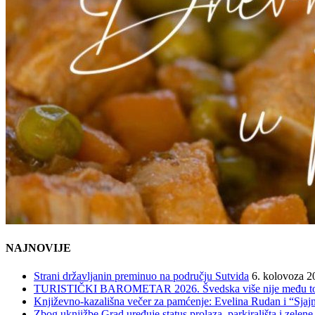
NAJNOVIJE
Strani državljanin preminuo na području Sutvida
6. kolovoza 2
TURISTIČKI BAROMETAR 2026. Švedska više nije među top 5, 
Književno-kazališna večer za pamćenje: Evelina Rudan i “Sjajn
Zbog uknjižbe Grad uređuje status prolaza, parkirališta i zelene