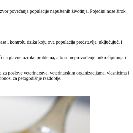
 i izvor povećanja populacije napuštenih životinja. Pojedini nose širok
 i kontrolu rizika koju ova populacija predstavlja, uključujući i
jući na glavne uzroke problema, a to su neprovođenje mikročipiranja i
za poslove veterinarstva, veterinarskim organizacijama, vlasnicima i
 donosi za petogodišnje razdoblje.