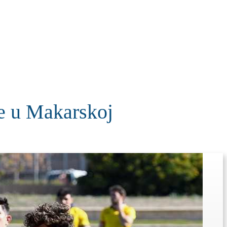
KOLUMNE
MORE
T
ke u Makarskoj