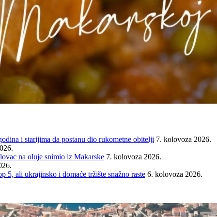
ina i starijima da postanu dio rukometne obitelji
7. kolovoza 2026.
2026.
ovac na oluje snimio iz Makarske
7. kolovoza 2026.
026.
ali ukrajinsko i domaće tržište snažno raste
6. kolovoza 2026.