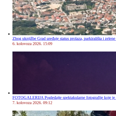
Zbog uknjižbe Grad uređuje status prolaza, parkirališta i zelene
6. kolovoza 2026. 15:09
FOTOGALERIJA Pogledajte spektakularne fotografije koje je l
7. kolovoza 2026. 09:12