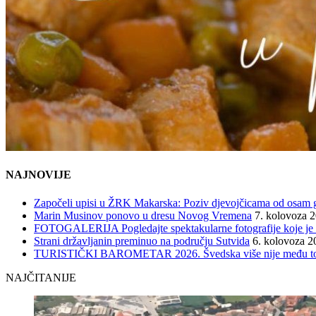
NAJNOVIJE
Započeli upisi u ŽRK Makarska: Poziv djevojčicama od osam god
Marin Musinov ponovo u dresu Novog Vremena
7. kolovoza 
FOTOGALERIJA Pogledajte spektakularne fotografije koje je l
Strani državljanin preminuo na području Sutvida
6. kolovoza 2
TURISTIČKI BAROMETAR 2026. Švedska više nije među top 5, 
NAJČITANIJE