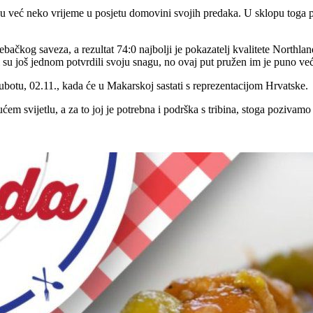
su već neko vrijeme u posjetu domovini svojih predaka. U sklopu toga pl
bačkog saveza, a rezultat 74:0 najbolji je pokazatelj kvalitete Northla
u još jednom potvrdili svoju snagu, no ovaj put pružen im je puno već
subotu, 02.11., kada će u Makarskoj sastati s reprezentacijom Hrvatske.
m svijetlu, a za to joj je potrebna i podrška s tribina, stoga pozivamo