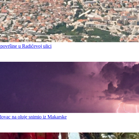
 površine u Radićevoj ulici
ovac na oluje snimio iz Makarske