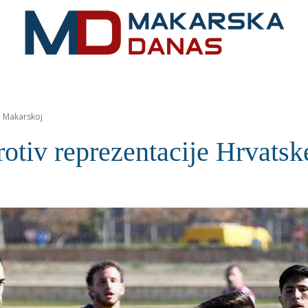
RIVIJERA
VIJESTI
MOZAIK
MAKARSKA
SPOR
u Makarskoj
rotiv reprezentacije Hrvats