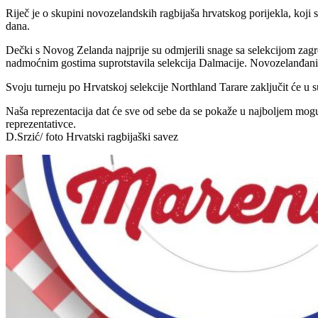
Riječ je o skupini novozelandskih ragbijaša hrvatskog porijekla, koji 
dana.
Dečki s Novog Zelanda najprije su odmjerili snage sa selekcijom zagre
nadmoćnim gostima suprotstavila selekcija Dalmacije. Novozelanđani s
Svoju turneju po Hrvatskoj selekcije Northland Tarare zaključit će u 
Naša reprezentacija dat će sve od sebe da se pokaže u najboljem moguće
reprezentativce.
D.Srzić/ foto Hrvatski ragbijaški savez