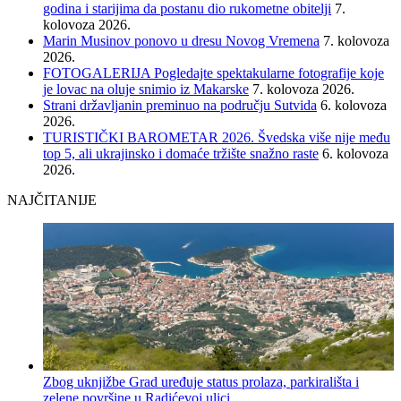
godina i starijima da postanu dio rukometne obitelji
7.
kolovoza 2026.
Marin Musinov ponovo u dresu Novog Vremena
7. kolovoza
2026.
FOTOGALERIJA Pogledajte spektakularne fotografije koje
je lovac na oluje snimio iz Makarske
7. kolovoza 2026.
Strani državljanin preminuo na području Sutvida
6. kolovoza
2026.
TURISTIČKI BAROMETAR 2026. Švedska više nije među
top 5, ali ukrajinsko i domaće tržište snažno raste
6. kolovoza
2026.
NAJČITANIJE
Zbog uknjižbe Grad uređuje status prolaza, parkirališta i
zelene površine u Radićevoj ulici