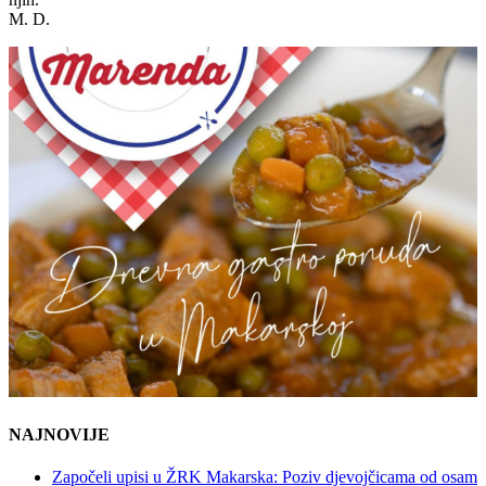
M. D.
NAJNOVIJE
Započeli upisi u ŽRK Makarska: Poziv djevojčicama od osam