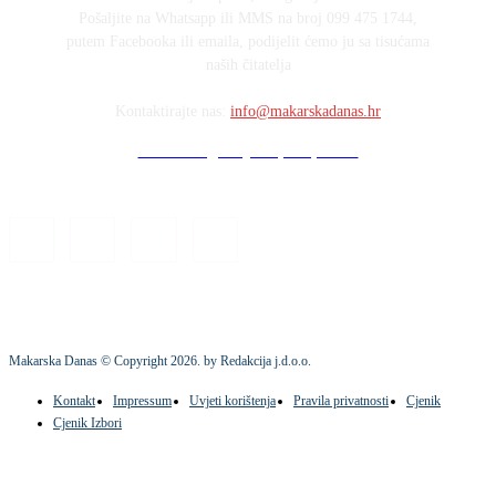
Pošaljite na Whatsapp ili MMS na broj 099 475 1744,
putem Facebooka ili emaila, podijelit ćemo ju sa tisućama
naših čitatelja
Kontaktirajte nas:
info@makarskadanas.hr
Stock images by Depositphotos
Makarska Danas © Copyright
2026
. by Redakcija j.d.o.o.
Kontakt
Impressum
Uvjeti korištenja
Pravila privatnosti
Cjenik
Cjenik Izbori