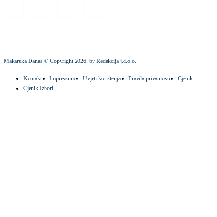
Makarska Danas © Copyright
2026
. by Redakcija j.d.o.o.
Kontakt
Impressum
Uvjeti korištenja
Pravila privatnosti
Cjenik
Cjenik Izbori