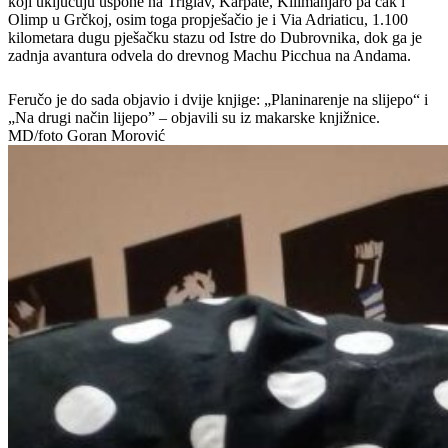
koji uključuju uspone na Triglav, Karpate, Kilimanjaro pa čak i
Olimp u Grčkoj, osim toga propješačio je i Via Adriaticu, 1.100
kilometara dugu pješačku stazu od Istre do Dubrovnika, dok ga je
zadnja avantura odvela do drevnog Machu Picchua na Andama.
Feručo je do sada objavio i dvije knjige: „Planinarenje na slijepo“ i
„Na drugi način lijepo” – objavili su iz makarske knjižnice.
MD/foto Goran Morović