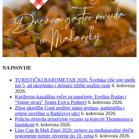
NAJNOVIJE
TURISTIČKI BAROMETAR 2026. Švedska više nije među
top 5, ali ukrajinsko i domaće tržište snažno raste
6. kolovoza
2026.
Književno-kazališna večer za pamćenje: Evelina Rudan i
“Sjajne stvari” Teatra Exit u Podpeći
6. kolovoza 2026.
Zbog uknjižbe Grad uređuje status prolaza, parkirališta i
zelene površine u Radićevoj ulici
6. kolovoza 2026.
Policija objavila priopćenje vezano za koncert Thompsona u
Imotskom
6. kolovoza 2026.
Lino Cup & Mali Zmaj 2026: prijave za međunarodne dječje
nogometne turnire otvorene do 10. rujna
6. kolovoza 2026.