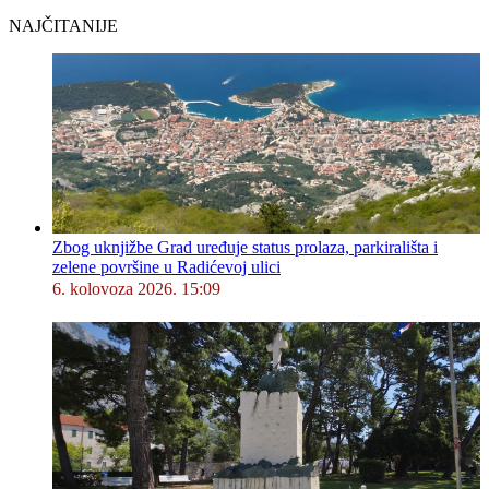
NAJČITANIJE
Zbog uknjižbe Grad uređuje status prolaza, parkirališta i
zelene površine u Radićevoj ulici
6. kolovoza 2026. 15:09