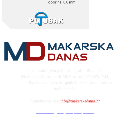
Imate zanimljivu priču, fotografiju ili video?
Pošaljite na Whatsapp ili MMS na broj 099 475 1744,
putem Facebooka ili emaila, podijelit ćemo ju sa tisućama
naših čitatelja
Kontaktirajte nas:
info@makarskadanas.hr
Stock images by Depositphotos