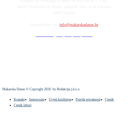
Pošaljite na Whatsapp ili MMS na broj 099 475 1744,
putem Facebooka ili emaila, podijelit ćemo ju sa tisućama
naših čitatelja
Kontaktirajte nas:
info@makarskadanas.hr
Stock images by Depositphotos
Makarska Danas © Copyright
2026
. by Redakcija j.d.o.o.
Kontakt
Impressum
Uvjeti korištenja
Pravila privatnosti
Cjenik
Cjenik Izbori