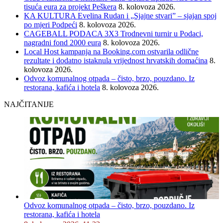
tisuća eura za projekt Peškera
8. kolovoza 2026.
KA KULTURA Evelina Rudan i „Sjajne stvari” – sjajan spoj
po mjeri Podpeći
8. kolovoza 2026.
CAGEBALL PODACA 3X3 Trodnevni turnir u Podaci,
nagradni fond 2000 eura
8. kolovoza 2026.
Local Host kampanja na Booking.com ostvarila odlične
rezultate i dodatno istaknula vrijednost hrvatskih domaćina
8.
kolovoza 2026.
Odvoz komunalnog otpada – čisto, brzo, pouzdano. Iz
restorana, kafića i hotela
8. kolovoza 2026.
NAJČITANIJE
Odvoz komunalnog otpada – čisto, brzo, pouzdano. Iz
restorana, kafića i hotela