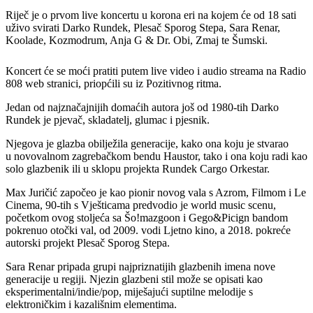
Riječ je o prvom live koncertu u korona eri na kojem će od 18 sati
uživo svirati Darko Rundek, Plesač Sporog Stepa, Sara Renar,
Koolade, Kozmodrum, Anja G & Dr. Obi, Zmaj te Šumski.
Koncert će se moći pratiti putem live video i audio streama na Radio
808 web stranici, priopćili su iz Pozitivnog ritma.
Jedan od najznačajnijih domaćih autora još od 1980-tih Darko
Rundek je pjevač, skladatelj, glumac i pjesnik.
Njegova je glazba obilježila generacije, kako ona koju je stvarao
u novovalnom zagrebačkom bendu Haustor, tako i ona koju radi kao
solo glazbenik ili u sklopu projekta Rundek Cargo Orkestar.
Max Juričić započeo je kao pionir novog vala s Azrom, Filmom i Le
Cinema, 90-tih s Vješticama predvodio je world music scenu,
početkom ovog stoljeća sa Šo!mazgoon i Gego&Picign bandom
pokrenuo otočki val, od 2009. vodi Ljetno kino, a 2018. pokreće
autorski projekt Plesač Sporog Stepa.
Sara Renar pripada grupi najpriznatijih glazbenih imena nove
generacije u regiji. Njezin glazbeni stil može se opisati kao
eksperimentalni/indie/pop, miješajući suptilne melodije s
elektroničkim i kazališnim elementima.