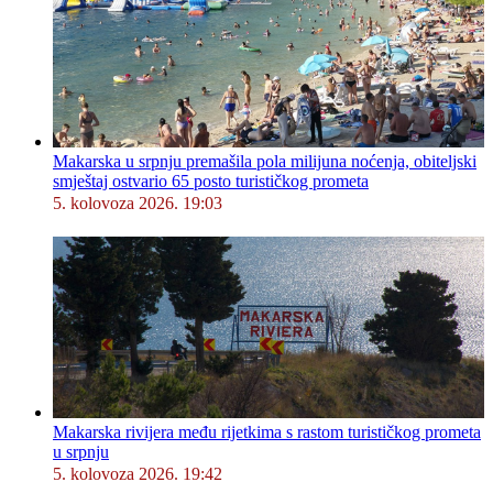
Makarska u srpnju premašila pola milijuna noćenja, obiteljski
smještaj ostvario 65 posto turističkog prometa
5. kolovoza 2026. 19:03
Makarska rivijera među rijetkima s rastom turističkog prometa
u srpnju
5. kolovoza 2026. 19:42