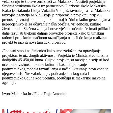
vežu za nju te što sve ona znači za Makarsku. Nositelj projekta je
Srednja strukovna škola uz partnerstvo Glazbene škole Makarska.
Kako je istaknula Lidija Vukadin Vranješ, ravnateljica JU Makarska
razvojna agencija MARA koja je pripremala projektnu prijavu,
prenošenje znanja o tradiciji i kulturnoj baštini mlađim generacijama
neprocjenjivo je za očuvanje naših običaja, vrijednosti, kulture
života i rada. Stečena znanja i nove vještine učenici će imati priliku i
dalje razvijati tijekom daljnje provedbe projekta kako bi timskim
radom i projektnim načinom razmišljanja uspjeli do kraja realizirat
projekt te razviti novi turistički proizvod.
-Ponosni smo i na činjenicu kako smo zaduženi za upravljanje
projektom te niz drugih aktivnosti. Projektu je Ministarstvo turizma
dodijelilo 45.450,00 kuna. Ciljevi projekta su razvijanje svijesti kod
učenika o važnosti lokalne kulturne baštine, poticanje
poduzetničkog modela razmišljanja o načinu kreiranja proizvoda te
njegove turističke valorizacije, poticanje timskog rada i
poduzetničkog duha kod učenika, poručuju iz makarske razvojne
agencije.
Izvor Makarska.hr / Foto: Duje Antonini