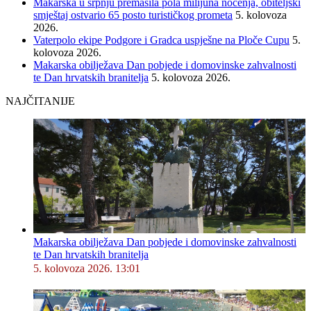
Makarska u srpnju premašila pola milijuna noćenja, obiteljski
smještaj ostvario 65 posto turističkog prometa
5. kolovoza
2026.
Vaterpolo ekipe Podgore i Gradca uspješne na Ploče Cupu
5.
kolovoza 2026.
Makarska obilježava Dan pobjede i domovinske zahvalnosti
te Dan hrvatskih branitelja
5. kolovoza 2026.
NAJČITANIJE
Makarska obilježava Dan pobjede i domovinske zahvalnosti
te Dan hrvatskih branitelja
5. kolovoza 2026. 13:01