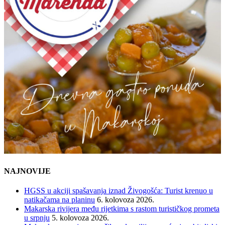
NAJNOVIJE
HGSS u akciji spašavanja iznad Živogošća: Turist krenuo u
natikačama na planinu
6. kolovoza 2026.
Makarska rivijera među rijetkima s rastom turističkog prometa
u srpnju
5. kolovoza 2026.