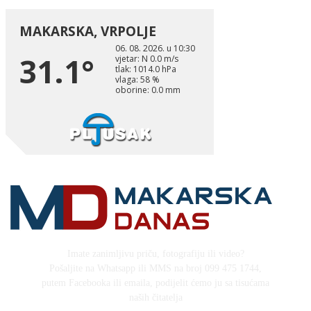
Imate zanimljivu priču, fotografiju ili video?
Pošaljite na Whatsapp ili MMS na broj 099 475 1744,
putem Facebooka ili emaila, podijelit ćemo ju sa tisućama
naših čitatelja