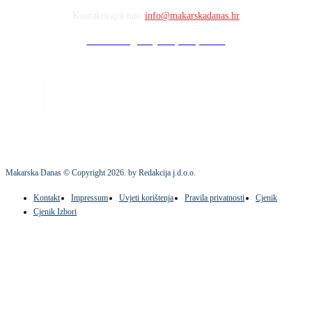
Kontaktirajte nas:
info@makarskadanas.hr
Stock images by Depositphotos
Makarska Danas © Copyright
2026
. by Redakcija j.d.o.o.
Kontakt
Impressum
Uvjeti korištenja
Pravila privatnosti
Cjenik
Cjenik Izbori