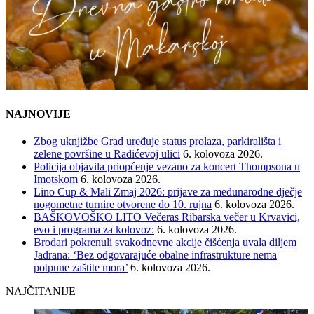
NAJNOVIJE
Zbog uknjižbe Grad uređuje status prolaza, parkirališta i
zelene površine u Radićevoj ulici
6. kolovoza 2026.
Policija objavila priopćenje vezano za koncert Thompsona u
Imotskom
6. kolovoza 2026.
Lino Cup & Mali Zmaj 2026: prijave za međunarodne dječje
nogometne turnire otvorene do 10. rujna
6. kolovoza 2026.
BAŠKOVOŠKO LITO Večeras Ribarska večer u Krvavici,
evo i programa za kolovoz:
6. kolovoza 2026.
Brodari pokrenuli svakodnevne akcije čišćenja uvala diljem
Jadrana: ‘Bez odgovarajuće obalne infrastrukture nema
potpune zaštite mora’
6. kolovoza 2026.
NAJČITANIJE