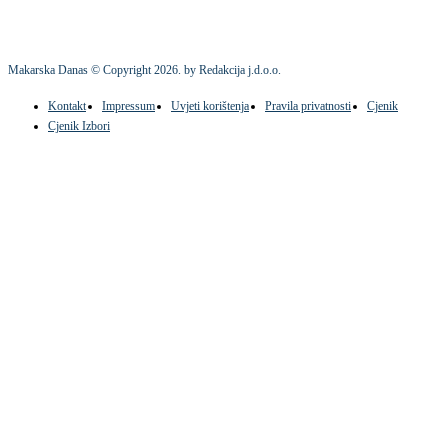
Makarska Danas © Copyright
2026
. by Redakcija j.d.o.o.
Kontakt
Impressum
Uvjeti korištenja
Pravila privatnosti
Cjenik
Cjenik Izbori