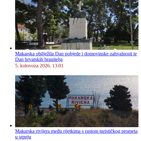
Makarska obilježila Dan pobjede i domovinske zahvalnosti te
Dan hrvatskih branitelja
5. kolovoza 2026. 13:01
Makarska rivijera među rijetkima s rastom turističkog prometa
u srpnju