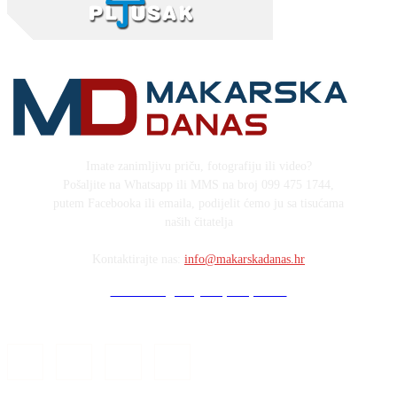
Imate zanimljivu priču, fotografiju ili video?
Pošaljite na Whatsapp ili MMS na broj 099 475 1744,
putem Facebooka ili emaila, podijelit ćemo ju sa tisućama
naših čitatelja
Kontaktirajte nas:
info@makarskadanas.hr
Stock images by Depositphotos