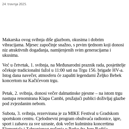
24. travnja 2025.
Makarska ovog svibnja diše glazbom, okusima i dobrim
vibracijama. Mjesec započinje snažno, s prvim tjednom koji donosi
niz atraktivnih događanja, namijenjenih svim generacijama i
ukusima.
Već u četvrtak, 1. svibnja, na Međunarodni praznik rada, posjetitelje
očekuje tradicionalni fažol u 11:00 sati na Trgu 156. brigade HV-a.
Istog dana navečer, atmosferu će zapaliti legendarni Željko Bebek
koncertom na Kačićevom trgu.
Petak, 2. svibnja, donosi večer dalmatinske pjesme – na istom trgu
nastupa renomirana Klapa Cambi, pružajući publici doživljaj glazbe
pod zvjezdanim nebom.
Subota, 3. svibnja, rezervirana je za MIKE Festival u Gradskom
sportskom centru. Cjelodnevni program obuhvaća radionice, igre,
sport i zabavu za sve uzraste, dok večer kulminira koncertima
Elementala i Zabranjenog pušenja u Parku fra Jure Radića.