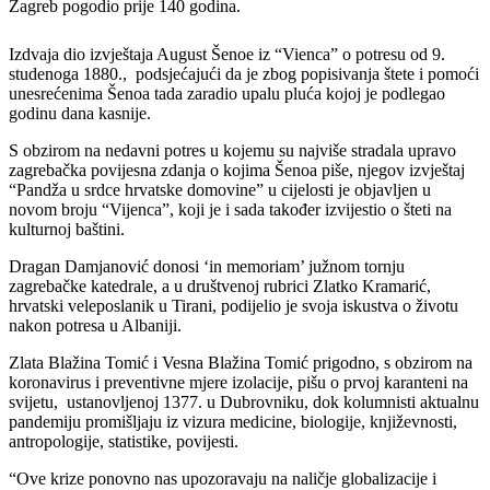
Zagreb pogodio prije 140 godina.
Izdvaja dio izvještaja August Šenoe iz “Vienca” o potresu od 9.
studenoga 1880., podsjećajući da je zbog popisivanja štete i pomoći
unesrećenima Šenoa tada zaradio upalu pluća kojoj je podlegao
godinu dana kasnije.
S obzirom na nedavni potres u kojemu su najviše stradala upravo
zagrebačka povijesna zdanja o kojima Šenoa piše, njegov izvještaj
“Pandža u srdce hrvatske domovine” u cijelosti je objavljen u
novom broju “Vijenca”, koji je i sada također izvijestio o šteti na
kulturnoj baštini.
Dragan Damjanović donosi ‘in memoriam’ južnom tornju
zagrebačke katedrale, a u društvenoj rubrici Zlatko Kramarić,
hrvatski veleposlanik u Tirani, podijelio je svoja iskustva o životu
nakon potresa u Albaniji.
Zlata Blažina Tomić i Vesna Blažina Tomić prigodno, s obzirom na
koronavirus i preventivne mjere izolacije, pišu o prvoj karanteni na
svijetu, ustanovljenoj 1377. u Dubrovniku, dok kolumnisti aktualnu
pandemiju promišljaju iz vizura medicine, biologije, književnosti,
antropologije, statistike, povijesti.
“Ove krize ponovno nas upozoravaju na naličje globalizacije i