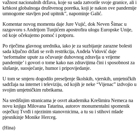
važnost nacionalnih država, koje su sada zatvorile svoje granice, ali i
krhkost globalnoga društvenog poretka, koji je nakon ove pandemije
umnogome stavljen pod upitnik”, napominje Galić.
Komentar novog momenta daje Jure Vujić, dok Neven Šimac u
razgovoru s Andrijom Tunjićem apostrofira ulogu Europske Unije,
od koje očekujemo pomoć i potporu.
Po riječima glavnog urednika, iako je za suzbijanje zarazne bolesti
sada ključno držati se svih restrikcija, Anđela Vidović daje
‘neformalne upute za očuvanje duhovnog zdravlja u vrijeme
pandemije’ i govori o tome kako nas zdravijima čini i sposobnost za
slušanje, suosjećanje, humor i pripovijedanje.
U tom se smjeru dogodilo preseljenje školskih, vjerskih, umjetničkih
sadržaja na internet i televiziju, od kojih je neke “Vijenac” izdvojio u
svojim umjetničkim rubrikama.
Na središnjim stranicama je osvrt akademika Krešimira Nemeca na
novu knjigu Milovana Tatarina, autorov monumentalni spomenik
osječkoj Tvrđi i njezinim stanovnicima, a tu su i stihovi mlade
pjesnikinje Monike Herceg.
(Hina)