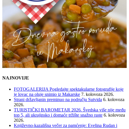
NAJNOVIJE
FOTOGALERIJA Pogledajte spektakularne fotografije koje
je lovac na oluje snimio iz Makarske
7. kolovoza 2026.
Strani državljanin preminuo na području Sutvida
6. kolovoza
2026.
TURISTIČKI BAROMETAR 2026. Švedska više nije među
top 5, ali ukrajinsko i domaće tržište snažno raste
6. kolovoza
2026.
Književno-kazališna večer za pamćenje: Evelina Rudan i