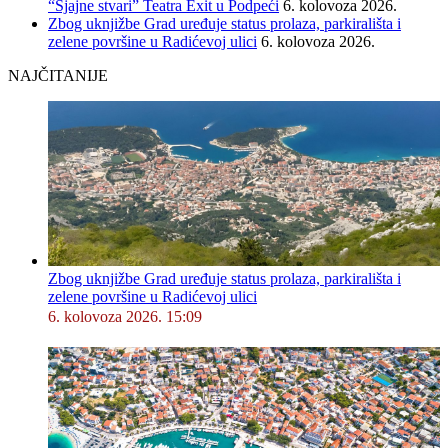
“Sjajne stvari” Teatra Exit u Podpeći
6. kolovoza 2026.
Zbog uknjižbe Grad uređuje status prolaza, parkirališta i
zelene površine u Radićevoj ulici
6. kolovoza 2026.
NAJČITANIJE
Zbog uknjižbe Grad uređuje status prolaza, parkirališta i
zelene površine u Radićevoj ulici
6. kolovoza 2026. 15:09