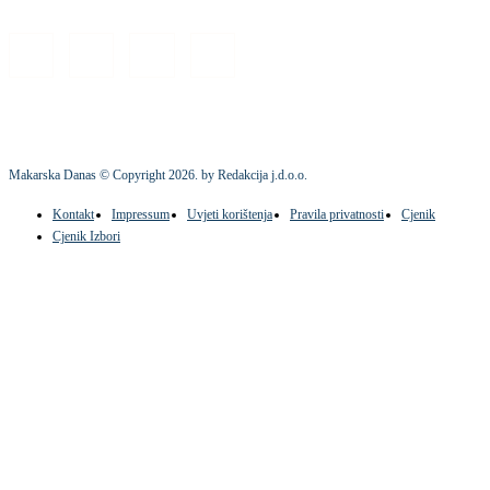
Makarska Danas © Copyright
2026
. by Redakcija j.d.o.o.
Kontakt
Impressum
Uvjeti korištenja
Pravila privatnosti
Cjenik
Cjenik Izbori