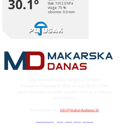
Imate zanimljivu priču, fotografiju ili video?
Pošaljite na Whatsapp ili MMS na broj 099 475 1744,
putem Facebooka ili emaila, podijelit ćemo ju sa tisućama
naših čitatelja
Kontaktirajte nas:
info@makarskadanas.hr
Stock images by Depositphotos