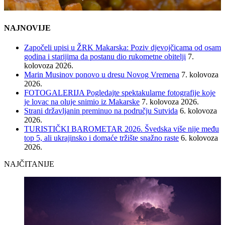
NAJNOVIJE
Započeli upisi u ŽRK Makarska: Poziv djevojčicama od osam
godina i starijima da postanu dio rukometne obitelji
7.
kolovoza 2026.
Marin Musinov ponovo u dresu Novog Vremena
7. kolovoza
2026.
FOTOGALERIJA Pogledajte spektakularne fotografije koje
je lovac na oluje snimio iz Makarske
7. kolovoza 2026.
Strani državljanin preminuo na području Sutvida
6. kolovoza
2026.
TURISTIČKI BAROMETAR 2026. Švedska više nije među
top 5, ali ukrajinsko i domaće tržište snažno raste
6. kolovoza
2026.
NAJČITANIJE