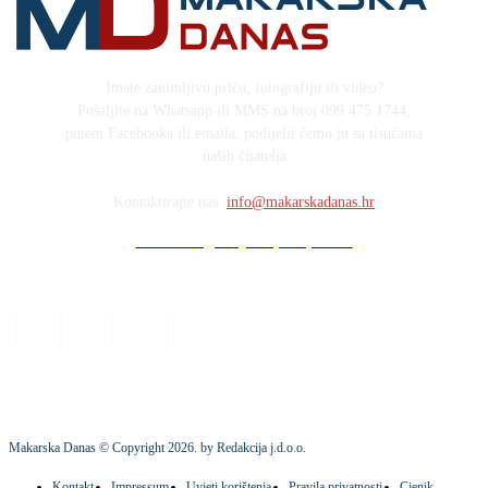
Imate zanimljivu priču, fotografiju ili video?
Pošaljite na Whatsapp ili MMS na broj 099 475 1744,
putem Facebooka ili emaila, podijelit ćemo ju sa tisućama
naših čitatelja
Kontaktirajte nas:
info@makarskadanas.hr
Stock images by Depositphotos
Makarska Danas © Copyright
2026
. by Redakcija j.d.o.o.
Kontakt
Impressum
Uvjeti korištenja
Pravila privatnosti
Cjenik