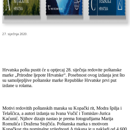
27. siječnja 2020.
Hrvatska pošta pustit će u optjecaj 28. siječnja redovite poštanske
marke „Prirodne ljepote Hrvatske“. Posebnost ovog izdanja jest što
su samoljepljive poštanske marke Republike Hrvatske prvi put
izdane u rolama.
Motivi redovitih poštanskih maraka su Kopački rit, Modra špilja i
Telašćica, a autori izdanja su Ivana Vučić i Tomislav-Jurica
Kaćunić. Njihov dizajn nastao je prema fotografijama Marija
Romulića i Dražena Stojčića. Poštanska marka s motivom
Kopačkog rita nominalne vrijednosti A tiskana je u nakladi od 4 600