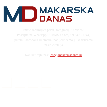
Imate zanimljivu priču, fotografiju ili video?
Pošaljite na Whatsapp ili MMS na broj 099 475 1744,
putem Facebooka ili emaila, podijelit ćemo ju sa tisućama
naših čitatelja
Kontaktirajte nas:
info@makarskadanas.hr
Stock images by Depositphotos