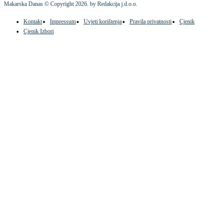
Makarska Danas © Copyright
2026
. by Redakcija j.d.o.o.
Kontakt
Impressum
Uvjeti korištenja
Pravila privatnosti
Cjenik
Cjenik Izbori