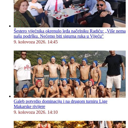
Šestero vijećnika okrenulo leđa načelniku Radiću: „Više nema
našu podršku. Nećemo biti sigurna ruka u Vijeću"
9. kolovoza 2026. 14:45
Galeb potvrdio dominaciju i na drugom turniru Lige
Makarske rivijere
9. kolovoza 2026. 14:10