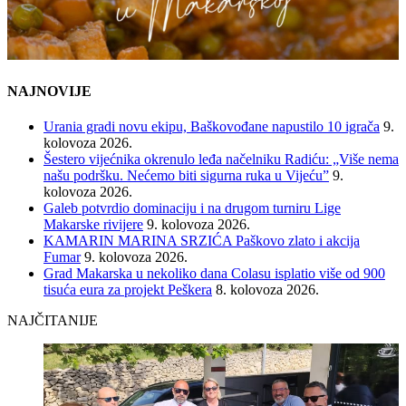
NAJNOVIJE
Urania gradi novu ekipu, Baškovođane napustilo 10 igrača
9.
kolovoza 2026.
Šestero vijećnika okrenulo leđa načelniku Radiću: „Više nema
našu podršku. Nećemo biti sigurna ruka u Vijeću”
9.
kolovoza 2026.
Galeb potvrdio dominaciju i na drugom turniru Lige
Makarske rivijere
9. kolovoza 2026.
KAMARIN MARINA SRZIĆA Paškovo zlato i akcija
Fumar
9. kolovoza 2026.
Grad Makarska u nekoliko dana Colasu isplatio više od 900
tisuća eura za projekt Peškera
8. kolovoza 2026.
NAJČITANIJE