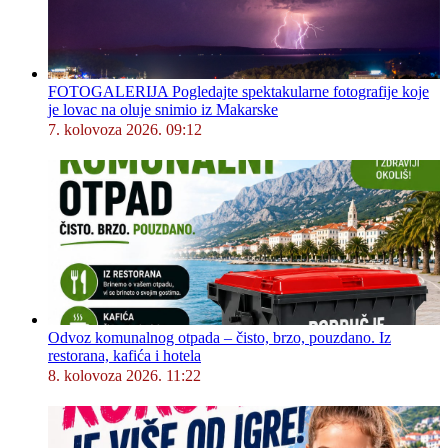
FOTOGALERIJA Pogledajte spektakularne fotografije koje
je lovac na oluje snimio iz Makarske
7. kolovoza 2026. 09:12
Odvoz komunalnog otpada – čisto, brzo, pouzdano. Iz
restorana, kafića i hotela
8. kolovoza 2026. 11:22