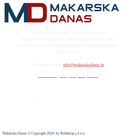
Imate zanimljivu priču, fotografiju ili video?
Pošaljite na Whatsapp ili MMS na broj 099 475 1744,
putem Facebooka ili emaila, podijelit ćemo ju sa tisućama
naših čitatelja
Kontaktirajte nas:
info@makarskadanas.hr
Stock images by Depositphotos
Makarska Danas © Copyright
2026
. by Redakcija j.d.o.o.