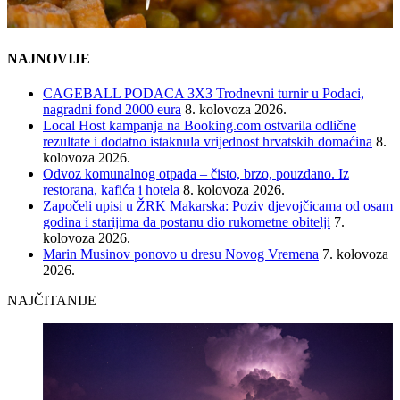
NAJNOVIJE
CAGEBALL PODACA 3X3 Trodnevni turnir u Podaci,
nagradni fond 2000 eura
8. kolovoza 2026.
Local Host kampanja na Booking.com ostvarila odlične
rezultate i dodatno istaknula vrijednost hrvatskih domaćina
8.
kolovoza 2026.
Odvoz komunalnog otpada – čisto, brzo, pouzdano. Iz
restorana, kafića i hotela
8. kolovoza 2026.
Započeli upisi u ŽRK Makarska: Poziv djevojčicama od osam
godina i starijima da postanu dio rukometne obitelji
7.
kolovoza 2026.
Marin Musinov ponovo u dresu Novog Vremena
7. kolovoza
2026.
NAJČITANIJE