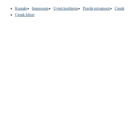
Kontakt
Impressum
Uvjeti korištenja
Pravila privatnosti
Cjenik
Cjenik Izbori