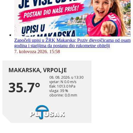
Započeli upisi u ŽRK Makarska: Poziv djevojčicama od osam
godina i starijima da postanu dio rukometne obitelji
7. kolovoza 2026. 15:58