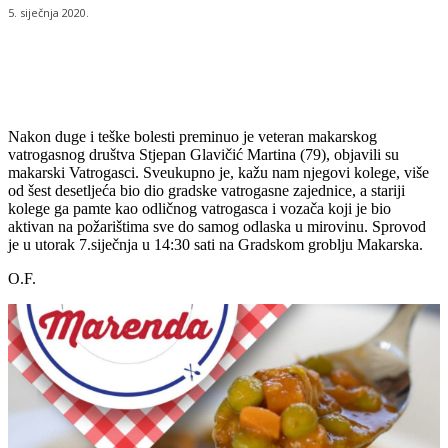
5. siječnja 2020.
Nakon duge i teške bolesti preminuo je veteran makarskog
vatrogasnog društva Stjepan Glavičić Martina (79), objavili su
makarski Vatrogasci. Sveukupno je, kažu nam njegovi kolege, više
od šest desetljeća bio dio gradske vatrogasne zajednice, a stariji
kolege ga pamte kao odličnog vatrogasca i vozača koji je bio
aktivan na požarištima sve do samog odlaska u mirovinu. Sprovod
je u utorak 7.siječnja u 14:30 sati na Gradskom groblju Makarska.
O.F.