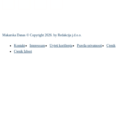
Makarska Danas © Copyright
2026
. by Redakcija j.d.o.o.
Kontakt
Impressum
Uvjeti korištenja
Pravila privatnosti
Cjenik
Cjenik Izbori