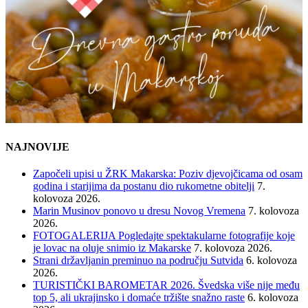
NAJNOVIJE
Započeli upisi u ŽRK Makarska: Poziv djevojčicama od osam
godina i starijima da postanu dio rukometne obitelji
7.
kolovoza 2026.
Marin Musinov ponovo u dresu Novog Vremena
7. kolovoza
2026.
FOTOGALERIJA Pogledajte spektakularne fotografije koje
je lovac na oluje snimio iz Makarske
7. kolovoza 2026.
Strani državljanin preminuo na području Sutvida
6. kolovoza
2026.
TURISTIČKI BAROMETAR 2026. Švedska više nije među
top 5, ali ukrajinsko i domaće tržište snažno raste
6. kolovoza