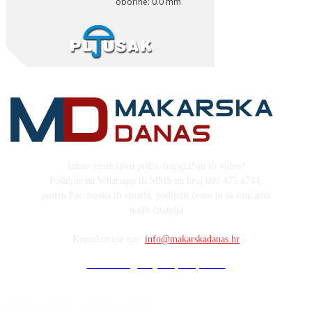
Imate zanimljivu priču, fotografiju ili video?
Pošaljite na Whatsapp ili MMS na broj 099 475 1744,
putem Facebooka ili emaila, podijelit ćemo ju sa tisućama
naših čitatelja
Kontaktirajte nas:
info@makarskadanas.hr
Stock images by Depositphotos