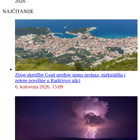
2026.
NAJČITANIJE
Zbog uknjižbe Grad uređuje status prolaza, parkirališta i
zelene površine u Radićevoj ulici
6. kolovoza 2026. 15:09