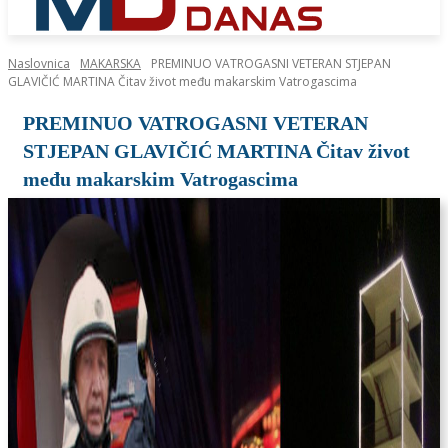
Naslovnica
MAKARSKA
PREMINUO VATROGASNI VETERAN STJEPAN
GLAVIČIĆ MARTINA Čitav život među makarskim Vatrogascima
PREMINUO VATROGASNI VETERAN
STJEPAN GLAVIČIĆ MARTINA Čitav život
među makarskim Vatrogascima