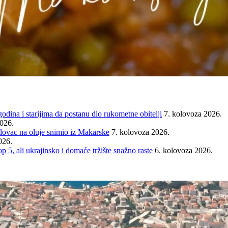
ina i starijima da postanu dio rukometne obitelji
7. kolovoza 2026.
2026.
ovac na oluje snimio iz Makarske
7. kolovoza 2026.
026.
ali ukrajinsko i domaće tržište snažno raste
6. kolovoza 2026.