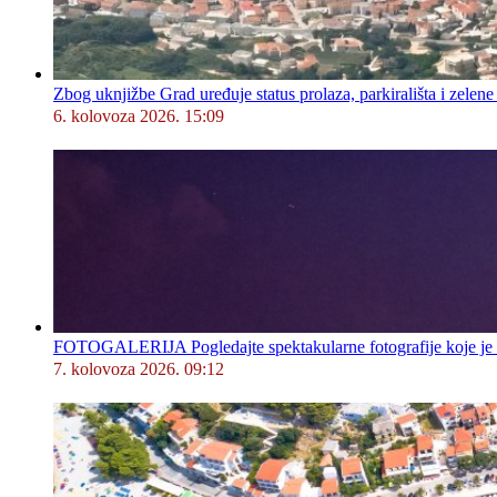
Zbog uknjižbe Grad uređuje status prolaza, parkirališta i zelene
6. kolovoza 2026. 15:09
FOTOGALERIJA Pogledajte spektakularne fotografije koje je l
7. kolovoza 2026. 09:12