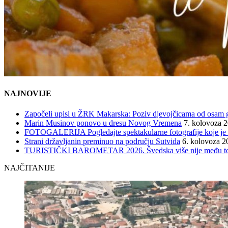
NAJNOVIJE
Započeli upisi u ŽRK Makarska: Poziv djevojčicama od osam god
Marin Musinov ponovo u dresu Novog Vremena
7. kolovoza 
FOTOGALERIJA Pogledajte spektakularne fotografije koje je l
Strani državljanin preminuo na području Sutvida
6. kolovoza 2
TURISTIČKI BAROMETAR 2026. Švedska više nije među top 5, 
NAJČITANIJE