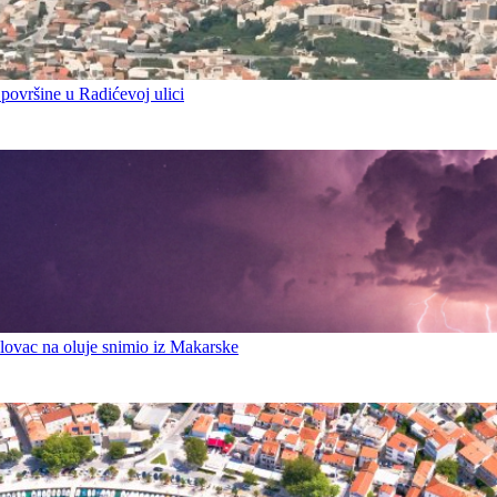
 površine u Radićevoj ulici
ovac na oluje snimio iz Makarske