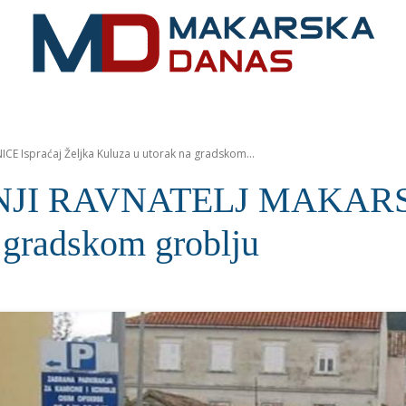
RIVIJERA
VIJESTI
MOZAIK
MAKARSKA
SPOR
 Ispraćaj Željka Kuluza u utorak na gradskom...
I RAVNATELJ MAKARSKE
 gradskom groblju