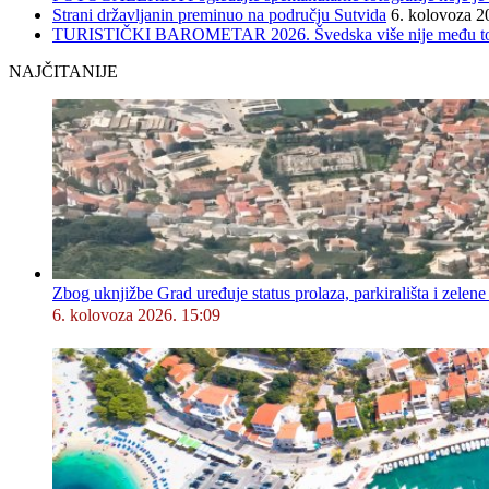
Strani državljanin preminuo na području Sutvida
6. kolovoza 2
TURISTIČKI BAROMETAR 2026. Švedska više nije među top 5, 
NAJČITANIJE
Zbog uknjižbe Grad uređuje status prolaza, parkirališta i zelene
6. kolovoza 2026. 15:09