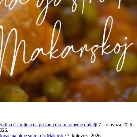
ina i starijima da postanu dio rukometne obitelji
7. kolovoza 2026.
2026.
ovac na oluje snimio iz Makarske
7. kolovoza 2026.