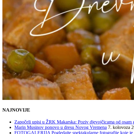
NAJNOVIJE
Započeli upisi u ŽRK Makarska: Poziv djevojčicama od osam god
Marin Musinov ponovo u dresu Novog Vremena
7. kolovoza 
FOTOGALERIJA Pogledajte spektakularne fotografije koje je l