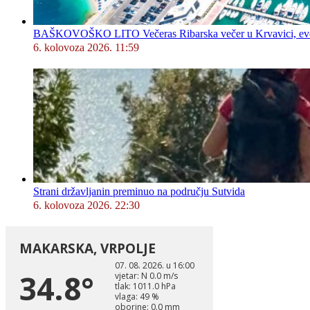
BAŠKOVOŠKO LITO Večeras Ribarska večer u Krvavici, evo 
6. kolovoza 2026. 11:59
Strani državljanin preminuo na području Sutvida
6. kolovoza 2026. 22:30