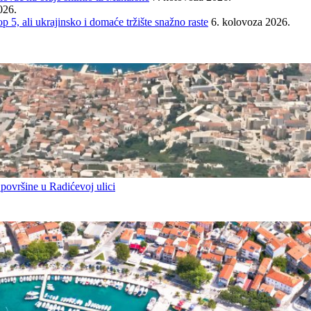
026.
ali ukrajinsko i domaće tržište snažno raste
6. kolovoza 2026.
 površine u Radićevoj ulici