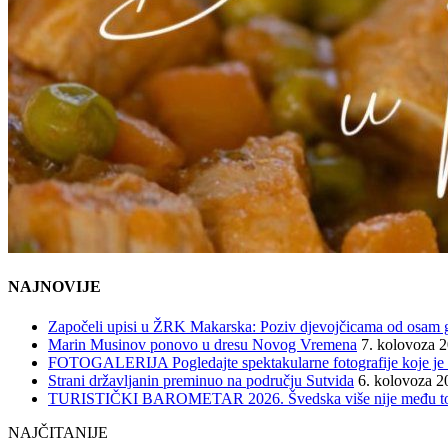
NAJNOVIJE
Započeli upisi u ŽRK Makarska: Poziv djevojčicama od osam god
Marin Musinov ponovo u dresu Novog Vremena
7. kolovoza 
FOTOGALERIJA Pogledajte spektakularne fotografije koje je l
Strani državljanin preminuo na području Sutvida
6. kolovoza 2
TURISTIČKI BAROMETAR 2026. Švedska više nije među top 5, 
NAJČITANIJE