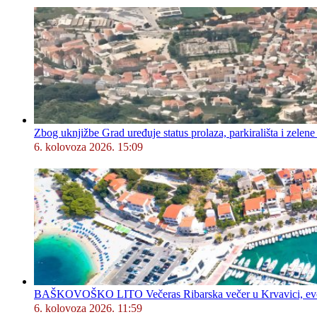
Zbog uknjižbe Grad uređuje status prolaza, parkirališta i zelene
6. kolovoza 2026. 15:09
BAŠKOVOŠKO LITO Večeras Ribarska večer u Krvavici, evo 
6. kolovoza 2026. 11:59