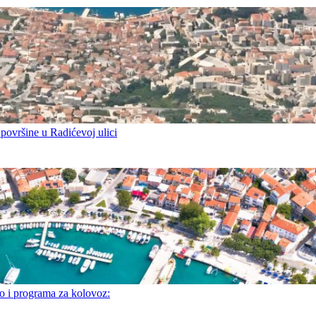
 površine u Radićevoj ulici
i programa za kolovoz: