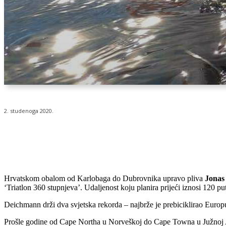
2. studenoga 2020.
Udio
Hrvatskom obalom od Karlobaga do Dubrovnika upravo pliva
Jonas
‘Triatlon 360 stupnjeva’. Udaljenost koju planira prijeći iznosi 120 pu
Deichmann drži dva svjetska rekorda – najbrže je prebiciklirao Europu
Prošle godine od Cape Northa u Norveškoj do Cape Towna u Južnoj Af