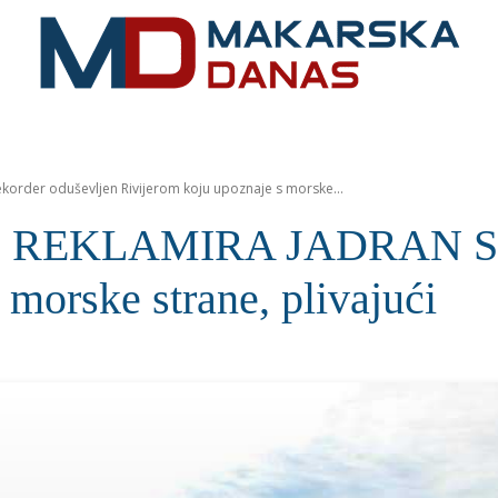
RIVIJERA
VIJESTI
MOZAIK
MAKARSKA
SPOR
rder oduševljen Rivijerom koju upoznaje s morske...
EKLAMIRA JADRAN Svjets
 morske strane, plivajući