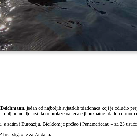
 Deichmann
, jedan od najboljih svjetskih triatlonaca koji je odlučio p
ta duljinu udaljenosti koju prolaze natjecatelji poznatog triatlona Ironma
, a zatim i Euroaziju. Biciklom je prešao i Panamericanu – za 23 tisuće
rici stigao je za 72 dana.