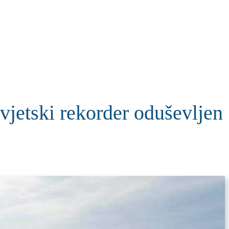
KOLUMNE
MORE
T
ki rekorder oduševljen