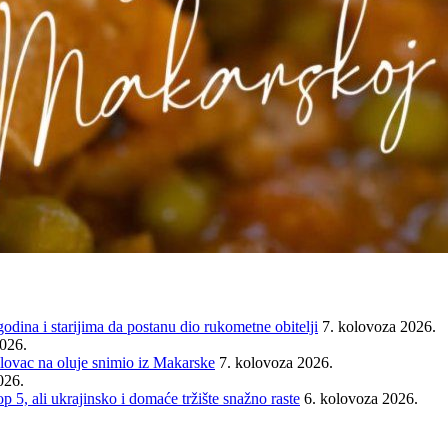
ina i starijima da postanu dio rukometne obitelji
7. kolovoza 2026.
2026.
ovac na oluje snimio iz Makarske
7. kolovoza 2026.
026.
ali ukrajinsko i domaće tržište snažno raste
6. kolovoza 2026.