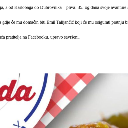
, a od Karlobaga do Dubrovnika – pliva! 35.-og dana svoje avanture st
a gdje će mu domaćin biti Emil Talijančić koji će mu osigurati pratn
uća pratitelja na Facebooku, upravo savršeni.