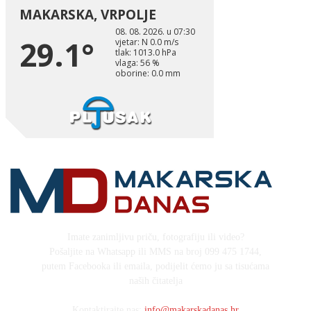
Imate zanimljivu priču, fotografiju ili video?
Pošaljite na Whatsapp ili MMS na broj 099 475 1744,
putem Facebooka ili emaila, podijelit ćemo ju sa tisućama
naših čitatelja
Kontaktirajte nas:
info@makarskadanas.hr