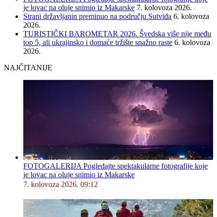
je lovac na oluje snimio iz Makarske
7. kolovoza 2026.
Strani državljanin preminuo na području Sutvida
6. kolovoza
2026.
TURISTIČKI BAROMETAR 2026. Švedska više nije među
top 5, ali ukrajinsko i domaće tržište snažno raste
6. kolovoza
2026.
NAJČITANIJE
FOTOGALERIJA Pogledajte spektakularne fotografije koje
je lovac na oluje snimio iz Makarske
7. kolovoza 2026. 09:12