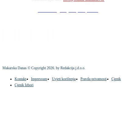
Stock images by Depositphotos
Makarska Danas © Copyright
2026
. by Redakcija j.d.o.o.
Kontakt
Impressum
Uvjeti korištenja
Pravila privatnosti
Cjenik
Cjenik Izbori