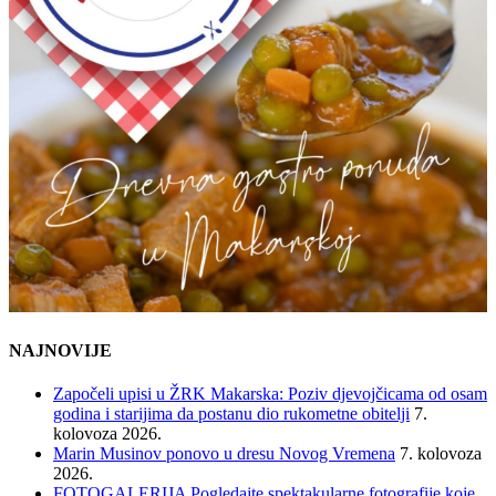
NAJNOVIJE
Započeli upisi u ŽRK Makarska: Poziv djevojčicama od osam
godina i starijima da postanu dio rukometne obitelji
7.
kolovoza 2026.
Marin Musinov ponovo u dresu Novog Vremena
7. kolovoza
2026.
FOTOGALERIJA Pogledajte spektakularne fotografije koje