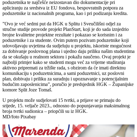
poduzetnika te najčešće neizostavan dio dokumentacije pri
apliciranju za sredstva iz EU fondova, bespovratnih potpora za
poduzetnike iz nacionalnih programa, kao i pri podizanju kredita.
”Ovo je već sedmi put da HGK u Splitu i Sveučilišni odjel za
stručne studije provode projekt PlanStart, koji je do sada iznjedrio
brojne kvalitetne projektne rezultate i pokazao se korisnim i za
poduzetnike i za studente. Ovim putem pozivam poduzetnike koji
udovoljavaju uvjetima da sudjeluju u projektu, iskoriste mogućnost
za dobivanje poslovnog plana i ujedno daju priliku našim studentima
da se okušaju u realnom sektoru i pokažu naučeno. Ovaj projekt je
najbolji primjer kako se studenti mogu već za vrijeme studiranja
aktivno pripremati za tržište rada, s obzirom da će imati direktnu
komunikaciju s poduzetnicima, a sami poduzetnici, uz poslovni
plan, dobivaju i priliku za suradnju i upoznavanje s potencijalnim
budućim zaposlenicima”, poručio je predsjednik HGK – Županijske
komore Split Joze Tomaš.
U projektu može sudjelovati 15 tvrtki, a prijave se primaju do
srijede, 15. veljače 2023., odnosno do popunjavanja maksimalnog
broja tvrtki sudionica – priopćili su iz HGK.
MD/foto Pixabay